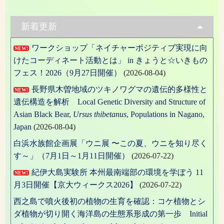
稿:
ビ
ゲ
新着更新
ー
ワークショップ「ネイチャーポジティブ実現に向
NEW!
シ
けたコーディネート活動とは」 in きょうと☆いきもの
ョ
フェス！2026（9月27日開催）
(2026-08-04)
ン
長野県木曽地域のツキノワグマの遺伝的多様性と
NEW!
遺伝構造を解析 Local Genetic Diversity and Structure of
Asian Black Bear,
Ursus thibetanus
, Populations in Nagano,
Japan
(2026-08-04)
白浜水族館企画展「ウニ展 〜この夏、ウニを知り尽く
す～」（7月1日～1月11日開催）
(2026-07-22)
紀伊大島実験所 本州最南端部の環境を学ぼう 11
NEW!
月3日開催【京大ウィークス2026】
(2026-07-22)
西之島で噴火後初の植物の生育を確認：コケ植物とシ
ダ植物が切り開く海洋島の生態系形成の第一歩 Initial