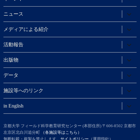
ュ
ブ
ー
メ
を
ニ
サ
ニュース
展
ュ
ブ
開
ー
メ
を
ニ
サ
メディアによる紹介
展
ュ
ブ
開
ー
メ
を
ニ
サ
活動報告
展
ュ
ブ
開
ー
メ
を
ニ
サ
出版物
展
ュ
ブ
開
ー
メ
を
ニ
サ
データ
展
ュ
ブ
開
ー
メ
を
ニ
サ
施設等へのリンク
展
ュ
ブ
開
ー
メ
を
ニ
サ
in English
展
ュ
ブ
開
ー
メ
を
ニ
展
ュ
京都大学 フィールド科学教育研究センター (本部住所) 〒606-8502 京都市
開
ー
左京区北白川追分町
（各施設等はこちら）
を
無断転載・複製を禁止します。
サイトポリシー
（運用指針）
展