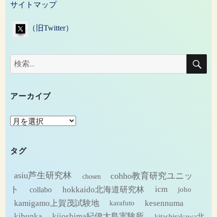
サイトマップ
（旧Twitter）
検
検
索
索:
アーカイブ
ア
ー
カ
タグ
イ
ブ
asiu芦生研究林
cohho教育研究ユニッ
chosen
ト
hokkaido北海道研究林
icm
collabo
joho
kamigamo上賀茂試験地
kesennuma
karafuto
kibunka
kiioshima紀伊大島実験所
kitashirakawa北