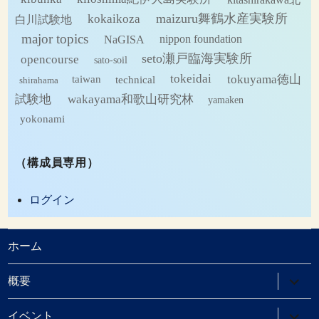
maizuru舞鶴水産実験所
kokaikoza
白川試験地
major topics
NaGISA
nippon foundation
seto瀬戸臨海実験所
opencourse
sato-soil
tokeidai
tokuyama徳山
technical
taiwan
shirahama
試験地
wakayama和歌山研究林
yamaken
yokonami
（構成員専用）
ログイン
ホーム
サ
概要
ブ
メ
ニ
サ
イベント