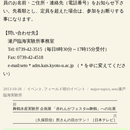
員のお名前・ご住所・連絡先（電話番号）をお知らせ下さ
い。先着順とし、定員を超えた場合は、参加をお断りする
事になります。
【問い合わせ先】
瀬戸臨海実験所事務室
Tel: 0739-42-3515（毎日8時30分～17時15分受付）
Fax: 0739-42-4518
e-mail:seto＊adm.kais.kyoto-u.ac.jp （＊を＠に変えてくださ
い）
投
カ
タ
2013-10-26
イベント
,
フィールド研のイベント
major topics
,
seto瀬戸
稿
テ
グ
臨海実験所
日:
ゴ
前
投
リ
前
舞鶴水産実験所 企画展 「赤れんがフェスタin舞鶴」への出展
の
ー
稿
投
次
稿:
次
（久保田信）所さんの目がテン！ ［日本テレビ］
の
ナ
投