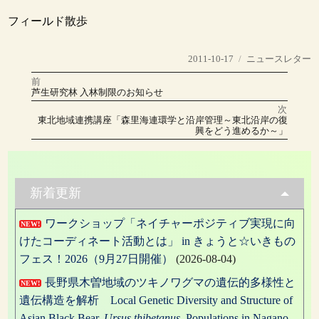
フィールド散歩
投
カ
2011-10-17
ニュースレター
稿
テ
前
投
日:
ゴ
前
芦生研究林 入林制限のお知らせ
の
リ
稿
投
次
稿:
ー
次
東北地域連携講座「森里海連環学と沿岸管理～東北沿岸の復
の
ナ
興をどう進めるか～」
投
稿:
ビ
ゲ
新着更新
ー
ワークショップ「ネイチャーポジティブ実現に向
シ
NEW!
けたコーディネート活動とは」 in きょうと☆いきもの
ョ
フェス！2026（9月27日開催）
(2026-08-04)
ン
長野県木曽地域のツキノワグマの遺伝的多様性と
NEW!
遺伝構造を解析 Local Genetic Diversity and Structure of
Asian Black Bear,
Ursus thibetanus
, Populations in Nagano,