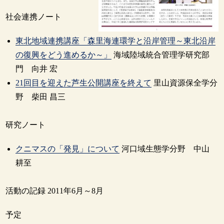
社会連携ノート
東北地域連携講座「森里海連環学と沿岸管理～東北沿岸
の復興をどう進めるか～」
海域陸域統合管理学研究部
門 向井 宏
21回目を迎えた芦生公開講座を終えて
里山資源保全学分
野 柴田 昌三
研究ノート
クニマスの「発見」について
河口域生態学分野 中山
耕至
活動の記録 2011年6月～8月
予定