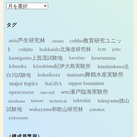
ア
ー
カ
タグ
イ
ブ
asiu芦生研究林
cohho教育研究ユニッ
chosen
ト
hokkaido北海道研究林
icm
collabo
joho
kamigamo上賀茂試験地
kesennuma
karafuto
kibunka
kiioshima紀伊大島実験所
kitashirakawa北
maizuru舞鶴水産実験所
kokaikoza
白川試験地
major topics
NaGISA
nippon foundation
seto瀬戸臨海実験所
opencourse
sato-soil
tokeidai
tokuyama徳山
technical
taiwan
shirahama
試験地
wakayama和歌山研究林
yamaken
yokonami
（構成員専用）