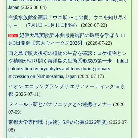
Japan
(2026-08-04)
白浜水族館企画展「ウニ展 〜この夏、ウニを知り尽く
す～」（7月1日～1月11日開催）
(2026-07-22)
紀伊大島実験所 本州最南端部の環境を学ぼう 11
NEW!
月3日開催【京大ウィークス2026】
(2026-07-22)
西之島で噴火後初の植物の生育を確認：コケ植物とシ
ダ植物が切り開く海洋島の生態系形成の第一歩 Initial
colonization by bryophytes and ferns during primary
succession on Nishinoshima, Japan
(2026-07-17)
イオン エコワングランプリ エリアミーティング in 京
都
(2026-07-11)
フィールド研とパナソニックとの連携セミナー
(2026-
07-09)
京都大学専門職（技術）5名の公募(2026年度)
(2026-07-
08)