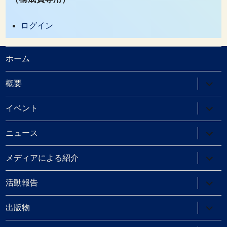
ログイン
ホーム
サ
概要
ブ
メ
ニ
サ
イベント
ュ
ブ
ー
メ
を
ニ
サ
ニュース
展
ュ
ブ
開
ー
メ
を
ニ
サ
メディアによる紹介
展
ュ
ブ
開
ー
メ
を
ニ
サ
活動報告
展
ュ
ブ
開
ー
メ
を
ニ
サ
出版物
展
ュ
ブ
開
ー
メ