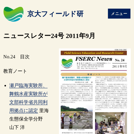
京大フィールド研
メニュー
ニュースレター24号 2011年9月
No.24 目次
教育ノート
瀬戸臨海実験所、
舞鶴水産実験所が
文部科学省共同利
用拠点に認定
里海
生態保全学分野
山下 洋