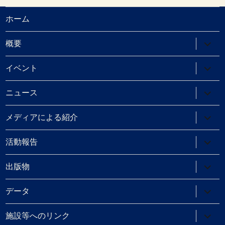
ホーム
サ
概要
ブ
メ
ニ
サ
イベント
ュ
ブ
ー
メ
を
ニ
サ
ニュース
展
ュ
ブ
開
ー
メ
を
ニ
サ
メディアによる紹介
展
ュ
ブ
開
ー
メ
を
ニ
サ
活動報告
展
ュ
ブ
開
ー
メ
を
ニ
サ
出版物
展
ュ
ブ
開
ー
メ
を
ニ
サ
データ
展
ュ
ブ
開
ー
メ
を
ニ
サ
施設等へのリンク
展
ュ
ブ