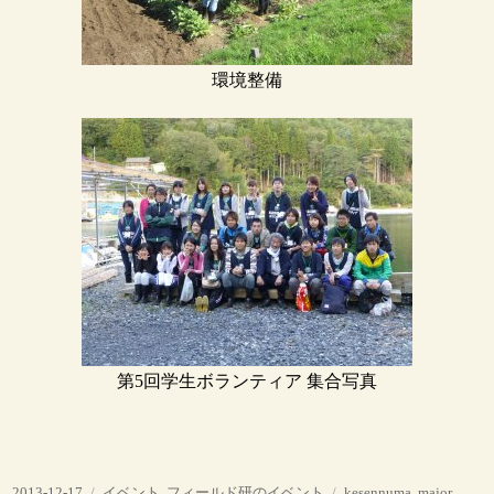
環境整備
第5回学生ボランティア 集合写真
投
カ
タ
2013-12-17
イベント
,
フィールド研のイベント
kesennuma
,
major