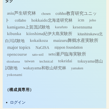
タグ
イ
ブ
asiu芦生研究林
cohho教育研究ユニッ
chosen
ト
hokkaido北海道研究林
icm
collabo
joho
kamigamo上賀茂試験地
kesennuma
karafuto
kibunka
kiioshima紀伊大島実験所
kitashirakawa北
maizuru舞鶴水産実験所
kokaikoza
白川試験地
major topics
NaGISA
nippon foundation
seto瀬戸臨海実験所
opencourse
sato-soil
tokeidai
tokuyama徳山
technical
taiwan
shirahama
試験地
wakayama和歌山研究林
yamaken
yokonami
（構成員専用）
ログイン