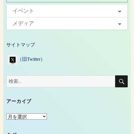
イベント
メディア
サイトマップ
（旧Twitter）
検
検
索
索:
アーカイブ
ア
ー
カ