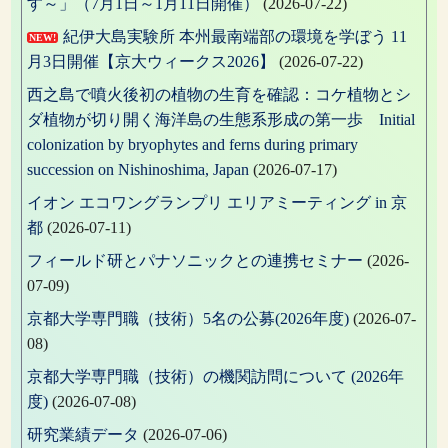
す～」（7月1日～1月11日開催）
(2026-07-22)
紀伊大島実験所 本州最南端部の環境を学ぼう 11
NEW!
月3日開催【京大ウィークス2026】
(2026-07-22)
西之島で噴火後初の植物の生育を確認：コケ植物とシ
ダ植物が切り開く海洋島の生態系形成の第一歩 Initial
colonization by bryophytes and ferns during primary
succession on Nishinoshima, Japan
(2026-07-17)
イオン エコワングランプリ エリアミーティング in 京
都
(2026-07-11)
フィールド研とパナソニックとの連携セミナー
(2026-
07-09)
京都大学専門職（技術）5名の公募(2026年度)
(2026-07-
08)
京都大学専門職（技術）の機関訪問について (2026年
度)
(2026-07-08)
研究業績データ
(2026-07-06)