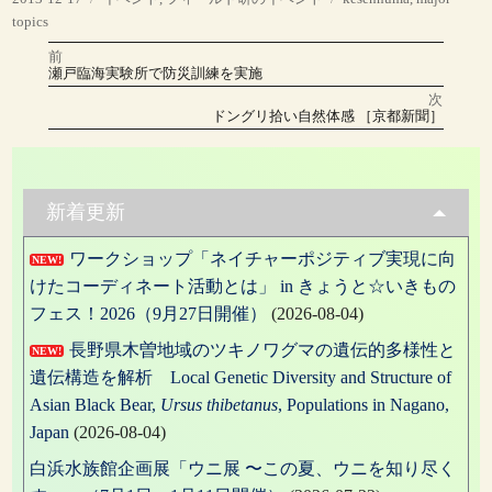
稿
テ
グ
topics
日:
ゴ
前
投
リ
前
瀬戸臨海実験所で防災訓練を実施
の
ー
稿
投
次
稿:
次
ドングリ拾い自然体感 ［京都新聞］
の
ナ
投
稿:
ビ
ゲ
新着更新
ー
ワークショップ「ネイチャーポジティブ実現に向
NEW!
シ
けたコーディネート活動とは」 in きょうと☆いきもの
ョ
フェス！2026（9月27日開催）
(2026-08-04)
ン
長野県木曽地域のツキノワグマの遺伝的多様性と
NEW!
遺伝構造を解析 Local Genetic Diversity and Structure of
Asian Black Bear,
Ursus thibetanus
, Populations in Nagano,
Japan
(2026-08-04)
白浜水族館企画展「ウニ展 〜この夏、ウニを知り尽く