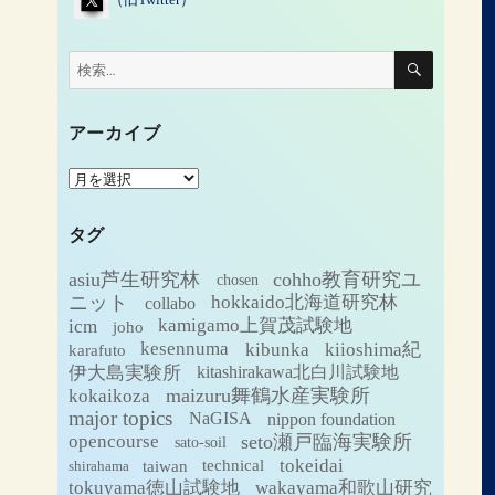
検
検
索
索:
アーカイブ
ア
ー
カ
タグ
イ
ブ
asiu芦生研究林
cohho教育研究ユ
chosen
ニット
hokkaido北海道研究林
collabo
icm
kamigamo上賀茂試験地
joho
kesennuma
kibunka
kiioshima紀
karafuto
伊大島実験所
kitashirakawa北白川試験地
maizuru舞鶴水産実験所
kokaikoza
major topics
NaGISA
nippon foundation
seto瀬戸臨海実験所
opencourse
sato-soil
tokeidai
technical
taiwan
shirahama
tokuyama徳山試験地
wakayama和歌山研究