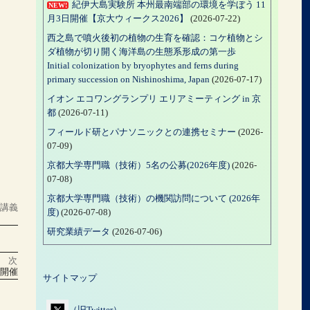
紀伊大島実験所 本州最南端部の環境を学ぼう 11
NEW!
月3日開催【京大ウィークス2026】
(2026-07-22)
西之島で噴火後初の植物の生育を確認：コケ植物とシ
ダ植物が切り開く海洋島の生態系形成の第一歩
Initial colonization by bryophytes and ferns during
primary succession on Nishinoshima, Japan
(2026-07-17)
イオン エコワングランプリ エリアミーティング in 京
都
(2026-07-11)
フィールド研とパナソニックとの連携セミナー
(2026-
07-09)
京都大学専門職（技術）5名の公募(2026年度)
(2026-
07-08)
京都大学専門職（技術）の機関訪問について (2026年
カ
講義
度)
(2026-07-08)
テ
研究業績データ
(2026-07-06)
ゴ
リ
次
ー
を開催
サイトマップ
（旧Twitter）