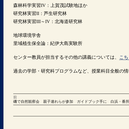
森林科学実習IV：上賀茂試験地ほか
研究林実習II：芦生研究林
研究林実習III～IV：北海道研究林
地球環境学舎
里域植生保全論：紀伊大島実験所
センター教員が担当するその他の講義については、
こち
過去の学部・研究科プログラムなど、授業科目全般の情
前
投
前
磯で自然観察会 親子連れらが参加 ガイドブック手に 白浜・番
の
稿
投
稿:
次
の
ナ
投
稿:
ビ