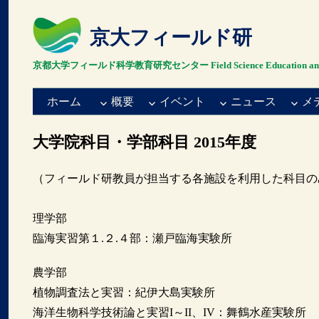
京大フィールド研
京都大学フィールド科学教育研究センター Field Science Education and Resea
ホーム
概要
イベント
ニュース
メ
大学院科目・学部科目 2015年度
（フィールド研教員が担当する各施設を利用した科目の
理学部
臨海実習第１.２.４部：瀬戸臨海実験所
農学部
植物調査法と実習：紀伊大島実験所
海洋生物科学技術論と実習I～II、IV：舞鶴水産実験所