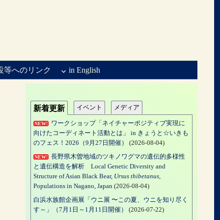
設等へのリンク
in English
イベント
メディア
新着更新
ワークショップ「ネイチャーポジティブ実現に
NEW!
向けたコーディネート活動とは」 in きょうと☆いきも
のフェス！2026（9月27日開催）
(2026-08-04)
長野県木曽地域のツキノワグマの遺伝的多様性
NEW!
と遺伝構造を解析 Local Genetic Diversity and
Structure of Asian Black Bear,
Ursus thibetanus
,
Populations in Nagano, Japan
(2026-08-04)
白浜水族館企画展「ウニ展 〜この夏、ウニを知り尽く
す～」（7月1日～1月11日開催）
(2026-07-22)