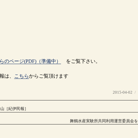
らのページ(PDF)（準備中）
をご覧下さい。
報は、
こちら
からご覧頂けます
投
2015-04-02
稿
日:
所山［紀伊民報］
舞鶴水産実験所共同利用運営委員会