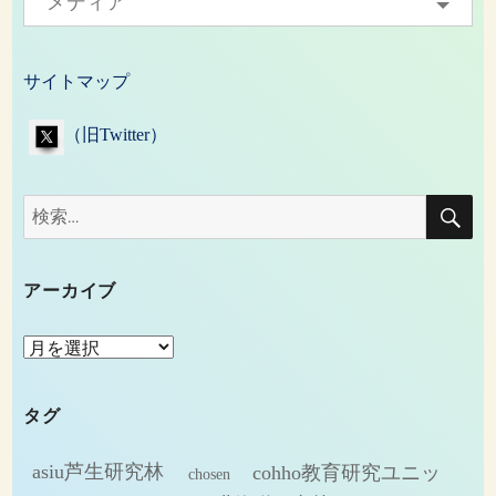
メディア
サイトマップ
（旧Twitter）
検
検
索
索:
アーカイブ
ア
ー
カ
タグ
イ
ブ
asiu芦生研究林
cohho教育研究ユニッ
chosen