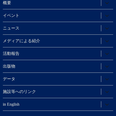
サ
概要
ブ
メ
ニ
サ
イベント
ュ
ブ
ー
メ
を
ニ
サ
ニュース
展
ュ
ブ
開
ー
メ
を
ニ
サ
メディアによる紹介
展
ュ
ブ
開
ー
メ
を
ニ
サ
活動報告
展
ュ
ブ
開
ー
メ
を
ニ
サ
出版物
展
ュ
ブ
開
ー
メ
を
ニ
サ
データ
展
ュ
ブ
開
ー
メ
を
ニ
サ
施設等へのリンク
展
ュ
ブ
開
ー
メ
を
ニ
サ
in English
展
ュ
ブ
開
ー
メ
を
ニ