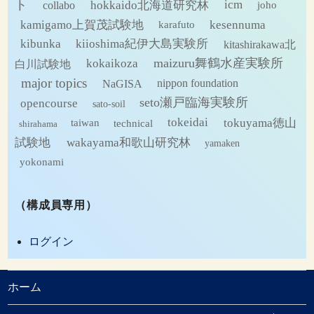
ト
hokkaido北海道研究林
icm
collabo
joho
kamigamo上賀茂試験地
kesennuma
karafuto
kibunka
kiioshima紀伊大島実験所
kitashirakawa北
maizuru舞鶴水産実験所
kokaikoza
白川試験地
major topics
NaGISA
nippon foundation
seto瀬戸臨海実験所
opencourse
sato-soil
tokeidai
tokuyama徳山
technical
taiwan
shirahama
試験地
wakayama和歌山研究林
yamaken
yokonami
（構成員専用）
ログイン
ホーム