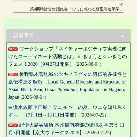
の
リ
稿
投
次
稿:
ー
次
第4回時計台対話集会「むしに教わる森里海連環学」
の
ナ
投
稿:
ビ
ゲ
新着更新
ー
ワークショップ「ネイチャーポジティブ実現に向
NEW!
シ
けたコーディネート活動とは」 in きょうと☆いきもの
ョ
フェス！2026（9月27日開催）
(2026-08-04)
ン
長野県木曽地域のツキノワグマの遺伝的多様性と
NEW!
遺伝構造を解析 Local Genetic Diversity and Structure of
Asian Black Bear,
Ursus thibetanus
, Populations in Nagano,
Japan
(2026-08-04)
白浜水族館企画展「ウニ展 〜この夏、ウニを知り尽く
す～」（7月1日～1月11日開催）
(2026-07-22)
紀伊大島実験所 本州最南端部の環境を学ぼう 11
NEW!
月3日開催【京大ウィークス2026】
(2026-07-22)