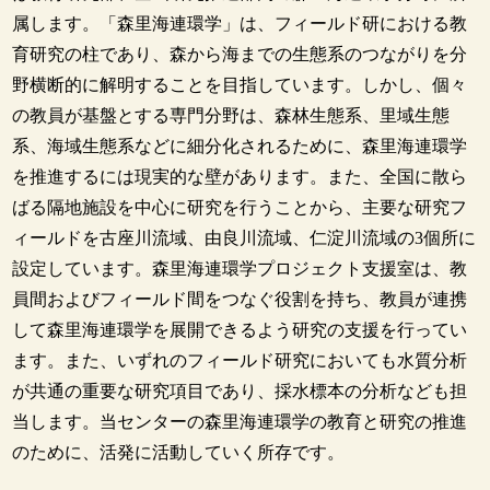
属します。「森里海連環学」は、フィールド研における教
育研究の柱であり、森から海までの生態系のつながりを分
野横断的に解明することを目指しています。しかし、個々
の教員が基盤とする専門分野は、森林生態系、里域生態
系、海域生態系などに細分化されるために、森里海連環学
を推進するには現実的な壁があります。また、全国に散ら
ばる隔地施設を中心に研究を行うことから、主要な研究フ
ィールドを古座川流域、由良川流域、仁淀川流域の3個所に
設定しています。森里海連環学プロジェクト支援室は、教
員間およびフィールド間をつなぐ役割を持ち、教員が連携
して森里海連環学を展開できるよう研究の支援を行ってい
ます。また、いずれのフィールド研究においても水質分析
が共通の重要な研究項目であり、採水標本の分析なども担
当します。当センターの森里海連環学の教育と研究の推進
のために、活発に活動していく所存です。