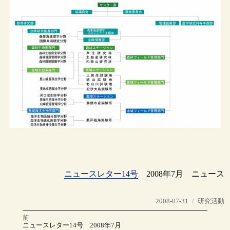
ニュースレター14号
2008年7月 ニュース
投
カ
2008-07-31
研究活動
稿
テ
前
投
日:
ゴ
前
ニュースレター14号 2008年7月