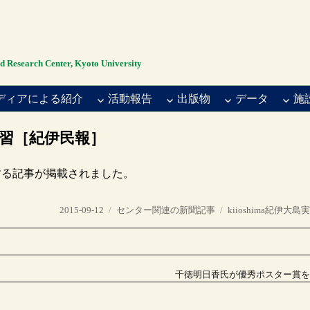
rch Center, Kyoto University
ディアによる紹介
活動報告
出版物
データ
施
習［紀伊民報］
関する記事が掲載されました。
投
カ
タ
2015-09-12
センター関連の新聞記事
kiioshima紀伊大島
稿
テ
グ
日:
ゴ
リ
ー
千徳明日香氏が優秀ポスター賞