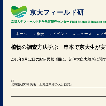
京大フィールド研
京都大学フィールド科学教育研究センター Field Science Education and Resea
ホーム
概要
イベント
ニュース
メ
植物の調査方法学ぶ 串本で京大生が実
2015年9月12日の紀伊民報 4面に、紀伊大島実験所に
前
投
前
北海道研究林 実習「北海道東部の人と自然」
の
稿
投
稿:
次
の
ナ
投
稿:
ビ