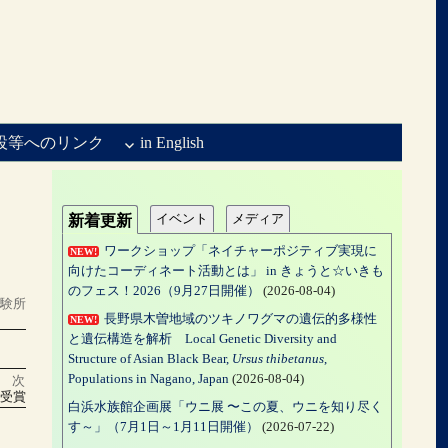
設等へのリンク
in English
イベント
メディア
新着更新
ワークショップ「ネイチャーポジティブ実現に
NEW!
向けたコーディネート活動とは」 in きょうと☆いきも
のフェス！2026（9月27日開催）
(2026-08-04)
実験所
長野県木曽地域のツキノワグマの遺伝的多様性
NEW!
と遺伝構造を解析 Local Genetic Diversity and
Structure of Asian Black Bear,
Ursus thibetanus
,
Populations in Nagano, Japan
(2026-08-04)
次
を受賞
白浜水族館企画展「ウニ展 〜この夏、ウニを知り尽く
す～」（7月1日～1月11日開催）
(2026-07-22)