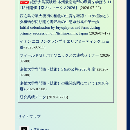
紀伊大島実験所 本州最南端部の環境を学ぼう 11
NEW!
月3日開催【京大ウィークス2026】
(2026-07-22)
西之島で噴火後初の植物の生育を確認：コケ植物とシ
ダ植物が切り開く海洋島の生態系形成の第一歩
Initial colonization by bryophytes and ferns during
primary succession on Nishinoshima, Japan
(2026-07-17)
イオン エコワングランプリ エリアミーティング in 京
都
(2026-07-11)
フィールド研とパナソニックとの連携セミナー
(2026-
07-09)
京都大学専門職（技術）5名の公募(2026年度)
(2026-
07-08)
京都大学専門職（技術）の機関訪問について (2026年
度)
(2026-07-08)
研究業績データ
(2026-07-06)
サイトマップ
（旧Twitter）