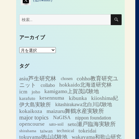
検
検
索
索:
アーカイブ
ア
ー
カ
タグ
イ
ブ
asiu芦生研究林
cohho教育研究ユ
chosen
ニット
hokkaido北海道研究林
collabo
icm
kamigamo上賀茂試験地
joho
kesennuma
kibunka
kiioshima紀
karafuto
伊大島実験所
kitashirakawa北白川試験地
maizuru舞鶴水産実験所
kokaikoza
major topics
NaGISA
nippon foundation
seto瀬戸臨海実験所
opencourse
sato-soil
tokeidai
technical
taiwan
shirahama
tokuyama徳山試験地
wakayama和歌山研究