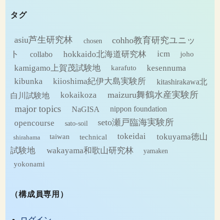
カ
タグ
イ
ブ
asiu芦生研究林
cohho教育研究ユニッ
chosen
ト
hokkaido北海道研究林
icm
collabo
joho
kamigamo上賀茂試験地
kesennuma
karafuto
kibunka
kiioshima紀伊大島実験所
kitashirakawa北
maizuru舞鶴水産実験所
kokaikoza
白川試験地
major topics
NaGISA
nippon foundation
seto瀬戸臨海実験所
opencourse
sato-soil
tokeidai
tokuyama徳山
technical
taiwan
shirahama
試験地
wakayama和歌山研究林
yamaken
yokonami
（構成員専用）
ログイン