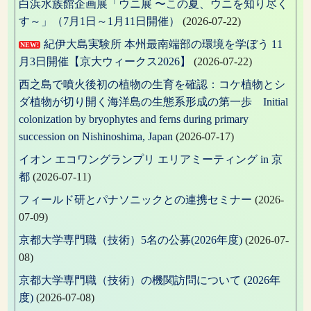
白浜水族館企画展「ウニ展 〜この夏、ウニを知り尽く
す～」（7月1日～1月11日開催）
(2026-07-22)
紀伊大島実験所 本州最南端部の環境を学ぼう 11
NEW!
月3日開催【京大ウィークス2026】
(2026-07-22)
西之島で噴火後初の植物の生育を確認：コケ植物とシ
ダ植物が切り開く海洋島の生態系形成の第一歩 Initial
colonization by bryophytes and ferns during primary
succession on Nishinoshima, Japan
(2026-07-17)
イオン エコワングランプリ エリアミーティング in 京
都
(2026-07-11)
フィールド研とパナソニックとの連携セミナー
(2026-
07-09)
京都大学専門職（技術）5名の公募(2026年度)
(2026-07-
08)
京都大学専門職（技術）の機関訪問について (2026年
度)
(2026-07-08)