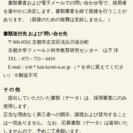
書類審査および電子メールでの問い合わせ等で、採用者
を速やかに決定します。書類審査を経て面接を行うことが
あります。（面接のための旅費は支給しません。）
書類送付先 および 問い合せ先
〒606-8502 京都市左京区北白川追分町
京都大学フィールド科学教育研究センター 山下 洋
TEL：075－753－6410
E-mail：yoh＊kais.kyoto-u.ac.jp （＊を＠に変えてくださ
い） ※郵送不可
そ の 他
提出していただいた書類（データ）は、採用審査にのみ
使用します。
正当な理由なく第三者への開示、譲渡および貸与すること
は一切ありません。 なお、応募書類（データ）は返却いた
しませんので、予めご了承願います。