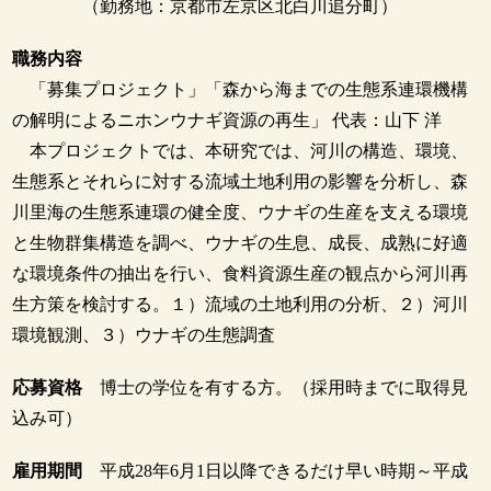
（勤務地：京都市左京区北白川追分町）
職務内容
「募集プロジェクト」「森から海までの生態系連環機構
の解明によるニホンウナギ資源の再生」 代表：山下 洋
本プロジェクトでは、本研究では、河川の構造、環境、
生態系とそれらに対する流域土地利用の影響を分析し、森
川里海の生態系連環の健全度、ウナギの生産を支える環境
と生物群集構造を調べ、ウナギの生息、成長、成熟に好適
な環境条件の抽出を行い、食料資源生産の観点から河川再
生方策を検討する。１）流域の土地利用の分析、２）河川
環境観測、３）ウナギの生態調査
応募資格
博士の学位を有する方。（採用時までに取得見
込み可）
雇用期間
平成28年6月1日以降できるだけ早い時期～平成