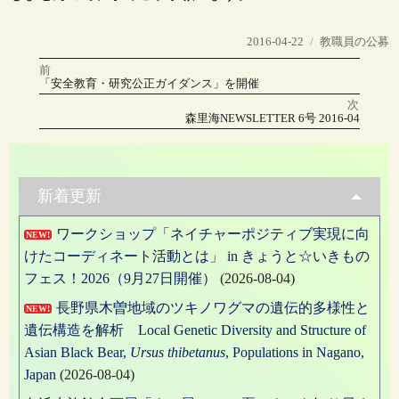
投
カ
2016-04-22
教職員の公募
稿
テ
前
投
日:
ゴ
前
「安全教育・研究公正ガイダンス」を開催
の
リ
稿
投
次
稿:
ー
次
森里海NEWSLETTER 6号 2016-04
の
ナ
投
稿:
ビ
ゲ
新着更新
ー
ワークショップ「ネイチャーポジティブ実現に向
NEW!
シ
けたコーディネート活動とは」 in きょうと☆いきもの
ョ
フェス！2026（9月27日開催）
(2026-08-04)
ン
長野県木曽地域のツキノワグマの遺伝的多様性と
NEW!
遺伝構造を解析 Local Genetic Diversity and Structure of
Asian Black Bear,
Ursus thibetanus
, Populations in Nagano,
Japan
(2026-08-04)