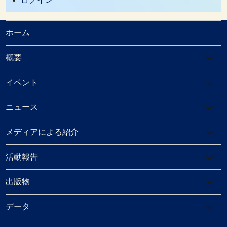
ホーム
サ
概要
ブ
メ
ニ
サ
イベント
ュ
ブ
ー
メ
を
ニ
サ
ニュース
展
ュ
ブ
開
ー
メ
を
ニ
サ
メディアによる紹介
展
ュ
ブ
開
ー
メ
を
ニ
サ
活動報告
展
ュ
ブ
開
ー
メ
を
ニ
サ
出版物
展
ュ
ブ
開
ー
メ
を
ニ
サ
データ
展
ュ
ブ
開
ー
メ