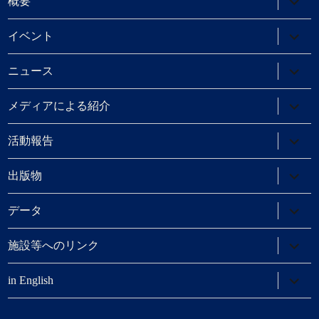
概要
ブ
メ
ニ
サ
イベント
ュ
ブ
ー
メ
を
ニ
サ
ニュース
展
ュ
ブ
開
ー
メ
を
ニ
サ
メディアによる紹介
展
ュ
ブ
開
ー
メ
を
ニ
サ
活動報告
展
ュ
ブ
開
ー
メ
を
ニ
サ
出版物
展
ュ
ブ
開
ー
メ
を
ニ
サ
データ
展
ュ
ブ
開
ー
メ
を
ニ
サ
施設等へのリンク
展
ュ
ブ
開
ー
メ
を
ニ
サ
in English
展
ュ
ブ
開
ー
メ
を
ニ