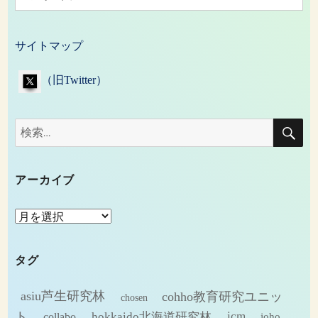
サイトマップ
（旧Twitter）
検
検
索
索:
アーカイブ
ア
ー
カ
タグ
イ
ブ
asiu芦生研究林
cohho教育研究ユニッ
chosen
ト
hokkaido北海道研究林
icm
collabo
joho