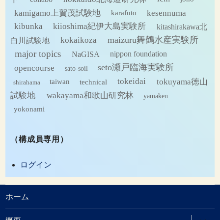
kamigamo上賀茂試験地
kesennuma
karafuto
kibunka
kiioshima紀伊大島実験所
kitashirakawa北
maizuru舞鶴水産実験所
kokaikoza
白川試験地
major topics
NaGISA
nippon foundation
seto瀬戸臨海実験所
opencourse
sato-soil
tokeidai
tokuyama徳山
technical
taiwan
shirahama
試験地
wakayama和歌山研究林
yamaken
yokonami
（構成員専用）
ログイン
ホーム
サ