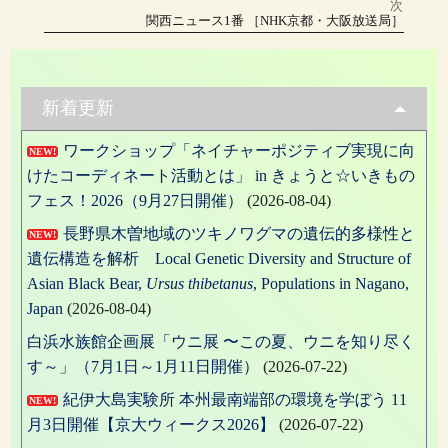
稿
投
次
稿:
ー
次
関西ニュース1番 ［NHK京都・大阪放送局］
の
ナ
投
稿:
ビ
ゲ
新着更新
ー
ワークショップ「ネイチャーポジティブ実現に向
NEW!
シ
けたコーディネート活動とは」 in きょうと☆いきもの
ョ
フェス！2026（9月27日開催）
(2026-08-04)
ン
長野県木曽地域のツキノワグマの遺伝的多様性と
NEW!
遺伝構造を解析 Local Genetic Diversity and Structure of
Asian Black Bear,
Ursus thibetanus
, Populations in Nagano,
Japan
(2026-08-04)
白浜水族館企画展「ウニ展 〜この夏、ウニを知り尽く
す～」（7月1日～1月11日開催）
(2026-07-22)
紀伊大島実験所 本州最南端部の環境を学ぼう 11
NEW!
月3日開催【京大ウィークス2026】
(2026-07-22)