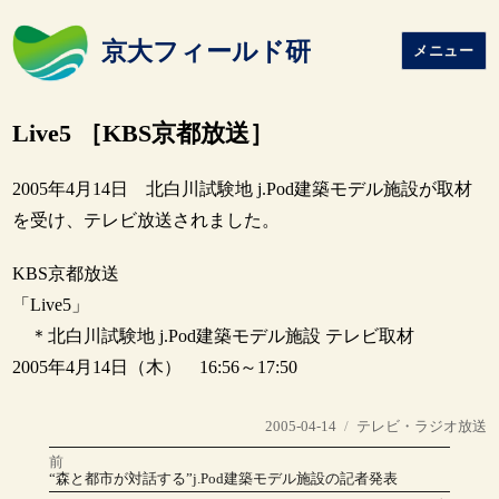
京大フィールド研
メニュー
Live5 ［KBS京都放送］
2005年4月14日 北白川試験地 j.Pod建築モデル施設が取材
を受け、テレビ放送されました。
KBS京都放送
「Live5」
＊北白川試験地 j.Pod建築モデル施設 テレビ取材
2005年4月14日（木） 16:56～17:50
投
カ
2005-04-14
テレビ・ラジオ放送
稿
テ
前
投
日:
ゴ
前
“森と都市が対話する”j.Pod建築モデル施設の記者発表
の
リ