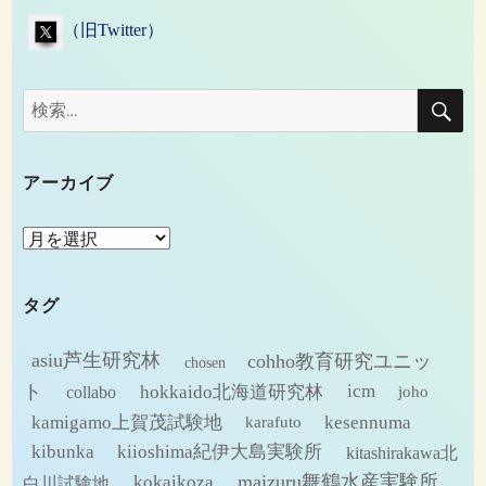
（旧Twitter）
検
検
索
索:
アーカイブ
ア
ー
カ
タグ
イ
ブ
asiu芦生研究林
cohho教育研究ユニッ
chosen
ト
hokkaido北海道研究林
icm
collabo
joho
kamigamo上賀茂試験地
kesennuma
karafuto
kibunka
kiioshima紀伊大島実験所
kitashirakawa北
maizuru舞鶴水産実験所
kokaikoza
白川試験地