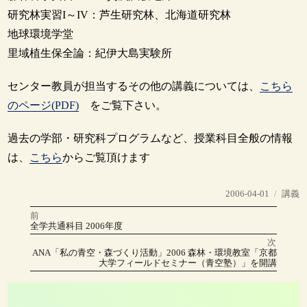
研究林実習I～IV：芦生研究林、北海道研究林
地球環境学堂
里域植生保全論：紀伊大島実験所
センター教員が担当するその他の講義については、
こちら
のページ(PDF)
をご覧下さい。
過去の学部・研究科プログラムなど、授業科目全般の情報
は、
こちら
からご覧頂けます
投
カ
2006-04-01
講義
稿
テ
前
投
日:
ゴ
前
全学共通科目 2006年度
の
リ
稿
投
次
稿:
ー
次
ANA「私の青空・森づくり活動」2006 森林・環境教室「京都
の
ナ
大学フィールドセミナー（青空塾）」を開講
投
稿:
ビ