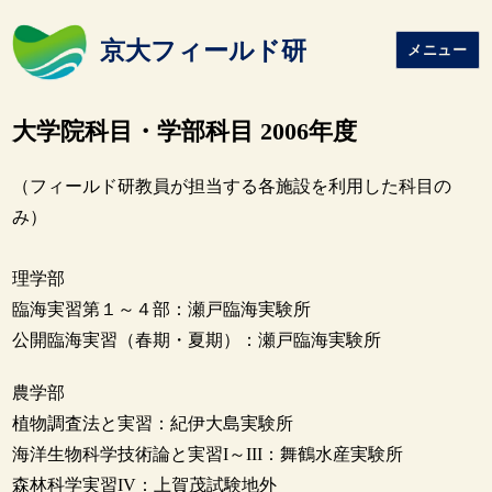
京大フィールド研
メニュー
大学院科目・学部科目 2006年度
（フィールド研教員が担当する各施設を利用した科目の
み）
理学部
臨海実習第１～４部：瀬戸臨海実験所
公開臨海実習（春期・夏期）：瀬戸臨海実験所
農学部
植物調査法と実習：紀伊大島実験所
海洋生物科学技術論と実習I～III：舞鶴水産実験所
森林科学実習IV：上賀茂試験地外