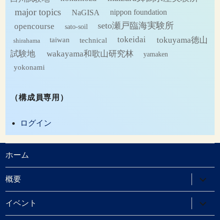
major topics
NaGISA
nippon foundation
seto瀬戸臨海実験所
opencourse
sato-soil
tokeidai
tokuyama徳山
technical
taiwan
shirahama
試験地
wakayama和歌山研究林
yamaken
yokonami
（構成員専用）
ログイン
ホーム
サ
概要
ブ
メ
ニ
サ
イベント
ュ
ブ
ー
メ