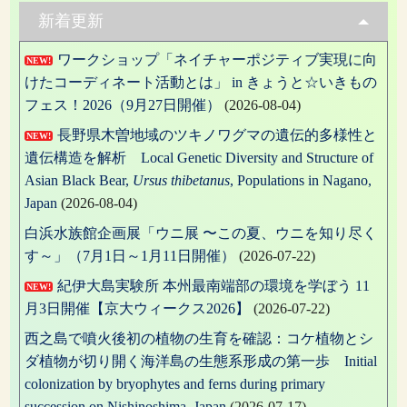
ゲ
新着更新
ー
ワークショップ「ネイチャーポジティブ実現に向
シ
NEW!
けたコーディネート活動とは」 in きょうと☆いきもの
ョ
フェス！2026（9月27日開催）
(2026-08-04)
ン
長野県木曽地域のツキノワグマの遺伝的多様性と
NEW!
遺伝構造を解析 Local Genetic Diversity and Structure of
Asian Black Bear,
Ursus thibetanus
, Populations in Nagano,
Japan
(2026-08-04)
白浜水族館企画展「ウニ展 〜この夏、ウニを知り尽く
す～」（7月1日～1月11日開催）
(2026-07-22)
紀伊大島実験所 本州最南端部の環境を学ぼう 11
NEW!
月3日開催【京大ウィークス2026】
(2026-07-22)
西之島で噴火後初の植物の生育を確認：コケ植物とシ
ダ植物が切り開く海洋島の生態系形成の第一歩 Initial
colonization by bryophytes and ferns during primary
succession on Nishinoshima, Japan
(2026-07-17)