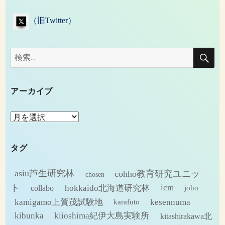
（旧Twitter）
検
検
索
索:
アーカイブ
ア
ー
カ
タグ
イ
ブ
asiu芦生研究林
cohho教育研究ユニッ
chosen
ト
hokkaido北海道研究林
icm
collabo
joho
kamigamo上賀茂試験地
kesennuma
karafuto
kibunka
kiioshima紀伊大島実験所
kitashirakawa北