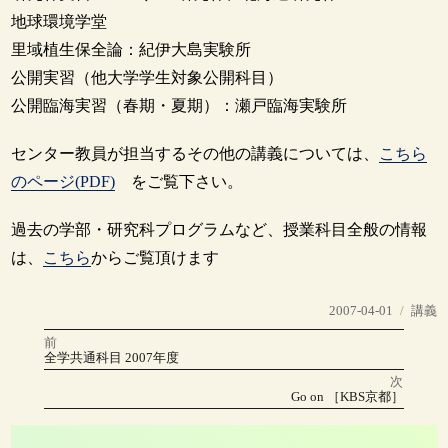
地球環境学堂
里域植生保全論：紀伊大島実験所
公開実習（他大学学生対象公開科目）
公開臨海実習（春期・夏期）：瀬戸臨海実験所
センター教員が担当するその他の講義については、
こちら
のページ(PDF)
をご覧下さい。
過去の学部・研究科プログラムなど、授業科目全般の情報
は、
こちら
からご覧頂けます
投
カ
2007-04-01
講義
稿
テ
前
投
日:
ゴ
前
全学共通科目 2007年度
の
リ
稿
投
次
稿:
ー
次
Go on ［KBS京都］
の
ナ
投
稿:
ビ