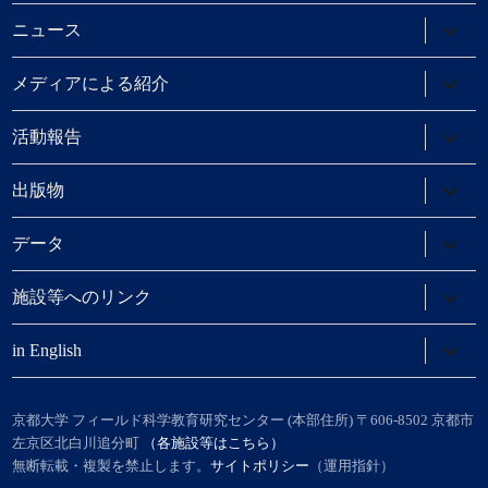
ー
メ
を
ニ
サ
ニュース
展
ュ
ブ
開
ー
メ
を
ニ
サ
メディアによる紹介
展
ュ
ブ
開
ー
メ
を
ニ
サ
活動報告
展
ュ
ブ
開
ー
メ
を
ニ
サ
出版物
展
ュ
ブ
開
ー
メ
を
ニ
サ
データ
展
ュ
ブ
開
ー
メ
を
ニ
サ
施設等へのリンク
展
ュ
ブ
開
ー
メ
を
ニ
サ
in English
展
ュ
ブ
開
ー
メ
を
ニ
展
ュ
京都大学 フィールド科学教育研究センター (本部住所) 〒606-8502 京都市
開
ー
左京区北白川追分町
（各施設等はこちら）
を
無断転載・複製を禁止します。
サイトポリシー
（運用指針）
展
開