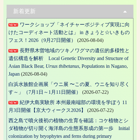
ゲ
新着更新
ー
ワークショップ「ネイチャーポジティブ実現に向
NEW!
シ
けたコーディネート活動とは」 in きょうと☆いきもの
ョ
フェス！2026（9月27日開催）
(2026-08-04)
ン
長野県木曽地域のツキノワグマの遺伝的多様性と
NEW!
遺伝構造を解析 Local Genetic Diversity and Structure of
Asian Black Bear,
Ursus thibetanus
, Populations in Nagano,
Japan
(2026-08-04)
白浜水族館企画展「ウニ展 〜この夏、ウニを知り尽く
す～」（7月1日～1月11日開催）
(2026-07-22)
紀伊大島実験所 本州最南端部の環境を学ぼう 11
NEW!
月3日開催【京大ウィークス2026】
(2026-07-22)
西之島で噴火後初の植物の生育を確認：コケ植物とシ
ダ植物が切り開く海洋島の生態系形成の第一歩 Initial
colonization by bryophytes and ferns during primary