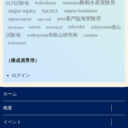
maizuru舞鶴水産実験所
kokaikoza
白川試験地
major topics
NaGISA
nippon foundation
seto瀬戸臨海実験所
opencourse
sato-soil
tokeidai
tokuyama徳山
technical
taiwan
shirahama
試験地
wakayama和歌山研究林
yamaken
yokonami
（構成員専用）
ログイン
ホーム
サ
概要
ブ
メ
ニ
サ
イベント
ュ
ブ