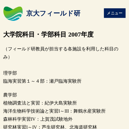
京大フィールド研
メニュー
大学院科目・学部科目 2007年度
（フィールド研教員が担当する各施設を利用した科目の
み）
理学部
臨海実習第１～４部：瀬戸臨海実験所
農学部
植物調査法と実習：紀伊大島実験所
海洋生物科学技術論と実習I～III：舞鶴水産実験所
森林科学実習IV：上賀茂試験地外
研究林実習I～IV：芦生研究林、北海道研究林