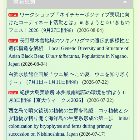
新着更新
ー
ワークショップ「ネイチャーポジティブ実現に向
NEW!
シ
けたコーディネート活動とは」 in きょうと☆いきもの
ョ
フェス！2026（9月27日開催）
(2026-08-04)
ン
長野県木曽地域のツキノワグマの遺伝的多様性と
NEW!
遺伝構造を解析 Local Genetic Diversity and Structure of
Asian Black Bear,
Ursus thibetanus
, Populations in Nagano,
Japan
(2026-08-04)
白浜水族館企画展「ウニ展 〜この夏、ウニを知り尽く
す～」（7月1日～1月11日開催）
(2026-07-22)
紀伊大島実験所 本州最南端部の環境を学ぼう 11
NEW!
月3日開催【京大ウィークス2026】
(2026-07-22)
西之島で噴火後初の植物の生育を確認：コケ植物とシ
ダ植物が切り開く海洋島の生態系形成の第一歩 Initial
colonization by bryophytes and ferns during primary
succession on Nishinoshima, Japan
(2026-07-17)