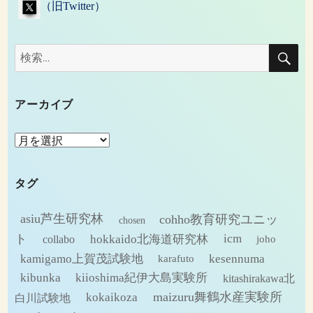
（旧Twitter）
検
検
索
索:
アーカイブ
ア
ー
カ
タグ
イ
ブ
asiu芦生研究林
cohho教育研究ユニッ
chosen
ト
hokkaido北海道研究林
icm
collabo
joho
kamigamo上賀茂試験地
kesennuma
karafuto
kibunka
kiioshima紀伊大島実験所
kitashirakawa北
maizuru舞鶴水産実験所
kokaikoza
白川試験地