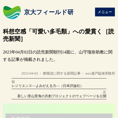
京大フィールド研
メニュー
科想空感「可愛い多毛類」への愛貫く［読
売新聞］
2023年04月02日の読売新聞朝刊14面に、山守瑠奈助教に関
する記事が掲載されました。
投
カ
タ
2023-04-02
教職員に関する新聞記事
seto瀬戸臨海実験所
稿
テ
グ
前
投
日:
ゴ
前
レジリエンス―よみがえる力―（日本評論社）
の
リ
稿
投
次
稿:
ー
次
新しい里山里海の共創プロジェクトのウェブページを公開
の
ナ
投
稿:
ビ
ゲ