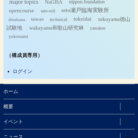
major topics
NaGISA
nippon foundation
seto瀬戸臨海実験所
opencourse
sato-soil
tokeidai
tokuyama徳山
technical
taiwan
shirahama
試験地
wakayama和歌山研究林
yamaken
yokonami
（構成員専用）
ログイン
ホーム
サ
概要
ブ
メ
ニ
サ
イベント
ュ
ブ
ー
メ
を
ニ
サ
ニュース