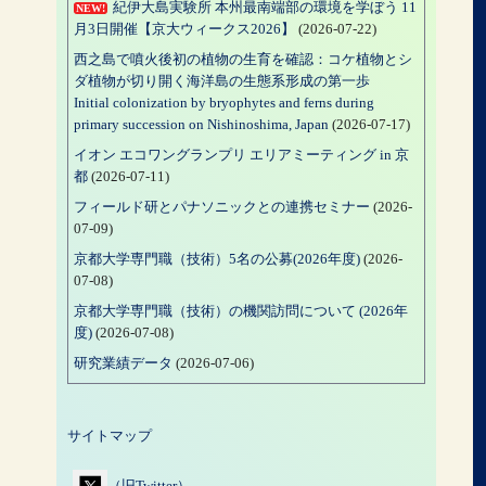
紀伊大島実験所 本州最南端部の環境を学ぼう 11
NEW!
月3日開催【京大ウィークス2026】
(2026-07-22)
西之島で噴火後初の植物の生育を確認：コケ植物とシ
ダ植物が切り開く海洋島の生態系形成の第一歩
Initial colonization by bryophytes and ferns during
primary succession on Nishinoshima, Japan
(2026-07-17)
イオン エコワングランプリ エリアミーティング in 京
都
(2026-07-11)
フィールド研とパナソニックとの連携セミナー
(2026-
07-09)
京都大学専門職（技術）5名の公募(2026年度)
(2026-
07-08)
京都大学専門職（技術）の機関訪問について (2026年
度)
(2026-07-08)
研究業績データ
(2026-07-06)
サイトマップ
（旧Twitter）