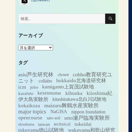
検
検
索
索:
アーカイブ
ア
ー
カ
タグ
イ
ブ
asiu芦生研究林
cohho教育研究ユ
chosen
ニット
hokkaido北海道研究林
collabo
icm
kamigamo上賀茂試験地
joho
kesennuma
kibunka
kiioshima紀
karafuto
伊大島実験所
kitashirakawa北白川試験地
maizuru舞鶴水産実験所
kokaikoza
major topics
NaGISA
nippon foundation
seto瀬戸臨海実験所
opencourse
sato-soil
tokeidai
technical
taiwan
shirahama
tokuyama徳山試験地
wakayama和歌山研究