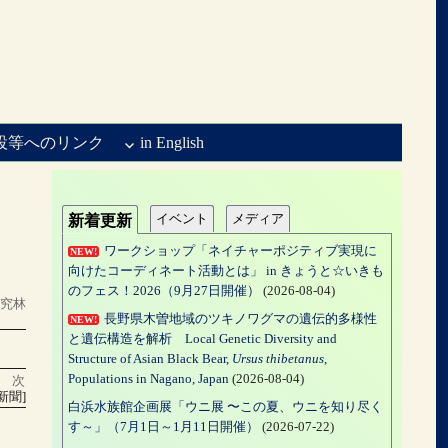
設等へのリンク
in English
イベント
メディア
新着更新
ワークショップ「ネイチャーポジティブ実現に
NEW!
向けたコーディネート活動とは」 in きょうと☆いきも
のフェス！2026（9月27日開催）
(2026-08-04)
研究林
長野県木曽地域のツキノワグマの遺伝的多様性
NEW!
と遺伝構造を解析 Local Genetic Diversity and
Structure of Asian Black Bear,
Ursus thibetanus
,
Populations in Nagano, Japan
(2026-08-04)
次
新聞]
白浜水族館企画展「ウニ展 〜この夏、ウニを知り尽く
す～」（7月1日～1月11日開催）
(2026-07-22)