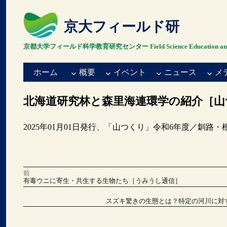
京大フィールド研
京都大学フィールド科学教育研究センター Field Science Education and Resea
ホーム
概要
イベント
ニュース
メ
北海道研究林と森里海連環学の紹介［山
2025年01月01日発行、「山つくり」令和6年度／釧
前
投
前
有毒ウニに寄生・共生する生物たち［うみうし通信］
の
稿
投
稿:
次
スズキ驚きの生態とは？特定の河川に対す
の
ナ
投
稿:
ビ