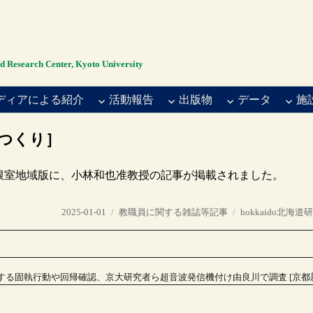
rch Center, Kyoto University
ディアによる紹介
活動報告
出版物
データ
施
つくり］
路・根室地域版に、小林和也准教授の記事が掲載されました。
投
カ
タ
2025-01-01
教職員に関する雑誌等記事
hokkaido北海道
稿
テ
グ
日:
ゴ
リ
ー
る固執行動や回帰確認、京大研究者ら超音波発信機付け由良川で調査 [京都