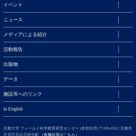
ニ
サ
イベント
ュ
ブ
ー
メ
を
ニ
サ
ニュース
展
ュ
ブ
開
ー
メ
を
ニ
サ
メディアによる紹介
展
ュ
ブ
開
ー
メ
を
ニ
サ
活動報告
展
ュ
ブ
開
ー
メ
を
ニ
サ
出版物
展
ュ
ブ
開
ー
メ
を
ニ
サ
データ
展
ュ
ブ
開
ー
メ
を
ニ
サ
施設等へのリンク
展
ュ
ブ
開
ー
メ
を
ニ
サ
in English
展
ュ
ブ
開
ー
メ
を
ニ
展
ュ
京都大学 フィールド科学教育研究センター (本部住所) 〒606-8502 京都市
開
ー
左京区北白川追分町
（各施設等はこちら）