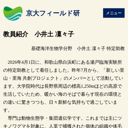
京大フィールド研
メニュー
教員紹介 小井土 凜々子
基礎海洋生物学分野 小井土 凜々子 特定助教
2026年4月1日に、和歌山県白浜町にある瀬戸臨海実験所
の特定助教として着任しました。昨年7月から、「新しい里
山・里海 共創プロジェクト」のメンバーとして活動してい
ます。大学院時代は長野県周辺の標高1,250mほどの高原で
生活していたため、暖かい海のそばで暮らす現在の環境と
の違いに驚きつつも、日々新鮮な気持ちで過ごしていま
す。
専門は動物生態学・集団遺伝学です。これまでは主にツ
キノワグマを対象に、人里で捕獲された個体の組織や体毛