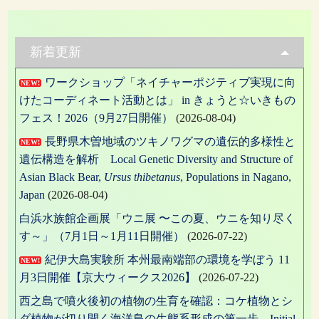
ナ
投
稿:
ビ
ゲ
新着更新
ー
ワークショップ「ネイチャーポジティブ実現に向
NEW!
シ
けたコーディネート活動とは」 in きょうと☆いきもの
ョ
フェス！2026（9月27日開催）
(2026-08-04)
ン
長野県木曽地域のツキノワグマの遺伝的多様性と
NEW!
遺伝構造を解析 Local Genetic Diversity and Structure of
Asian Black Bear,
Ursus thibetanus
, Populations in Nagano,
Japan
(2026-08-04)
白浜水族館企画展「ウニ展 〜この夏、ウニを知り尽く
す～」（7月1日～1月11日開催）
(2026-07-22)
紀伊大島実験所 本州最南端部の環境を学ぼう 11
NEW!
月3日開催【京大ウィークス2026】
(2026-07-22)
西之島で噴火後初の植物の生育を確認：コケ植物とシ
ダ植物が切り開く海洋島の生態系形成の第一歩 Initial