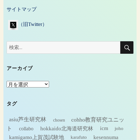
サイトマップ
（旧Twitter）
検
検
索
索:
アーカイブ
ア
ー
カ
タグ
イ
ブ
asiu芦生研究林
cohho教育研究ユニッ
chosen
ト
hokkaido北海道研究林
icm
collabo
joho
kamigamo上賀茂試験地
kesennuma
karafuto