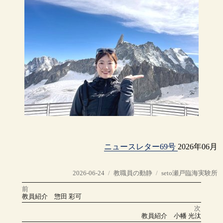
ニュースレター69号
2026年06月
投
カ
タ
2026-06-24
教職員の動静
seto瀬戸臨海実験所
稿
テ
グ
前
投
日:
ゴ
前
教員紹介 惣田 彩可
の
リ
稿
投
次
稿:
ー
次
教員紹介 小幡 光汰
の