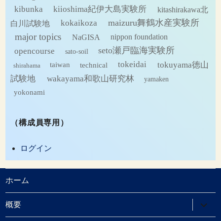
kibunka
kiioshima紀伊大島実験所
kitashirakawa北
maizuru舞鶴水産実験所
kokaikoza
白川試験地
major topics
NaGISA
nippon foundation
seto瀬戸臨海実験所
opencourse
sato-soil
tokeidai
tokuyama徳山
technical
taiwan
shirahama
試験地
wakayama和歌山研究林
yamaken
yokonami
（構成員専用）
ログイン
ホーム
サ
概要
ブ
メ