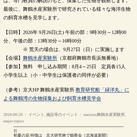
は、専門教員の解説のもと、採集した生物を観察します。
最後に、舞鶴水産実験所で研究されている様々な海洋生物
の飼育水槽を見学します。
【日時】2026年 9月26日(土) 午前の部：9時30分～12時00
分、午後の部：13時30分～16時00分
※ 荒天の場合は、9月27日（日）に実施します
【会場】
舞鶴水産実験所
（京都府舞鶴市長浜無番地）
【参加】無料 申し込み期間：8月4～25日 定員各15人
小学生以上（小・中学生は保護者の同伴が必要）
（参考）京大HP 舞鶴水産実験所
教育研究船「緑洋丸」に
よる舞鶴湾の生物採集および飼育水槽見学会
投
カ
タ
2026-06-26
イベント
,
施設等のイベント
maizuru舞鶴水産実験所
,
稿
テ
グ
major topics
日:
ゴ
前
投
リ
前
初夏の花 特徴は 京大研究林で観察会［北海道新聞］