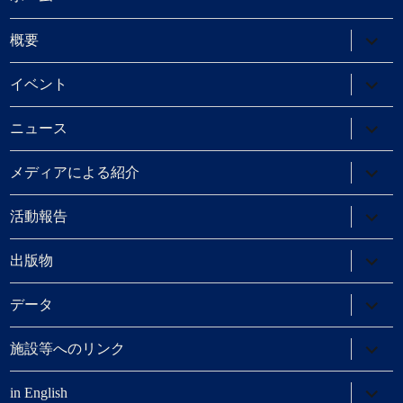
サ
概要
ブ
メ
ニ
サ
イベント
ュ
ブ
ー
メ
を
ニ
サ
ニュース
展
ュ
ブ
開
ー
メ
を
ニ
サ
メディアによる紹介
展
ュ
ブ
開
ー
メ
を
ニ
サ
活動報告
展
ュ
ブ
開
ー
メ
を
ニ
サ
出版物
展
ュ
ブ
開
ー
メ
を
ニ
サ
データ
展
ュ
ブ
開
ー
メ
を
ニ
サ
施設等へのリンク
展
ュ
ブ
開
ー
メ
を
ニ
サ
in English
展
ュ
ブ