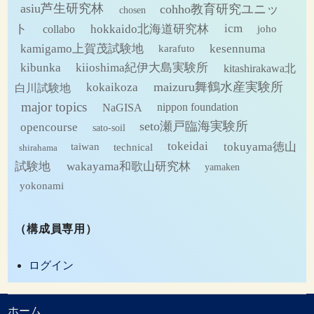
ブ
asiu芦生研究林
cohho教育研究ユニッ
chosen
ト
hokkaido北海道研究林
icm
collabo
joho
kamigamo上賀茂試験地
kesennuma
karafuto
kibunka
kiioshima紀伊大島実験所
kitashirakawa北
maizuru舞鶴水産実験所
kokaikoza
白川試験地
major topics
NaGISA
nippon foundation
seto瀬戸臨海実験所
opencourse
sato-soil
tokeidai
tokuyama徳山
technical
taiwan
shirahama
試験地
wakayama和歌山研究林
yamaken
yokonami
（構成員専用）
ログイン
ホーム