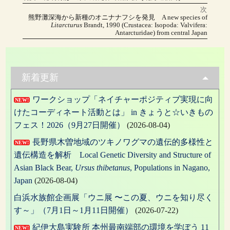
の
ー
稿
投
次
稿:
次
熊野灘深海から新種のオニナナフシを発見 A new species of
の
ナ
Litarcturus
Brandt, 1990 (Crustacea: Isopoda: Valvifera:
投
Antarcturidae) from central Japan
稿:
ビ
ゲ
ー
新着更新
シ
ワークショップ「ネイチャーポジティブ実現に向
NEW!
ョ
けたコーディネート活動とは」 in きょうと☆いきもの
フェス！2026（9月27日開催）
(2026-08-04)
ン
長野県木曽地域のツキノワグマの遺伝的多様性と
NEW!
遺伝構造を解析 Local Genetic Diversity and Structure of
Asian Black Bear,
Ursus thibetanus
, Populations in Nagano,
Japan
(2026-08-04)
白浜水族館企画展「ウニ展 〜この夏、ウニを知り尽く
す～」（7月1日～1月11日開催）
(2026-07-22)
紀伊大島実験所 本州最南端部の環境を学ぼう 11
NEW!