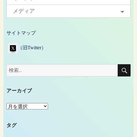
メディア
サイトマップ
（旧Twitter）
検
検
索
索:
アーカイブ
ア
ー
カ
タグ
イ