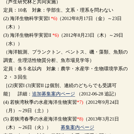
（芦生研究林と共同実施）
定員：10名 対象：学部生、文系・理系を問わない
(2) 海洋生物科学実習I
*6)
（2012年8月17日（金）～23日
（木））
(3) 海洋生物科学実習II
*6)
（2012年8月23日（木）～29日
（水））
（海洋観測、プランクトン、ベントス、磯・藻類、魚類の
調査、生理活性物質分析、魚市場見学等）
定員：各５名以内 対象：農学・水産学・生物環境学系の
２・３回生
［(2)実習I (3)実習II は個別、連続のどちらでも受講可
能］ 詳細：
追加募集案内ページ
（2012-06-28 追記）
(4) 若狭湾秋季の水産海洋生物実習
*7)
（2012年9月24日
（月）～29日（土））
(5) 若狭湾春季の水産海洋生物実習
*8)
（2013年3月21日
（木）～26日（火））
募集案内ページ