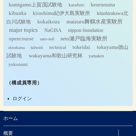
kamigamo上賀茂試験地
kesennuma
karafuto
kibunka
kiioshima紀伊大島実験所
kitashirakawa北
maizuru舞鶴水産実験所
kokaikoza
白川試験地
major topics
NaGISA
nippon foundation
seto瀬戸臨海実験所
opencourse
sato-soil
tokeidai
tokuyama徳山
technical
taiwan
shirahama
試験地
wakayama和歌山研究林
yamaken
yokonami
（構成員専用）
ログイン
ホーム
サ
概要