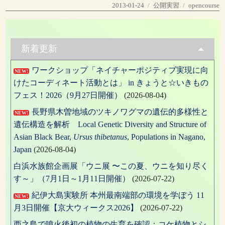
投
カ
タ
2013-01-24
公開実習
opencourse
稿
テ
グ
日:
ゴ
リ
ー
新着更新
ワークショップ「ネイチャーポジティブ実現に向
NEW!
けたコーディネート活動とは」 in きょうと☆いきもの
フェス！2026（9月27日開催）
(2026-08-04)
長野県木曽地域のツキノワグマの遺伝的多様性と
NEW!
遺伝構造を解析 Local Genetic Diversity and Structure of
Asian Black Bear,
Ursus thibetanus
, Populations in Nagano,
Japan
(2026-08-04)
白浜水族館企画展「ウニ展 〜この夏、ウニを知り尽く
す～」（7月1日～1月11日開催）
(2026-07-22)
紀伊大島実験所 本州最南端部の環境を学ぼう 11
NEW!
月3日開催【京大ウィークス2026】
(2026-07-22)
西之島で噴火後初の植物の生育を確認：コケ植物とシ