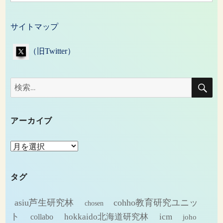
サイトマップ
（旧Twitter）
検
検
索
索:
アーカイブ
ア
ー
カ
タグ
イ
ブ
asiu芦生研究林
cohho教育研究ユニッ
chosen
ト
hokkaido北海道研究林
icm
collabo
joho