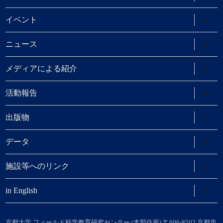
ブ
メ
ニ
サ
イベント
ュ
ブ
ー
メ
を
ニ
サ
ニュース
展
ュ
ブ
開
ー
メ
を
ニ
サ
メディアによる紹介
展
ュ
ブ
開
ー
メ
を
ニ
サ
活動報告
展
ュ
ブ
開
ー
メ
を
ニ
サ
出版物
展
ュ
ブ
開
ー
メ
を
ニ
サ
データ
展
ュ
ブ
開
ー
メ
を
ニ
サ
施設等へのリンク
展
ュ
ブ
開
ー
メ
を
ニ
サ
in English
展
ュ
ブ
開
ー
メ
を
ニ
展
ュ
京都大学 フィールド科学教育研究センター (本部住所) 〒606-8502 京都市