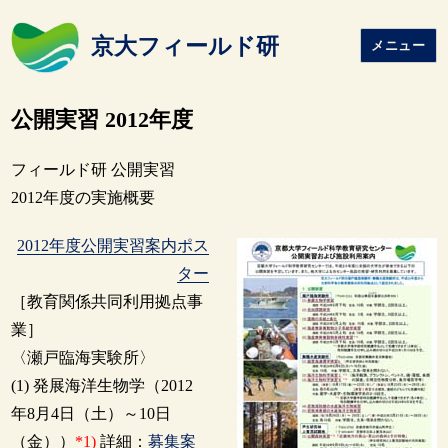
京大フィールド研
メニュー
公開実習 2012年度
フィールド研 公開実習
2012年度の実施概要
2012年度公開実習案内ポス
ター
［教育関係共同利用拠点事
業］
〈瀬戸臨海実験所〉
(1) 発展海洋生物学（2012
年8月4日（土）～10日
（金））
*1)
詳細：
募集案