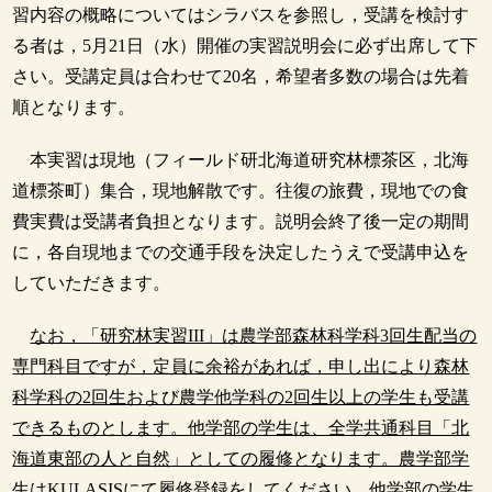
習内容の概略についてはシラバスを参照し，受講を検討す
る者は，5月21日（水）開催の実習説明会に必ず出席して下
さい。受講定員は合わせて20名，希望者多数の場合は先着
順となります。
本実習は現地（フィールド研北海道研究林標茶区，北海
道標茶町）集合，現地解散です。往復の旅費，現地での食
費実費は受講者負担となります。説明会終了後一定の期間
に，各自現地までの交通手段を決定したうえで受講申込を
していただきます。
なお，「研究林実習III」は農学部森林科学科3回生配当の
専門科目ですが，定員に余裕があれば，申し出により森林
科学科の2回生および農学他学科の2回生以上の学生も受講
できるものとします。他学部の学生は、全学共通科目「北
海道東部の人と自然」としての履修となります。農学部学
生はKULASISにて履修登録をしてください。他学部の学生