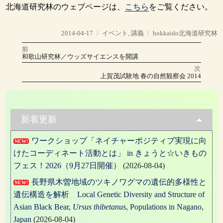
北海道研究林のウェブページは、
こちら
をご覧ください。
投
カ
タ
2014-04-17
イベント
,
講義
hokkaido北海道研究林
稿
テ
グ
前
投
日:
ゴ
前
和歌山研究林／ウッズサイエンスを開講
の
リ
稿
投
次
稿:
ー
次
上賀茂試験地 春の自然観察会 2014
の
ナ
投
稿:
ビ
ゲ
新着更新
ー
ワークショップ「ネイチャーポジティブ実現に向
NEW!
シ
けたコーディネート活動とは」 in きょうと☆いきもの
ョ
フェス！2026（9月27日開催）
(2026-08-04)
ン
長野県木曽地域のツキノワグマの遺伝的多様性と
NEW!
遺伝構造を解析 Local Genetic Diversity and Structure of
Asian Black Bear,
Ursus thibetanus
, Populations in Nagano,
Japan
(2026-08-04)