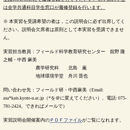
は全学共通科目学生窓口が履修登録を行います。
※ 本実習を受講希望の者は，この説明会に必ず出席してく
ださい。説明会欠席者は原則として本実習を受講できませ
ん。
実習担当教員：フィールド科学教育研究センター 舘野 隆
之輔・中西 麻美
農学研究科 北島 薫
地球環境学堂 舟川 晋也
問い合わせ先：フィールド研・中西麻美（Email:
asa*kais.kyoto-u.ac.jp（*を＠に変えてください）、電話: 075-
781-2424。できればメールで）
実習説明会開催案内の
ＰＤＦファイル
がご覧になれます。