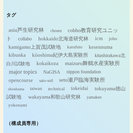
ー
カ
タグ
イ
ブ
asiu芦生研究林
cohho教育研究ユニッ
chosen
ト
hokkaido北海道研究林
icm
collabo
joho
kamigamo上賀茂試験地
kesennuma
karafuto
kibunka
kiioshima紀伊大島実験所
kitashirakawa北
maizuru舞鶴水産実験所
kokaikoza
白川試験地
major topics
NaGISA
nippon foundation
seto瀬戸臨海実験所
opencourse
sato-soil
tokeidai
tokuyama徳山
technical
taiwan
shirahama
試験地
wakayama和歌山研究林
yamaken
yokonami
（構成員専用）