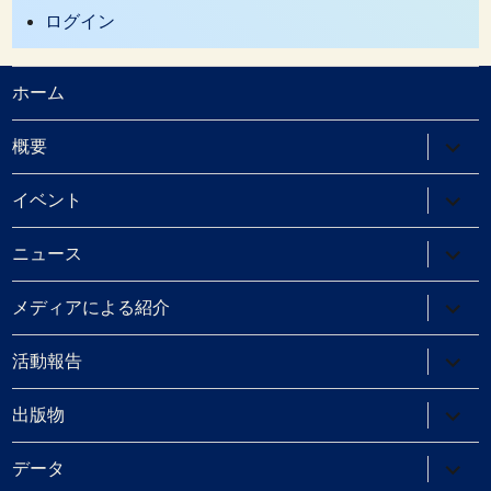
ログイン
ホーム
サ
概要
ブ
メ
ニ
サ
イベント
ュ
ブ
ー
メ
を
ニ
サ
ニュース
展
ュ
ブ
開
ー
メ
を
ニ
サ
メディアによる紹介
展
ュ
ブ
開
ー
メ
を
ニ
サ
活動報告
展
ュ
ブ
開
ー
メ
を
ニ
サ
出版物
展
ュ
ブ
開
ー
メ
を
ニ
サ
データ
展
ュ
ブ