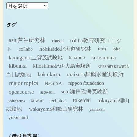
ア
ー
カ
タグ
イ
ブ
asiu芦生研究林
cohho教育研究ユニッ
chosen
ト
hokkaido北海道研究林
icm
collabo
joho
kamigamo上賀茂試験地
kesennuma
karafuto
kibunka
kiioshima紀伊大島実験所
kitashirakawa北
maizuru舞鶴水産実験所
kokaikoza
白川試験地
major topics
NaGISA
nippon foundation
seto瀬戸臨海実験所
opencourse
sato-soil
tokeidai
tokuyama徳山
technical
taiwan
shirahama
試験地
wakayama和歌山研究林
yamaken
yokonami
（構成員専用）