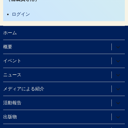
ログイン
ホーム
サ
概要
ブ
メ
ニ
サ
イベント
ュ
ブ
ー
メ
を
ニ
サ
ニュース
展
ュ
ブ
開
ー
メ
を
ニ
サ
メディアによる紹介
展
ュ
ブ
開
ー
メ
を
ニ
サ
活動報告
展
ュ
ブ
開
ー
メ
を
ニ
サ
出版物
展
ュ
ブ
開
ー
メ