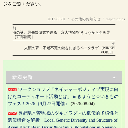
ジをご覧ください。
投
カ
タ
2013-08-01
その他のお知らせ
major topics
稿
テ
グ
前
投
日:
ゴ
前
海の謎、最先端研究で迫る 京大博物館 きょうから企画展
の
リ
［京都新聞］
稿
投
稿:
ー
次
ナ
次
人類の夢、不老不死の鍵をにぎるベニクラゲ ［NIKKEI
の
VOICE］
投
ビ
稿:
ゲ
ー
新着更新
シ
ワークショップ「ネイチャーポジティブ実現に向
NEW!
ョ
けたコーディネート活動とは」 in きょうと☆いきもの
フェス！2026（9月27日開催）
(2026-08-04)
ン
長野県木曽地域のツキノワグマの遺伝的多様性と
NEW!
遺伝構造を解析 Local Genetic Diversity and Structure of
Asian Black Bear,
Ursus thibetanus
, Populations in Nagano,