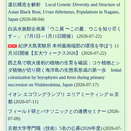
遺伝構造を解析 Local Genetic Diversity and Structure of
Asian Black Bear,
Ursus thibetanus
, Populations in Nagano,
Japan
(2026-08-04)
白浜水族館企画展「ウニ展 〜この夏、ウニを知り尽く
す～」（7月1日～1月11日開催）
(2026-07-22)
紀伊大島実験所 本州最南端部の環境を学ぼう 11
NEW!
月3日開催【京大ウィークス2026】
(2026-07-22)
西之島で噴火後初の植物の生育を確認：コケ植物とシ
ダ植物が切り開く海洋島の生態系形成の第一歩 Initial
colonization by bryophytes and ferns during primary
succession on Nishinoshima, Japan
(2026-07-17)
イオン エコワングランプリ エリアミーティング in 京
都
(2026-07-11)
フィールド研とパナソニックとの連携セミナー
(2026-
07-09)
京都大学専門職（技術）5名の公募(2026年度)
(2026-07-