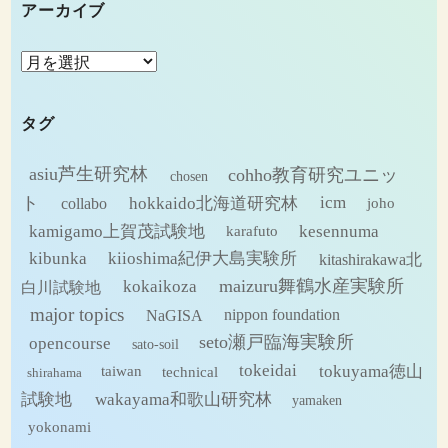
アーカイブ
ア
ー
カ
タグ
イ
ブ
asiu芦生研究林
cohho教育研究ユニッ
chosen
ト
hokkaido北海道研究林
icm
collabo
joho
kamigamo上賀茂試験地
kesennuma
karafuto
kibunka
kiioshima紀伊大島実験所
kitashirakawa北
maizuru舞鶴水産実験所
kokaikoza
白川試験地
major topics
NaGISA
nippon foundation
seto瀬戸臨海実験所
opencourse
sato-soil
tokeidai
tokuyama徳山
technical
taiwan
shirahama
試験地
wakayama和歌山研究林
yamaken
yokonami