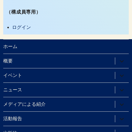
（構成員専用）
ログイン
ホーム
サ
概要
ブ
メ
ニ
サ
イベント
ュ
ブ
ー
メ
を
ニ
サ
ニュース
展
ュ
ブ
開
ー
メ
を
ニ
サ
メディアによる紹介
展
ュ
ブ
開
ー
メ
を
ニ
サ
活動報告
展
ュ
ブ
開
ー
メ
を
ニ
サ