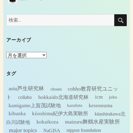
検
検
索
索:
アーカイブ
ア
ー
カ
タグ
イ
ブ
asiu芦生研究林
cohho教育研究ユニッ
chosen
ト
hokkaido北海道研究林
icm
collabo
joho
kamigamo上賀茂試験地
kesennuma
karafuto
kibunka
kiioshima紀伊大島実験所
kitashirakawa北
maizuru舞鶴水産実験所
kokaikoza
白川試験地
major topics
NaGISA
nippon foundation