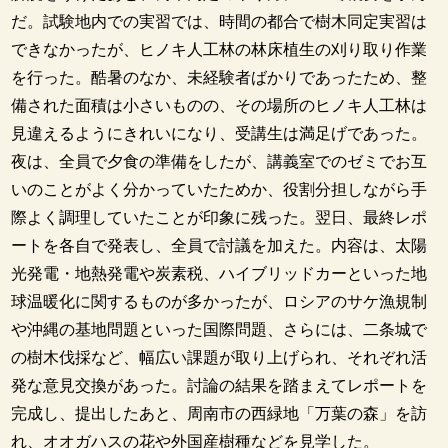
だ。試験地内での実習では、時間の都合で樹木同定実習は
できなかったが、ヒノキ人工林の林床植生の刈り取り作業
を行った。酷暑のなか、未経験者ばかりであったため、整
備された面積は小さいものの、その場所のヒノキ人工林は
見違えるようにきれいになり、受講生は満足げであった。
夜は、全員で夕食の準備をしたが、講義室でのゼミでお互
いのことがよく分かっていたためか、役割分担しながら手
際よく調理していたことが印象に残った。翌日、最終レポ
ートを各自で発表し、全員で討議を加えた。内容は、太陽
光発電・地熱発電や炭素税、ハイブリッドカーといった地
球温暖化に関するものが多かったが、ロシアのサケ漁規制
や沖縄の基地問題といった国際問題、さらには、二条城で
の樹木伐採など、幅広い課題が取り上げられ、それぞれ活
発な意見交換があった。討論の結果を踏まえてレポートを
完成し、提出したあと、周南市の西緑地「万葉の森」を訪
れ、オオガハスの花や外国産樹種などを見学した。