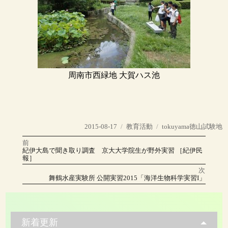
周南市西緑地 大賀ハス池
投
カ
タ
2015-08-17
教育活動
tokuyama徳山試験地
稿
テ
グ
前
投
日:
ゴ
前
紀伊大島で聞き取り調査 京大大学院生が野外実習 ［紀伊民
の
リ
報］
稿
投
稿:
ー
次
ナ
次
舞鶴水産実験所 公開実習2015「海洋生物科学実習I」
の
投
ビ
稿:
ゲ
新着更新