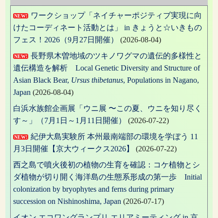
ー
ワークショップ「ネイチャーポジティブ実現に向
シ
NEW!
けたコーディネート活動とは」 in きょうと☆いきもの
ョ
フェス！2026（9月27日開催）
(2026-08-04)
ン
長野県木曽地域のツキノワグマの遺伝的多様性と
NEW!
遺伝構造を解析 Local Genetic Diversity and Structure of
Asian Black Bear,
Ursus thibetanus
, Populations in Nagano,
Japan
(2026-08-04)
白浜水族館企画展「ウニ展 〜この夏、ウニを知り尽く
す～」（7月1日～1月11日開催）
(2026-07-22)
紀伊大島実験所 本州最南端部の環境を学ぼう 11
NEW!
月3日開催【京大ウィークス2026】
(2026-07-22)
西之島で噴火後初の植物の生育を確認：コケ植物とシ
ダ植物が切り開く海洋島の生態系形成の第一歩 Initial
colonization by bryophytes and ferns during primary
succession on Nishinoshima, Japan
(2026-07-17)
イオン エコワングランプリ エリアミーティング in 京