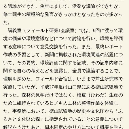
る議論ができた。例年にまして、活発な議論ができたが、
修士院生の積極的な発言がきっかけとなったものが多かっ
た。
講義室（フィールド研第1会議室）では、6回に渡って環
境の価値や環境意識などについて討論を行い、環境を評価
する意味について意見交換を行った。また、最終レポート
作成の予習として、新聞に掲載された環境関連の話題につ
いて、その要約、環境評価に関する記載、その記事内容に
関する自らの考えなどを披露し、全員で議論することで、
理解を深めた。フィールド合宿は、いままで芦生研究林で
実施していたが、平成27年度は山口県にある徳山試験地で
行った。森林の見学だけではなく、檜皮（ひわだ）生産の
ために維持されているヒノキ人工林の整備作業を体験し
た。事務所において、徳山試験地の歴史や文化庁から「ふ
るさと文化財の森」に指定されていることの意義について
解説をうけたあと、樹木同定のやり方について概要を学ん