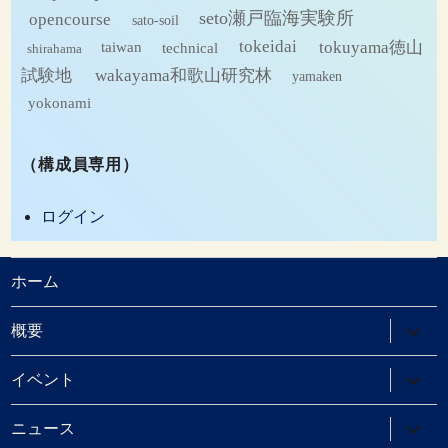
seto瀬戸臨海実験所
opencourse
sato-soil
tokeidai
tokuyama徳山
technical
taiwan
shirahama
試験地
wakayama和歌山研究林
yamaken
yokonami
（構成員専用）
ログイン
ホーム
サ
概要
ブ
メ
ニ
サ
イベント
ュ
ブ
ー
メ
を
ニ
サ
ニュース
展
ュ
ブ