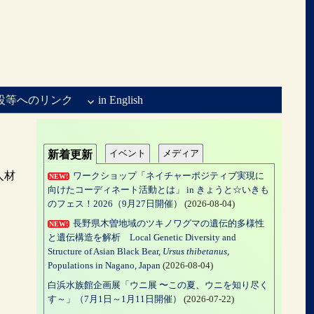
設等へのリンク
in English
イベント
メディア
新着更新
人材
ワークショップ「ネイチャーポジティブ実現に
NEW!
向けたコーディネート活動とは」 in きょうと☆いきも
のフェス！2026（9月27日開催）
(2026-08-04)
長野県木曽地域のツキノワグマの遺伝的多様性
NEW!
と遺伝構造を解析 Local Genetic Diversity and
Structure of Asian Black Bear,
Ursus thibetanus
,
Populations in Nagano, Japan
(2026-08-04)
白浜水族館企画展「ウニ展 〜この夏、ウニを知り尽く
す～」（7月1日～1月11日開催）
(2026-07-22)