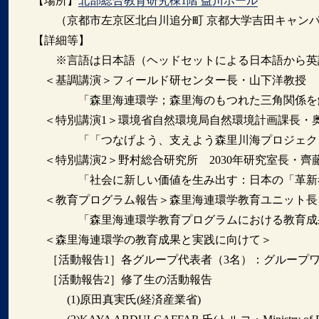
【場所】
北部総合教育研究棟1階 益川ホール
（京都市左京区北白川追分町 京都大学吉田キャンパ
【詳細等】
※言語は日本語（ヘッドセットによる日本語から英
＜基調講演＞フィールド研センター長・山下洋教授
「森里海連環学；森里海のもつれた三角関係を
＜特別講演1＞環境省自然環境局自然環境計画課長・
「「つなげよう、支えよう森里川海プロジェク
＜特別講演2＞野村総合研究所 2030年研究室長・齊
「社会に新しい価値を生み出す：日本の「革新者
＜教育プログラム報告＞森里海連環学教育ユニット長
「森里海連環学教育プログラムにおける教育成果
＜森里海連環学の教育成果と実践に向けて＞
［活動報告1］各グループ代表者（3名）：グループ
［活動報告2］修了生の活動報告
(1)原田真実氏(経済産業省)