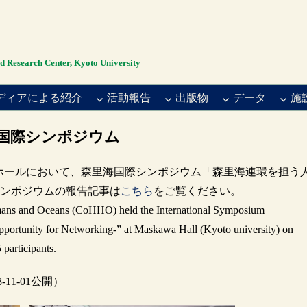
rch Center, Kyoto University
ディアによる紹介
活動報告
出版物
データ
施
m 森里海国際シンポジウム
 益川ホールにおいて、森里海国際シンポジウム「森里海連環を担う
シンポジウムの報告記事は
こちら
をご覧ください。
Humans and Oceans (CoHHO) held the International Symposium
ortunity for Networking-” at Maskawa Hall (Kyoto university) on
 participants.
11-01公開）