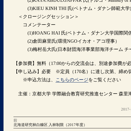
(2)KAYA ABDULGAFFAR 氏(トルコ・Ministry of Forest a
(3)KIEU KINH THI 氏(ベトナム・ダナン師範大学
＜クロージングセッション＞
コメンテーター
(1)HOANG HAI 氏(ベトナム・ダナン大学国際関
(2)倉田麻里氏(環境NGOイカオ・アコ理事）
(3)梅村岳大氏(日本財団海洋事業部海洋チーム チ
【参加費】無料（17:00からの交流会は、別途参加費が
【申し込み】必要 ※定員（170名）に達し次第、締め
※申込方法は、
こちらのページ
をご覧ください
主催：京都大学 学際融合教育研究推進センター 森里
投
2017-
稿
前
投
日:
前
北海道研究林白糠区 入林制限（2017年度）
の