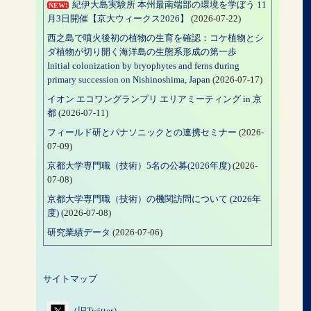
紀伊大島実験所 本州最南端部の環境を学ぼう 11
NEW!
月3日開催【京大ウィークス2026】
(2026-07-22)
西之島で噴火後初の植物の生育を確認：コケ植物とシ
ダ植物が切り開く海洋島の生態系形成の第一歩
Initial colonization by bryophytes and ferns during
primary succession on Nishinoshima, Japan
(2026-07-17)
イオン エコワングランプリ エリアミーティング in 京
都
(2026-07-11)
フィールド研とパナソニックとの連携セミナー
(2026-
07-09)
京都大学専門職（技術）5名の公募(2026年度)
(2026-
07-08)
京都大学専門職（技術）の機関訪問について (2026年
度)
(2026-07-08)
研究業績データ
(2026-07-06)
サイトマップ
（旧Twitter）