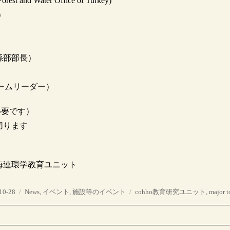
nd Water Office of Turkey)
)
係部部長）
ームリーダー）
必要です）
切ります
海連環学教育ユニット
カ
タ
10-28
News
,
イベント
,
施設等のイベント
cohho教育研究ユニット
,
major t
テ
グ
ゴ
リ