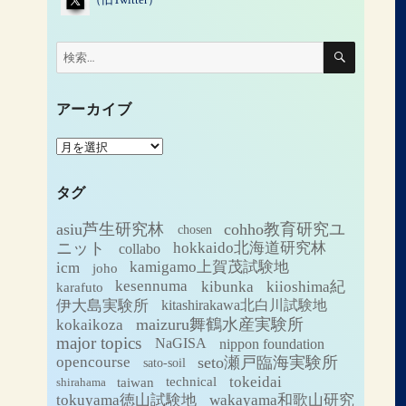
検
検
索
索:
アーカイブ
ア
ー
カ
タグ
イ
ブ
asiu芦生研究林
cohho教育研究ユ
chosen
ニット
hokkaido北海道研究林
collabo
icm
kamigamo上賀茂試験地
joho
kesennuma
kibunka
kiioshima紀
karafuto
伊大島実験所
kitashirakawa北白川試験地
maizuru舞鶴水産実験所
kokaikoza
major topics
NaGISA
nippon foundation
seto瀬戸臨海実験所
opencourse
sato-soil
tokeidai
technical
taiwan
shirahama
tokuyama徳山試験地
wakayama和歌山研究