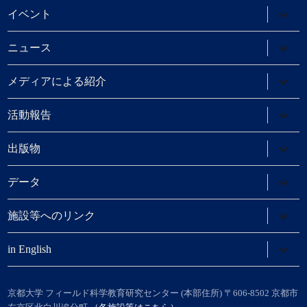
ニ
サ
イベント
ュ
ブ
ー
メ
を
ニ
サ
ニュース
展
ュ
ブ
開
ー
メ
を
ニ
サ
メディアによる紹介
展
ュ
ブ
開
ー
メ
を
ニ
サ
活動報告
展
ュ
ブ
開
ー
メ
を
ニ
サ
出版物
展
ュ
ブ
開
ー
メ
を
ニ
サ
データ
展
ュ
ブ
開
ー
メ
を
ニ
サ
施設等へのリンク
展
ュ
ブ
開
ー
メ
を
ニ
サ
in English
展
ュ
ブ
開
ー
メ
を
ニ
展
ュ
京都大学 フィールド科学教育研究センター (本部住所) 〒606-8502 京都市
開
ー