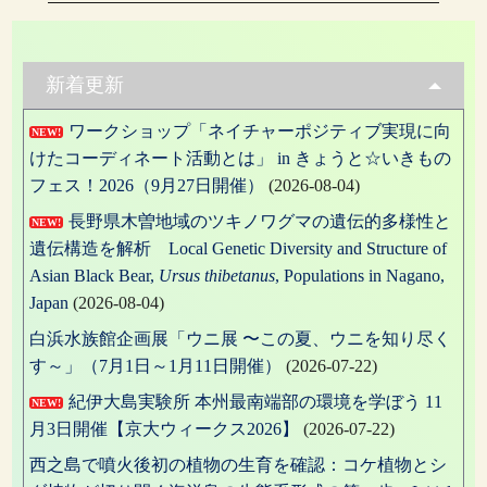
の
ナ
投
稿:
ビ
ゲ
新着更新
ー
ワークショップ「ネイチャーポジティブ実現に向
NEW!
シ
けたコーディネート活動とは」 in きょうと☆いきもの
ョ
フェス！2026（9月27日開催）
(2026-08-04)
ン
長野県木曽地域のツキノワグマの遺伝的多様性と
NEW!
遺伝構造を解析 Local Genetic Diversity and Structure of
Asian Black Bear,
Ursus thibetanus
, Populations in Nagano,
Japan
(2026-08-04)
白浜水族館企画展「ウニ展 〜この夏、ウニを知り尽く
す～」（7月1日～1月11日開催）
(2026-07-22)
紀伊大島実験所 本州最南端部の環境を学ぼう 11
NEW!
月3日開催【京大ウィークス2026】
(2026-07-22)
西之島で噴火後初の植物の生育を確認：コケ植物とシ