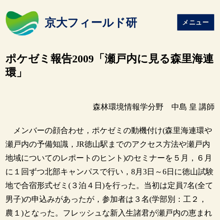
京大フィールド研
メニュー
ポケゼミ報告2009「瀬戸内に見る森里海連
環」
森林環境情報学分野 中島 皇 講師
メンバーの顔合わせ，ポケゼミの動機付け(森里海連環や
瀬戸内の予備知識，JR徳山駅までのアクセス方法や瀬戸内
地域についてのレポートのヒント)のセミナーを５月，６月
に１回ずつ北部キャンパスで行い，8月3日～6日に徳山試験
地で合宿形式ゼミ(３泊４日)を行った。当初は定員7名(全て
男子)の申込みがあったが，参加者は３名(学部別：工２，
農１)となった。フレッシュな新入生諸君が瀬戸内の恵まれ