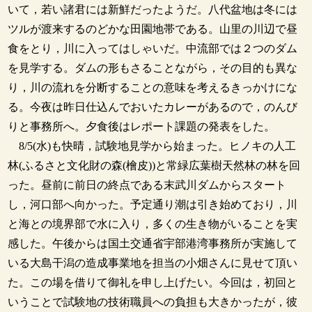
いて，若い諸君には新鮮だったようだ。八代盆地は冬には
ツルが渡来するのどかな田園地帯である。山里の川辺で昼
食をとり，川に入ってはしゃいだ。中流部では２つのダム
を見学する。ダムの形もさることながら，その目的も異な
り，川の流れを分断することの意味を考えるきっかけにな
る。今夜は昨日仕込んでおいたカレーがあるので，のんび
りと事務所へ。夕食後はレポート課題の発表をした。
8/5(水)も快晴，試験地見学から始まった。ヒノキの人工
林(ふるさと文化財の森(檜皮))と常緑広葉樹天然林の林を回
った。昼前に前日の終点である末武川ダムからスタート
し，河口部へ向かった。予定通り潮は引き始めており，川
と海との境界部で水に入り，多くの生き物がいることを実
感した。午後からは国土交通省宇部港湾事務所が実施して
いる大島干潟の造成事業地を担当の小畑さんに見せて頂い
た。この場を借りて御礼を申し上げたい。今回は，初回と
いうことで試験地の技術職員への負担も大きかったが，彼