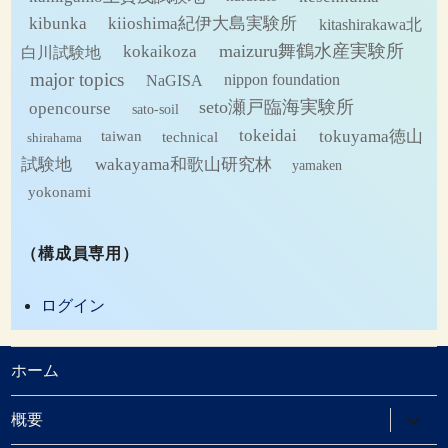
kibunka
kiioshima紀伊大島実験所
kitashirakawa北
maizuru舞鶴水産実験所
kokaikoza
白川試験地
major topics
NaGISA
nippon foundation
seto瀬戸臨海実験所
opencourse
sato-soil
tokeidai
tokuyama徳山
technical
taiwan
shirahama
試験地
wakayama和歌山研究林
yamaken
yokonami
（構成員専用）
ログイン
ホーム
サ
概要
ブ
メ