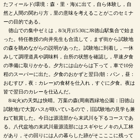
たフィールド(環境：森・里・海)に出て，自ら体験し，自
然と人間の関わり方，里の意味を考えることがこのセミナ
ーの目的である。
徳山での集中ゼミは，8/3(月)15:30にJR徳山駅集合で始ま
った。特任教授の向井先生も合流して，まず街から試験地
の森を眺めながらの説明があった。試験地に到着し，一休
みして調理道具や調味料，台所の状態を確認し，早速夕食
の準備に取りかかる。夕方には山からは下って，車で10分
程のスーパーに出た。夕食のおかずと翌日(朝：パン，昼：
おむすび，夜：カレー)の食材を仕入れ，すぐに夕食。夜は
皆で翌日のカレーを仕込んだ。
8/4(火)の天気は快晴。万葉の森(周南西緑地公園：旧徳山
試験地)で大賀ハスが咲いているので，旧試験地の見学も兼
ねて観賞した。今日は源流部から末武川を下るコースであ
る。八代盆地の末武川最源流部にはスギやヒノキの人工林
があり，その回りには人の暮らした跡がそこここに残って