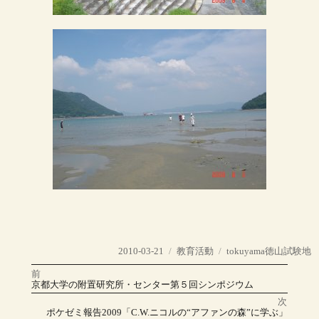
投
カ
タ
2010-03-21
教育活動
tokuyama徳山試験地
稿
テ
グ
前
投
日:
ゴ
前
京都大学の附置研究所・センター第５回シンポジウム
の
リ
稿
投
次
稿:
ー
次
ポケゼミ報告2009「C.W.ニコルの“アファンの森”に学ぶ」