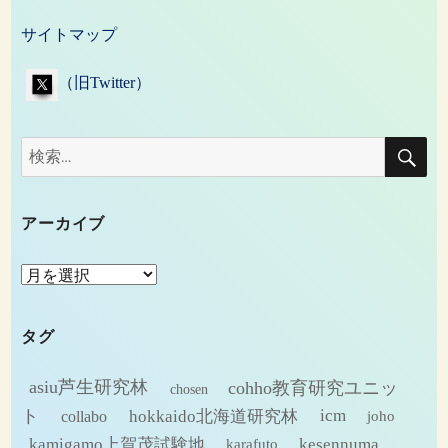
サイトマップ
（旧Twitter）
検
検
索
索:
アーカイブ
ア
ー
カ
タグ
イ
ブ
asiu芦生研究林
cohho教育研究ユニッ
chosen
ト
hokkaido北海道研究林
icm
collabo
joho
kamigamo上賀茂試験地
kesennuma
karafuto