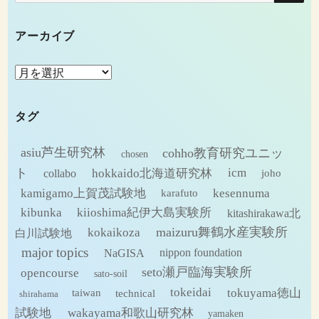
索:
アーカイブ
ア
ー
カ
タグ
イ
ブ
asiu芦生研究林
cohho教育研究ユニッ
chosen
ト
hokkaido北海道研究林
icm
collabo
joho
kamigamo上賀茂試験地
kesennuma
karafuto
kibunka
kiioshima紀伊大島実験所
kitashirakawa北
maizuru舞鶴水産実験所
kokaikoza
白川試験地
major topics
NaGISA
nippon foundation
seto瀬戸臨海実験所
opencourse
sato-soil
tokeidai
tokuyama徳山
technical
taiwan
shirahama
試験地
wakayama和歌山研究林
yamaken