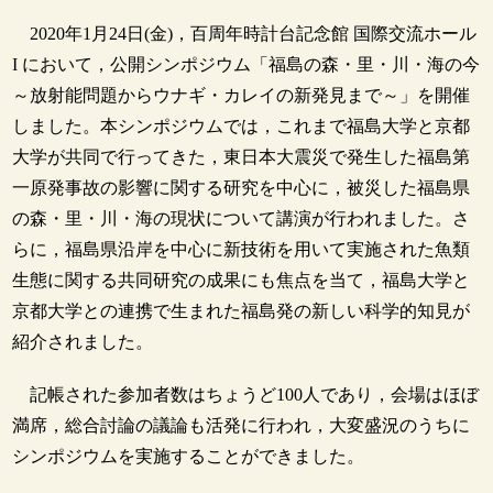
2020年1月24日(金)，百周年時計台記念館 国際交流ホール
I において，公開シンポジウム「福島の森・里・川・海の今
～放射能問題からウナギ・カレイの新発見まで～」を開催
しました。本シンポジウムでは，これまで福島大学と京都
大学が共同で行ってきた，東日本大震災で発生した福島第
一原発事故の影響に関する研究を中心に，被災した福島県
の森・里・川・海の現状について講演が行われました。さ
らに，福島県沿岸を中心に新技術を用いて実施された魚類
生態に関する共同研究の成果にも焦点を当て，福島大学と
京都大学との連携で生まれた福島発の新しい科学的知見が
紹介されました。
記帳された参加者数はちょうど100人であり，会場はほぼ
満席，総合討論の議論も活発に行われ，大変盛況のうちに
シンポジウムを実施することができました。