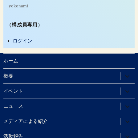
yokonami
（構成員専用）
ログイン
ホーム
サ
概要
ブ
メ
ニ
サ
イベント
ュ
ブ
ー
メ
を
ニ
サ
ニュース
展
ュ
ブ
開
ー
メ
を
ニ
サ
メディアによる紹介
展
ュ
ブ
開
ー
メ
を
ニ
サ
活動報告