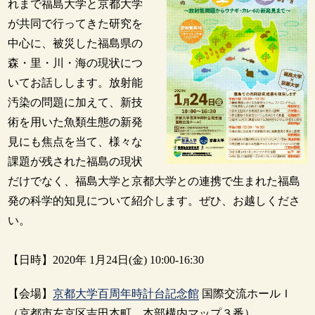
れまで福島大学と京都大学
が共同で行ってきた研究を
中心に、被災した福島県の
森・里・川・海の現状につ
いてお話しします。放射能
汚染の問題に加えて、新技
術を用いた魚類生態の新発
見にも焦点を当て、様々な
課題が残された福島の現状
だけでなく、福島大学と京都大学との連携で生まれた福島
発の科学的知見について紹介します。ぜひ、お越しくださ
い。
【日時】2020年 1月24日(金) 10:00-16:30
【会場】
京都大学百周年時計台記念館
国際交流ホールＩ
（京都市左京区吉田本町 本部構内マップ３番）