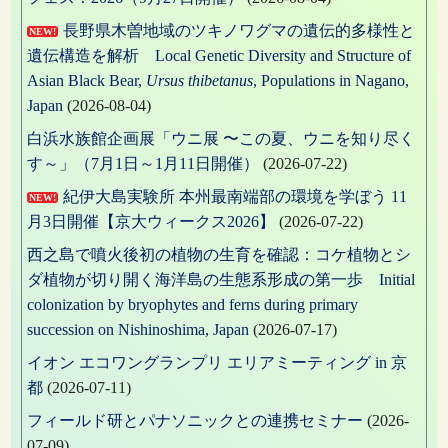
ン
長野県木曽地域のツキノワグマの遺伝的多様性と
NEW!
遺伝構造を解析 Local Genetic Diversity and Structure of
Asian Black Bear,
Ursus thibetanus
, Populations in Nagano,
Japan
(2026-08-04)
白浜水族館企画展「ウニ展 〜この夏、ウニを知り尽く
す～」（7月1日～1月11日開催）
(2026-07-22)
紀伊大島実験所 本州最南端部の環境を学ぼう 11
NEW!
月3日開催【京大ウィークス2026】
(2026-07-22)
西之島で噴火後初の植物の生育を確認：コケ植物とシ
ダ植物が切り開く海洋島の生態系形成の第一歩 Initial
colonization by bryophytes and ferns during primary
succession on Nishinoshima, Japan
(2026-07-17)
イオン エコワングランプリ エリアミーティング in 京
都
(2026-07-11)
フィールド研とパナソニックとの連携セミナー
(2026-
07-09)