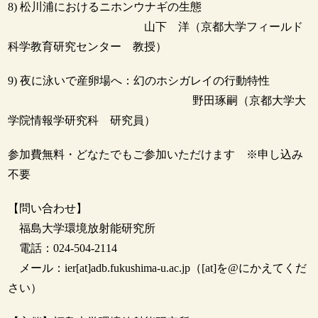
8) 松川浦におけるニホンウナギの生態
山下 洋（京都大学フィールド
科学教育研究センター 教授）
9) 夜に泳いで産卵場へ：幻のホシガレイの行動特性
野田琢嗣（京都大学大
学院情報学研究科 研究員）
参加費無料・どなたでもご参加いただけます ※申し込み
不要
【問い合わせ】
福島大学環境放射能研究所
電話：024-504-2114
メール：ier[at]adb.fukushima-u.ac.jp（[at]を@にかえてくだ
さい）