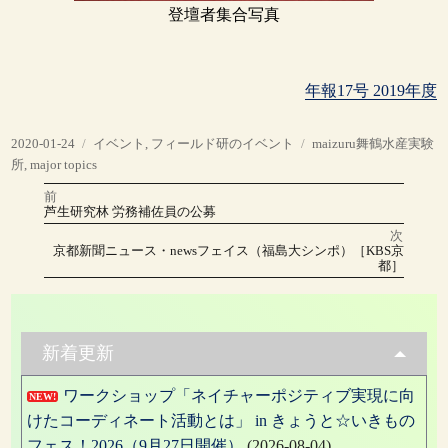
登壇者集合写真
年報17号 2019年度
投
カ
タ
2020-01-24
イベント
,
フィールド研のイベント
maizuru舞鶴水産実験
稿
テ
グ
所
,
major topics
日:
ゴ
前
投
リ
前
芦生研究林 労務補佐員の公募
の
ー
稿
投
次
稿:
次
京都新聞ニュース・newsフェイス（福島大シンポ）［KBS京
の
ナ
都］
投
稿:
ビ
ゲ
新着更新
ー
ワークショップ「ネイチャーポジティブ実現に向
シ
NEW!
けたコーディネート活動とは」 in きょうと☆いきもの
ョ
フェス！2026（9月27日開催）
(2026-08-04)