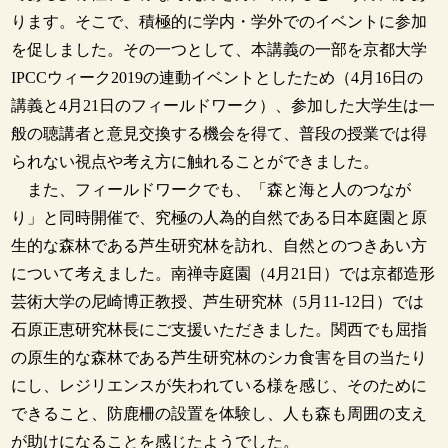
ります。そこで、積極的に学内・学外でのイベントに参加
を促しました。その一つとして、本講義の一部を京都大学
IPCCウィーク2019の連動イベントとしたため（4月16日の
講義と4月21日のフィールドワーク）、参加した大学生は一
般の聴講者と意見交換する機会を得て、普段の授業では得
られない視点や考え方に触れることができました。
また、フィールドワークでも、「森と海と人のつなが
り」と同時開催で、究極の人為的自然である日本庭園と原
生的な森林である芦生研究林を訪れ、自然とのつきあい方
について考えました。南禅寺庭園（4月21日）では京都造形
芸術大学の尼崎博正教授、芦生研究林（5月11-12日）では
石原正恵研究林長にご支援いただきました。関西でも屈指
の原生的な森林である芦生研究林のシカ食害を目の当たり
にし、レジリエンスが失われている様を感じ、そのために
できること、防鹿柵の設置を体験し、人も森も周囲の支え
が助けになることを感じたようでした。