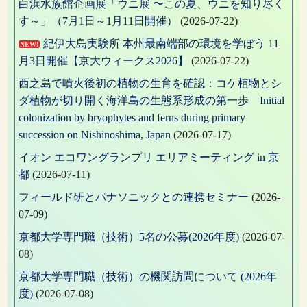
白浜水族館企画展「ウニ展 〜この夏、ウニを知り尽く
す～」（7月1日～1月11日開催）
(2026-07-22)
紀伊大島実験所 本州最南端部の環境を学ぼう 11
NEW!
月3日開催【京大ウィークス2026】
(2026-07-22)
西之島で噴火後初の植物の生育を確認：コケ植物とシ
ダ植物が切り開く海洋島の生態系形成の第一歩 Initial
colonization by bryophytes and ferns during primary
succession on Nishinoshima, Japan
(2026-07-17)
イオン エコワングランプリ エリアミーティング in 京
都
(2026-07-11)
フィールド研とパナソニックとの連携セミナー
(2026-
07-09)
京都大学専門職（技術）5名の公募(2026年度)
(2026-07-
08)
京都大学専門職（技術）の機関訪問について (2026年
度)
(2026-07-08)