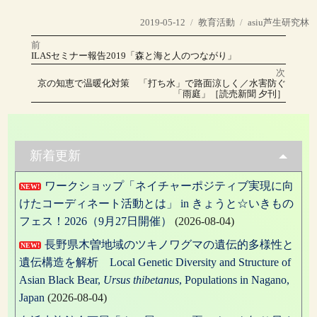
投
カ
タ
2019-05-12
教育活動
asiu芦生研究林
稿
テ
グ
前
投
日:
ゴ
前
ILASセミナー報告2019「森と海と人のつながり」
の
リ
稿
投
次
稿:
ー
次
京の知恵で温暖化対策 「打ち水」で路面涼しく／水害防ぐ
の
ナ
「雨庭」［読売新聞 夕刊］
投
稿:
ビ
ゲ
新着更新
ー
ワークショップ「ネイチャーポジティブ実現に向
シ
NEW!
けたコーディネート活動とは」 in きょうと☆いきもの
ョ
フェス！2026（9月27日開催）
(2026-08-04)
ン
長野県木曽地域のツキノワグマの遺伝的多様性と
NEW!
遺伝構造を解析 Local Genetic Diversity and Structure of
Asian Black Bear,
Ursus thibetanus
, Populations in Nagano,
Japan
(2026-08-04)