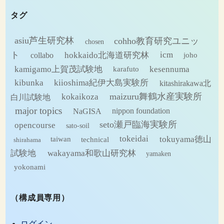
カ
タグ
イ
ブ
asiu芦生研究林
cohho教育研究ユニッ
chosen
ト
hokkaido北海道研究林
icm
collabo
joho
kamigamo上賀茂試験地
kesennuma
karafuto
kibunka
kiioshima紀伊大島実験所
kitashirakawa北
maizuru舞鶴水産実験所
kokaikoza
白川試験地
major topics
NaGISA
nippon foundation
seto瀬戸臨海実験所
opencourse
sato-soil
tokeidai
tokuyama徳山
technical
taiwan
shirahama
試験地
wakayama和歌山研究林
yamaken
yokonami
（構成員専用）
ログイン