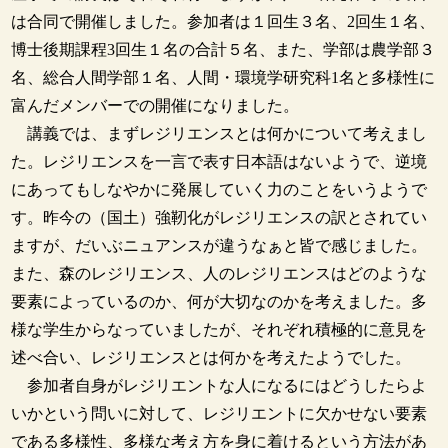
は合同で開催しました。参加者は１回生３名、2回生１名、
博士後期課程3回生１名の合計５名、また、学部は農学部３
名、総合人間学部１名、人間・環境学研究科1名と多様性に
富んだメンバーでの開催になりました。
講義では、まずレジリエンスとは何かについて考えまし
た。レジリエンスを一言で表す日本語はないようで、逆境
にあってもしなやかに発展していく力のことをいうようで
す。昨今の（国土）強靭化がレジリエンスの訳とされてい
ますが、だいぶニュアンスが違うなぁと皆で感じました。
また、森のレジリエンス、人のレジリエンスはどのような
要素によっているのか、何が大切なのかを考えました。多
様な学生からなっていましたが、それぞれ積極的に意見を
述べ合い、レジリエンスとは何かを考えたようでした。
参加者自身がレジリエントな人になるにはどうしたらよ
いかという問いに対して、レジリエントに欠かせない要素
である多様性、多様な考え方を身に着けるという方法があ