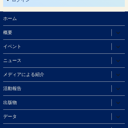
ホーム
サ
概要
ブ
メ
ニ
サ
イベント
ュ
ブ
ー
メ
を
ニ
サ
ニュース
展
ュ
ブ
開
ー
メ
を
ニ
サ
メディアによる紹介
展
ュ
ブ
開
ー
メ
を
ニ
サ
活動報告
展
ュ
ブ
開
ー
メ
を
ニ
サ
出版物
展
ュ
ブ
開
ー
メ
を
ニ
サ
データ
展
ュ
ブ
開
ー
メ