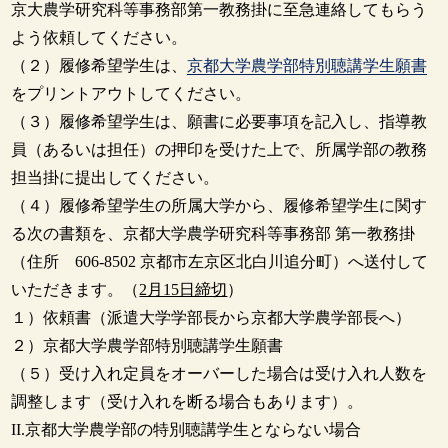
京大農学研究科等事務部第一教務掛に至急連絡してもらう
よう依頼してください。
（２）履修希望学生は、
京都大学農学部特別聴講学生願書
をプリントアウトしてください。
（３）履修希望学生は、願書に必要事項を記入し、指導教
員（あるいは担任）の押印を受けた上で、所属学部の教務
担当掛に提出してください。
（４）履修希望学生の所属大学から、履修希望学生に関す
る次の書類を、京都大学農学研究科等事務部 第一教務掛
（住所 606-8502 京都市左京区北白川追分町）へ送付して
いただきます。（
2月15日締切
）
１）依頼書（派遣大学学部長から京都大学農学部長へ）
２）京都大学農学部特別聴講学生願書
（５）受け入れ定員をオーバーした場合は受け入れ人数を
調整します（受け入れを断る場合もあります）。
II.京都大学農学部の特別聴講学生とならない場合