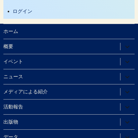
ログイン
ホーム
サ
概要
ブ
メ
ニ
サ
イベント
ュ
ブ
ー
メ
を
ニ
サ
ニュース
展
ュ
ブ
開
ー
メ
を
ニ
サ
メディアによる紹介
展
ュ
ブ
開
ー
メ
を
ニ
サ
活動報告
展
ュ
ブ
開
ー
メ
を
ニ
サ
出版物
展
ュ
ブ
開
ー
メ
を
ニ
サ
データ