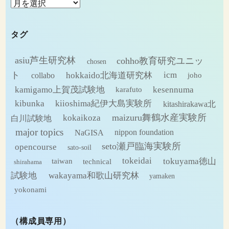
ア
ー
カ
タグ
イ
ブ
asiu芦生研究林
cohho教育研究ユニッ
chosen
ト
hokkaido北海道研究林
icm
collabo
joho
kamigamo上賀茂試験地
kesennuma
karafuto
kibunka
kiioshima紀伊大島実験所
kitashirakawa北
maizuru舞鶴水産実験所
kokaikoza
白川試験地
major topics
NaGISA
nippon foundation
seto瀬戸臨海実験所
opencourse
sato-soil
tokeidai
tokuyama徳山
technical
taiwan
shirahama
試験地
wakayama和歌山研究林
yamaken
yokonami
（構成員専用）