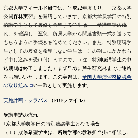
京都大学フィールド研では、平成22年度より、「京都大学
公開森林実習」を開講しています。
京都大学農学部の特別
聴講学生として履修を希望する学生は、「受講申請の流
れ」を確認し、至急、所属大学から関連書類一式を送って
もらうように手続きを進めてください。また、特別聴講学
生としての履修を希望しない学生は、この期日にかかわら
ず申し込みを受け付けますので、
（注：特別聴講学生の申
込期間は終了しました）まず早めに芦生研究林までご連絡
をお願いいたします。この実習は、
全国大学演習林協議会
の取り組み
の一環として実施します。
実施計画・シラバス
（PDFファイル）
受講申請の流れ
I.京都大学農学部の特別聴講学生となる場合
（１）履修希望学生は、所属学部の教務担当掛に相談し、