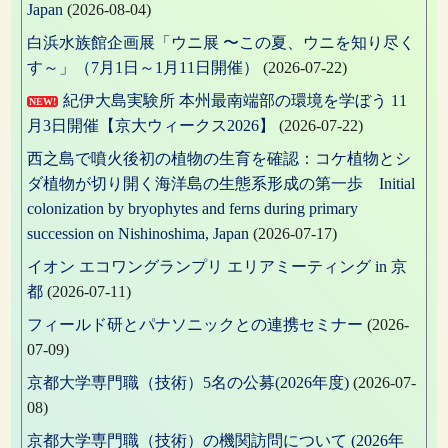
Japan
(2026-08-04)
白浜水族館企画展「ウニ展 〜この夏、ウニを知り尽く
す～」（7月1日～1月11日開催）
(2026-07-22)
紀伊大島実験所 本州最南端部の環境を学ぼう 11
NEW!
月3日開催【京大ウィークス2026】
(2026-07-22)
西之島で噴火後初の植物の生育を確認：コケ植物とシ
ダ植物が切り開く海洋島の生態系形成の第一歩 Initial
colonization by bryophytes and ferns during primary
succession on Nishinoshima, Japan
(2026-07-17)
イオン エコワングランプリ エリアミーティング in 京
都
(2026-07-11)
フィールド研とパナソニックとの連携セミナー
(2026-
07-09)
京都大学専門職（技術）5名の公募(2026年度)
(2026-07-
08)
京都大学専門職（技術）の機関訪問について (2026年