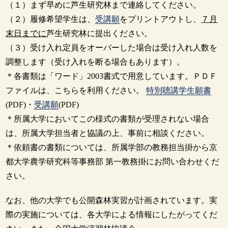
（１）まず早めに芦生研究林まで連絡してください。
（２）履修希望学生は、
受講願
をプリントアウトし、
７月
末日までに
芦生研究林に提出ください。
（３）受け入れ定員をオーバーした場合は受け入れ人数を
調整します（受け入れを断る場合もあります）。
＊各書類は「ワード」2003書式で用意しています。ＰＤＦ
ファイルは、こちらを利用ください。
特別聴講学生願書
(PDF)・
受講願
(PDF)
＊所属大学においてこの様式の書類が受理されない場合
は、所属大学担当者と協議の上、事前に相談ください。
＊依頼書の書類については、所属学部の教務担当掛から京
都大学農学研究科等事務部 第一教務掛にお問い合わせくだ
さい。
なお、他の大学でも公開森林実習が計画されています。実
際の実施については、各大学による情報にしたがってくだ