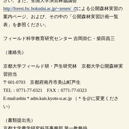
さい。また、全国大学演習林協議会
http://forest.fsc.hokudai.ac.jp/~zenen/
による公開森林実習の
案内ページ、および、その中の「公開森林実習計画一覧
表」を参照ください。
フィールド科学教育研究センター 吉岡崇仁・柴田昌三
（連絡先）
京都大学フィールド研・芦生研究林 京都大学公開森林実
習担当
〒601-0703 京都府南丹市美山町芦生
TEL：0771-77-0321 FAX：0771-77-0323
E-mail:ashiu＊adm.kais.kyoto-u.ac.jp （＊を@に変更くださ
い）
（書類提出先）
京都大学農学研究科等事務部 第一教務掛