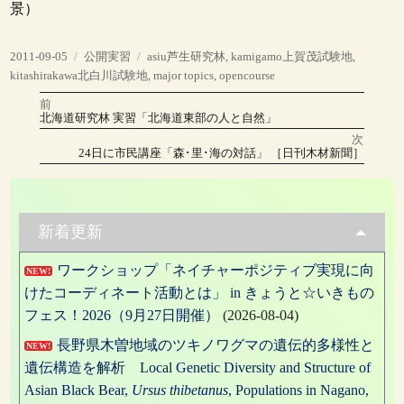
景）
投
カ
タ
2011-09-05
公開実習
asiu芦生研究林
,
kamigamo上賀茂試験地
,
稿
テ
グ
kitashirakawa北白川試験地
,
major topics
,
opencourse
日:
ゴ
前
投
リ
前
北海道研究林 実習「北海道東部の人と自然」
の
ー
稿
投
次
稿:
次
24日に市民講座「森･里･海の対話」 ［日刊木材新聞］
の
ナ
投
稿:
ビ
ゲ
新着更新
ー
ワークショップ「ネイチャーポジティブ実現に向
NEW!
シ
けたコーディネート活動とは」 in きょうと☆いきもの
ョ
フェス！2026（9月27日開催）
(2026-08-04)
ン
長野県木曽地域のツキノワグマの遺伝的多様性と
NEW!
遺伝構造を解析 Local Genetic Diversity and Structure of
Asian Black Bear,
Ursus thibetanus
, Populations in Nagano,