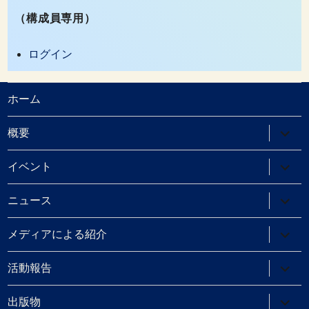
（構成員専用）
ログイン
ホーム
サ
概要
ブ
メ
ニ
サ
イベント
ュ
ブ
ー
メ
を
ニ
サ
ニュース
展
ュ
ブ
開
ー
メ
を
ニ
サ
メディアによる紹介
展
ュ
ブ
開
ー
メ
を
ニ
サ
活動報告
展
ュ
ブ
開
ー
メ
を
ニ
サ
出版物
展
ュ