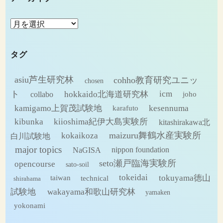
ア
ー
カ
タグ
イ
ブ
asiu芦生研究林
cohho教育研究ユニッ
chosen
ト
hokkaido北海道研究林
icm
collabo
joho
kamigamo上賀茂試験地
kesennuma
karafuto
kibunka
kiioshima紀伊大島実験所
kitashirakawa北
maizuru舞鶴水産実験所
kokaikoza
白川試験地
major topics
NaGISA
nippon foundation
seto瀬戸臨海実験所
opencourse
sato-soil
tokeidai
tokuyama徳山
technical
taiwan
shirahama
試験地
wakayama和歌山研究林
yamaken
yokonami