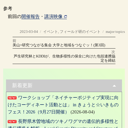
参考
前回の
開催報告
・
講演映像
投
カ
タ
2023-03-04
イベント
,
フィールド研のイベント
major topics
稿
テ
グ
前
投
日:
ゴ
前
美山×研究つながる集会 大学と地域をつなぐッ！(第3回)
の
リ
稿
投
次
稿:
ー
次
芦生研究林とKDDIが、生物多様性の保全に向けた包括連携協
の
ナ
定を締結
投
稿:
ビ
ゲ
新着更新
ー
ワークショップ「ネイチャーポジティブ実現に向
シ
NEW!
けたコーディネート活動とは」 in きょうと☆いきもの
ョ
フェス！2026（9月27日開催）
(2026-08-04)
ン
長野県木曽地域のツキノワグマの遺伝的多様性と
NEW!