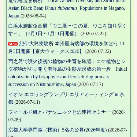
遺伝構造を解析 Local Genetic Diversity and Structure of
Asian Black Bear,
Ursus thibetanus
, Populations in Nagano,
Japan
(2026-08-04)
白浜水族館企画展「ウニ展 〜この夏、ウニを知り尽く
す～」（7月1日～1月11日開催）
(2026-07-22)
紀伊大島実験所 本州最南端部の環境を学ぼう 11
NEW!
月3日開催【京大ウィークス2026】
(2026-07-22)
西之島で噴火後初の植物の生育を確認：コケ植物とシ
ダ植物が切り開く海洋島の生態系形成の第一歩 Initial
colonization by bryophytes and ferns during primary
succession on Nishinoshima, Japan
(2026-07-17)
イオン エコワングランプリ エリアミーティング in 京
都
(2026-07-11)
フィールド研とパナソニックとの連携セミナー
(2026-
07-09)
京都大学専門職（技術）5名の公募(2026年度)
(2026-07-