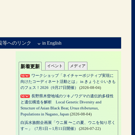
設等へのリンク
in English
イベント
メディア
新着更新
ワークショップ「ネイチャーポジティブ実現に
NEW!
向けたコーディネート活動とは」 in きょうと☆いきも
のフェス！2026（9月27日開催）
(2026-08-04)
長野県木曽地域のツキノワグマの遺伝的多様性
NEW!
と遺伝構造を解析 Local Genetic Diversity and
Structure of Asian Black Bear,
Ursus thibetanus
,
Populations in Nagano, Japan
(2026-08-04)
白浜水族館企画展「ウニ展 〜この夏、ウニを知り尽く
す～」（7月1日～1月11日開催）
(2026-07-22)