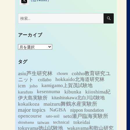
検
検
索
索:
アーカイブ
ア
ー
カ
タグ
イ
ブ
asiu芦生研究林
cohho教育研究ユ
chosen
ニット
hokkaido北海道研究林
collabo
icm
kamigamo上賀茂試験地
joho
kesennuma
kibunka
kiioshima紀
karafuto
伊大島実験所
kitashirakawa北白川試験地
maizuru舞鶴水産実験所
kokaikoza
major topics
NaGISA
nippon foundation
seto瀬戸臨海実験所
opencourse
sato-soil
tokeidai
technical
taiwan
shirahama
tokuyama徳山試験地
wakayama和歌山研究