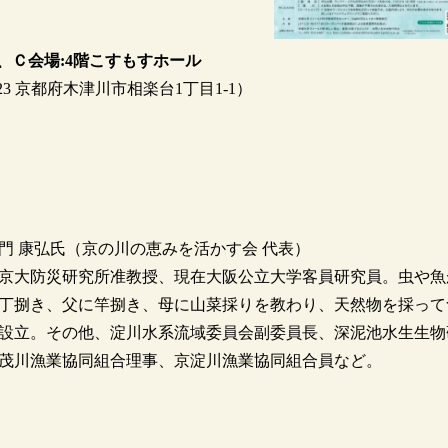
、Ｃ会場:4階こすもすホール
 京都府木津川市相楽台1丁目1-1）
竹門 康弘氏（京の川の恵みを活かす会 代表）
元京大防災研究所准教授、現在大阪公立大学客員研究員。虫や魚
丁捌き、父に竿捌き、母に山菜採りを教わり、天然物を採って
を設立。その他、淀川水系流域委員会副委員長、深泥池水生生物
茂川漁業協同組合理事、京淀川漁業協同組合員など。