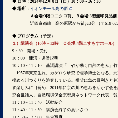
◆ 日時：2024年12月 8日（日）10：00～16：30
◆ 場所：
イオンモール高の原
Ａ会場:3階ユニクロ前、Ｂ会場:3階無印良品前
近鉄京都線 高の原駅から徒歩3分 （〒619-0223
◆ プログラム
（予定）
１）講演会（10時～12時 Ｃ会場:4階こすもすホール）
9：30 開場・受付
10：00 開演・趣旨説明
10：10～11：10 基調講演「土砂が動く自然の恵み」
1957年東京生れ。カゲロウ研究で理学博士となる。
棲める川づくりを追究している。祖父に魚の目利きと包
す楽しみに目覚め、2011年に京の川の恵みを活かす会
究会世話人、自然環境保全京都府ネットワーク代表、賀
11：10～11：40 活動紹介
11：40～11：50 講演会終了のあいさつ
11：50～12：00 集合写真