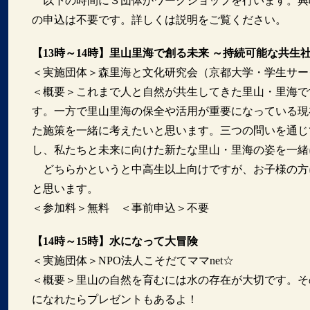
以下の時間に３団体がワークショップを行います。興
の申込は不要です。詳しくは説明をご覧ください。
【13時～14時】里山里海で創る未来 ～持続可能な共生
＜実施団体＞森里海と文化研究会（京都大学・学生サー
＜概要＞これまで人と自然が共生してきた里山・里海で
す。一方で里山里海の保全や活用が重要になっている現
た施策を一緒に考えたいと思います。三つの問いを通じ
し、私たちと未来に向けた新たな里山・里海の姿を一緒
どちらかというと中高生以上向けですが、お子様の方
と思います。
＜参加料＞無料 ＜事前申込＞不要
【14時～15時】水になって大冒険
＜実施団体＞NPO法人こそだてママnet☆
＜概要＞里山の自然を育むには水の存在が大切です。そ
になれたらプレゼントもあるよ！