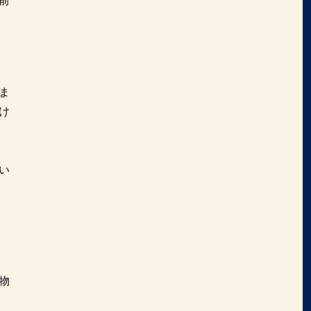
前
ま
け
い
物