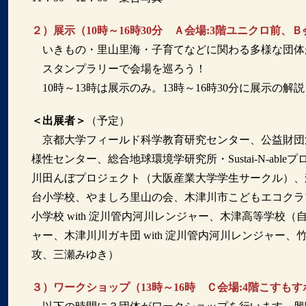
２）展示（10時～16時30分 Ａ会場:3階ユニクロ前、Ｂ
いきもの・里山里海・子育てなどに関わる多様な団体
スタンプラリーで会場を巡ろう！
10時～13時は展示のみ。13時～16時30分に展示の解
＜出展者＞
（予定）
京都大学フィールド科学教育研究センター、公益財団
様性センター、総合地球環境学研究所・Sustai-N-a
川田んぼプロジェクト（大阪産業大学学生サークル）、
台小学校、やましろ里山の会、木津川市こどもエコクラブ
小学校 with 淀川管内河川レンジャー、木津高等学校（
ャー、木津川川ガキ団 with 淀川管内河川レンジャ
攻、三瀬みゆき）
３）ワークショップ（13時～16時 Ｃ会場:4階こすも