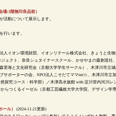
会場:3階無印良品前）
が活動について展示します。
説を行います。
法人イオン環境財団、イオンリテール株式会社、きょうと生物
bleプロジェクト、奈良シュタイナースクール、かせやまの森創造社
森里海と文化研究会（京都大学学生サークル）、木津川市立城
サポーターの会、NPO法人こそだてママnet☆、木津川市立
自然探究コース・科学部）／木津高水族館 with 淀川管内河川レ
ー、竹からつくるイーゼル（京都工芸繊維大学大学院、デザイン学
すホール）
(2024-11-21更新)