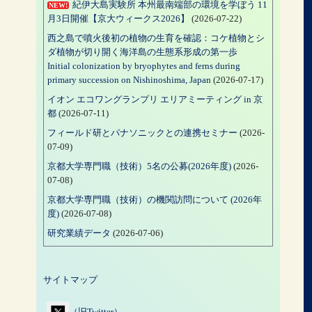
紀伊大島実験所 本州最南端部の環境を学ぼう 11
NEW!
月3日開催【京大ウィークス2026】
(2026-07-22)
西之島で噴火後初の植物の生育を確認：コケ植物とシ
ダ植物が切り開く海洋島の生態系形成の第一歩
Initial colonization by bryophytes and ferns during
primary succession on Nishinoshima, Japan
(2026-07-17)
イオン エコワングランプリ エリアミーティング in 京
都
(2026-07-11)
フィールド研とパナソニックとの連携セミナー
(2026-
07-09)
京都大学専門職（技術）5名の公募(2026年度)
(2026-
07-08)
京都大学専門職（技術）の機関訪問について (2026年
度)
(2026-07-08)
研究業績データ
(2026-07-06)
サイトマップ
（旧Twitter）