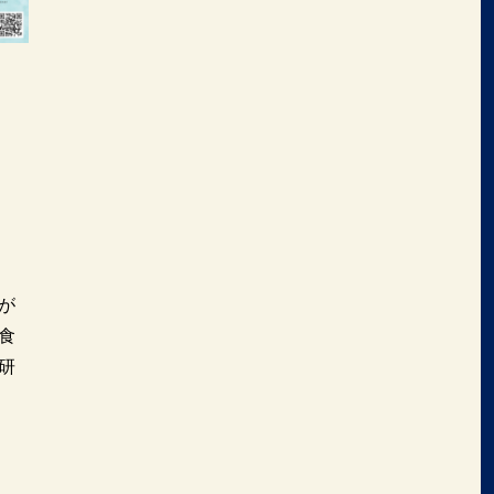
が
食
研