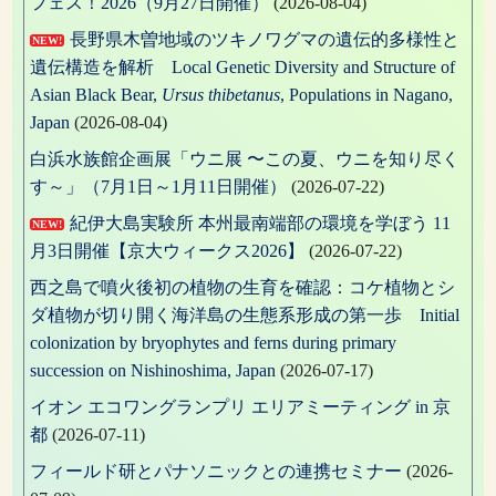
ョ
フェス！2026（9月27日開催）
(2026-08-04)
ン
長野県木曽地域のツキノワグマの遺伝的多様性と
NEW!
遺伝構造を解析 Local Genetic Diversity and Structure of
Asian Black Bear,
Ursus thibetanus
, Populations in Nagano,
Japan
(2026-08-04)
白浜水族館企画展「ウニ展 〜この夏、ウニを知り尽く
す～」（7月1日～1月11日開催）
(2026-07-22)
紀伊大島実験所 本州最南端部の環境を学ぼう 11
NEW!
月3日開催【京大ウィークス2026】
(2026-07-22)
西之島で噴火後初の植物の生育を確認：コケ植物とシ
ダ植物が切り開く海洋島の生態系形成の第一歩 Initial
colonization by bryophytes and ferns during primary
succession on Nishinoshima, Japan
(2026-07-17)
イオン エコワングランプリ エリアミーティング in 京
都
(2026-07-11)
フィールド研とパナソニックとの連携セミナー
(2026-