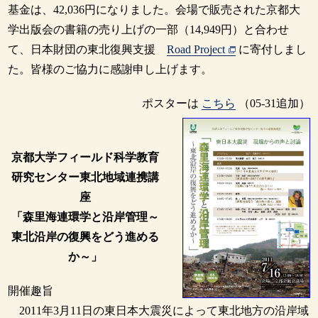
基金は、42,036円になりました。会場で販売された京都大
学出版会の書籍の売り上げの一部（14,949円）と合わせ
て、日本財団の東北復興支援
Road Project
に寄付しまし
た。皆様のご協力に感謝申し上げます。
ポスターは
こちら
（05-31追加）
京都大学フィールド科学教育
研究センター東北地域連携講
座
「森里海連環学と沿岸管理～
東北沿岸の復興をどう進める
か～」
開催趣旨
2011年3月11日の東日本大震災によって東北地方の沿岸域