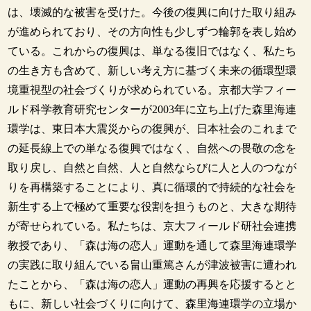
は、壊滅的な被害を受けた。今後の復興に向けた取り組み
が進められており、その方向性も少しずつ輪郭を表し始め
ている。これからの復興は、単なる復旧ではなく、私たち
の生き方も含めて、新しい考え方に基づく未来の循環型環
境重視型の社会づくりが求められている。京都大学フィー
ルド科学教育研究センターが2003年に立ち上げた森里海連
環学は、東日本大震災からの復興が、日本社会のこれまで
の延長線上での単なる復興ではなく、自然への畏敬の念を
取り戻し、自然と自然、人と自然ならびに人と人のつなが
りを再構築することにより、真に循環的で持続的な社会を
新生する上で極めて重要な役割を担うものと、大きな期待
が寄せられている。私たちは、京大フィールド研社会連携
教授であり、「森は海の恋人」運動を通して森里海連環学
の実践に取り組んでいる畠山重篤さんが津波被害に遭われ
たことから、「森は海の恋人」運動の再興を応援するとと
もに、新しい社会づくりに向けて、森里海連環学の立場か