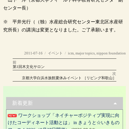
センター長）
※ 平井光行（（独）水産総合研究センター東北区水産研
究所長）の講演は変更となりました。ご了承願います。
投
カ
タ
2011-07-16
イベント
icm
,
major topics
,
nippon foundation
稿
テ
グ
前
投
日:
ゴ
前
第1回木文化サロン
の
リ
稿
投
次
稿:
ー
次
京都大学白浜水族館夏休みイベント ［リビング和歌山］
の
ナ
投
稿:
ビ
ゲ
新着更新
ー
ワークショップ「ネイチャーポジティブ実現に向
NEW!
シ
けたコーディネート活動とは」 in きょうと☆いきもの