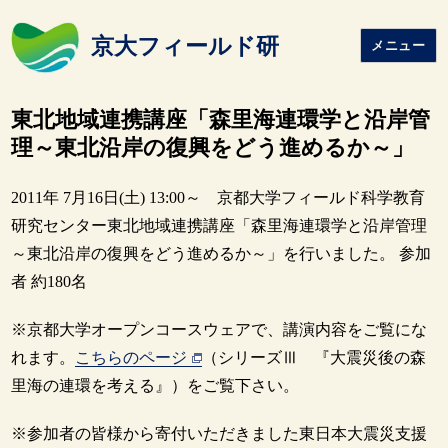
京大フィールド研
メニュー
東北地域連携講座「森里海連環学と沿岸管
理～東北沿岸の復興をどう進めるか～」
2011年 7月16日(土) 13:00～ 京都大学フィールド科学教育
研究センター東北地域連携講座「森里海連環学と沿岸管理
～東北沿岸の復興をどう進めるか～」を行いました。 参加
者 約180名
※京都大学オープンコースウェアで、講演内容をご覧にな
れます。
こちらのページ
（シリーズⅢ 『大震災後の森
里海の連環を考える』）をご覧下さい。
※参加者の皆様から寄付いただきました東日本大震災支援