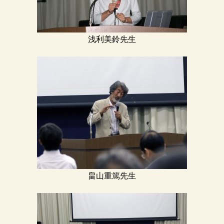
浅利美鈴先生
畠山重篤先生