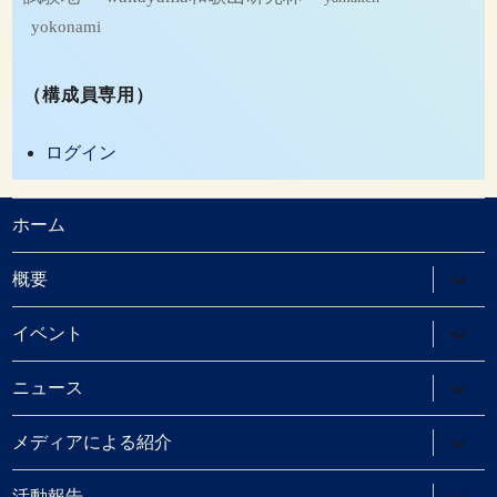
yokonami
（構成員専用）
ログイン
ホーム
サ
概要
ブ
メ
ニ
サ
イベント
ュ
ブ
ー
メ
を
ニ
サ
ニュース
展
ュ
ブ
開
ー
メ
を
ニ
サ
メディアによる紹介
展
ュ
ブ
開
ー
メ
を
ニ
サ
活動報告