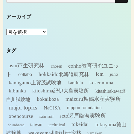
索:
アーカイブ
ア
ー
カ
タグ
イ
ブ
asiu芦生研究林
cohho教育研究ユニッ
chosen
ト
hokkaido北海道研究林
icm
collabo
joho
kamigamo上賀茂試験地
kesennuma
karafuto
kibunka
kiioshima紀伊大島実験所
kitashirakawa北
maizuru舞鶴水産実験所
kokaikoza
白川試験地
major topics
NaGISA
nippon foundation
seto瀬戸臨海実験所
opencourse
sato-soil
tokeidai
tokuyama徳山
technical
taiwan
shirahama
試験地
wakayama和歌山研究林
yamaken