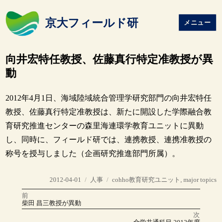
京大フィールド研
メニュー
向井宏特任教授、佐藤真行特定准教授が異
動
2012年4月1日、海域陸域統合管理学研究部門の向井宏特任
教授、佐藤真行特定准教授は、新たに開設した学際融合教
育研究推進センターの森里海連環学教育ユニットに異動
し、同時に、フィールド研では、連携教授、連携准教授の
称号を授与しました（企画研究推進部門所属）。
投
カ
タ
2012-04-01
人事
cohho教育研究ユニット
,
major topics
稿
テ
グ
前
投
日:
ゴ
前
柴田 昌三教授が異動
の
リ
稿
投
次
稿:
ー
次