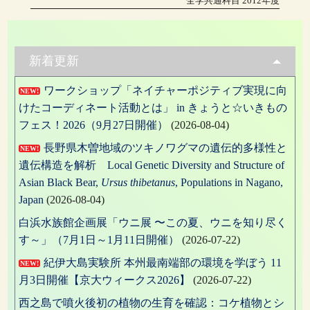
全学共通科目 2012年度
の
ナ
投
稿:
ビ
ゲ
新着更新
ー
ワークショップ「ネイチャーポジティブ実現に向
NEW!
シ
けたコーディネート活動とは」 in きょうと☆いきもの
ョ
フェス！2026（9月27日開催）
(2026-08-04)
ン
長野県木曽地域のツキノワグマの遺伝的多様性と
NEW!
遺伝構造を解析 Local Genetic Diversity and Structure of
Asian Black Bear,
Ursus thibetanus
, Populations in Nagano,
Japan
(2026-08-04)
白浜水族館企画展「ウニ展 〜この夏、ウニを知り尽く
す～」（7月1日～1月11日開催）
(2026-07-22)
紀伊大島実験所 本州最南端部の環境を学ぼう 11
NEW!
月3日開催【京大ウィークス2026】
(2026-07-22)
西之島で噴火後初の植物の生育を確認：コケ植物とシ