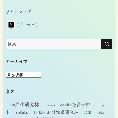
サイトマップ
（旧Twitter）
検
検
索
索:
アーカイブ
ア
ー
カ
タグ
イ
ブ
asiu芦生研究林
cohho教育研究ユニッ
chosen
ト
hokkaido北海道研究林
icm
collabo
joho