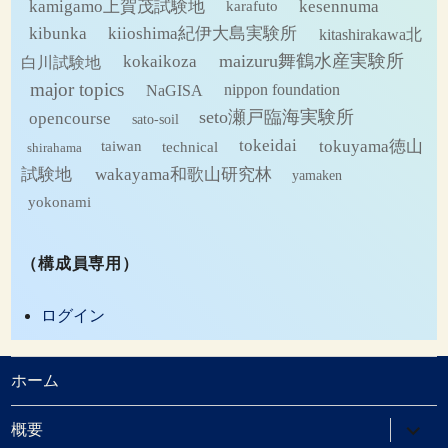
kamigamo上賀茂試験地
kesennuma
karafuto
kibunka
kiioshima紀伊大島実験所
kitashirakawa北
maizuru舞鶴水産実験所
kokaikoza
白川試験地
major topics
NaGISA
nippon foundation
seto瀬戸臨海実験所
opencourse
sato-soil
tokeidai
tokuyama徳山
technical
taiwan
shirahama
試験地
wakayama和歌山研究林
yamaken
yokonami
（構成員専用）
ログイン
ホーム
サ
概要
ブ