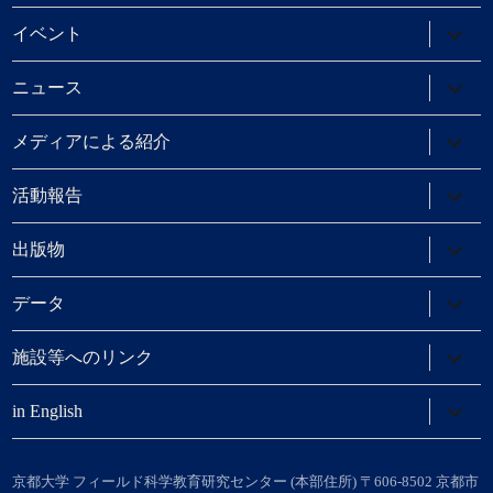
メ
ニ
サ
イベント
ュ
ブ
ー
メ
を
ニ
サ
ニュース
展
ュ
ブ
開
ー
メ
を
ニ
サ
メディアによる紹介
展
ュ
ブ
開
ー
メ
を
ニ
サ
活動報告
展
ュ
ブ
開
ー
メ
を
ニ
サ
出版物
展
ュ
ブ
開
ー
メ
を
ニ
サ
データ
展
ュ
ブ
開
ー
メ
を
ニ
サ
施設等へのリンク
展
ュ
ブ
開
ー
メ
を
ニ
サ
in English
展
ュ
ブ
開
ー
メ
を
ニ
展
ュ
京都大学 フィールド科学教育研究センター (本部住所) 〒606-8502 京都市
開