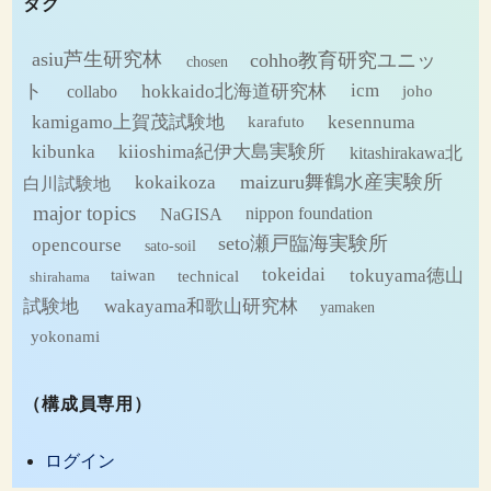
タグ
イ
ブ
asiu芦生研究林
cohho教育研究ユニッ
chosen
ト
hokkaido北海道研究林
icm
collabo
joho
kamigamo上賀茂試験地
kesennuma
karafuto
kibunka
kiioshima紀伊大島実験所
kitashirakawa北
maizuru舞鶴水産実験所
kokaikoza
白川試験地
major topics
NaGISA
nippon foundation
seto瀬戸臨海実験所
opencourse
sato-soil
tokeidai
tokuyama徳山
technical
taiwan
shirahama
試験地
wakayama和歌山研究林
yamaken
yokonami
（構成員専用）
ログイン