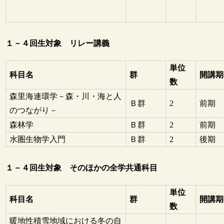
１－４回生対象 リレー講義
単位
科目名
群
開講期
数
森里海連環学－森・川・海と人
Ｂ群
2
前期
のつながり－
森林学
Ｂ群
2
前期
水圏生物学入門
Ｂ群
2
後期
１－４回生対象 そのほかの全学共通科目
単位
科目名
群
開講期
数
暖地性積雪地域における冬の自