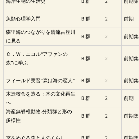
海岸生物の生活史
Ｂ群
2
前期集
魚類心理学入門
Ｂ群
2
前期
森里海のつながりを清流古座川
Ｂ群
2
前期集
に見る
Ｃ．Ｗ．ニコル“アファンの
Ｂ群
2
前期集
森”に学ぶ
フィールド実習“森は海の恋人”
Ｂ群
2
前期集
木造校舎を造る：木の文化再生
Ｂ群
2
前期
へ
海産無脊椎動物-分類群と形の
Ｂ群
2
前期集
多様性
京をめぐる森と人のくらし
Ｂ群
2
前期集