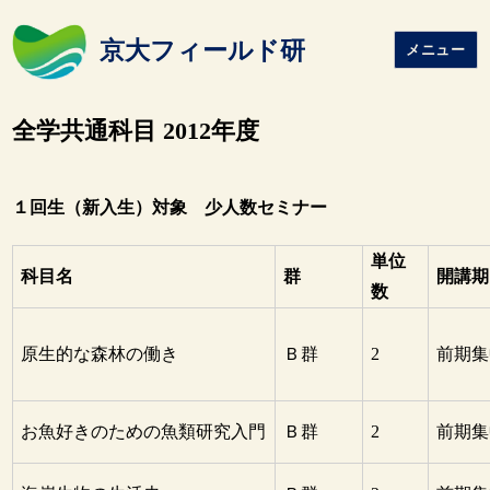
京大フィールド研
メニュー
全学共通科目 2012年度
１回生（新入生）対象 少人数セミナー
単位
科目名
群
開講期
数
原生的な森林の働き
Ｂ群
2
前期集
お魚好きのための魚類研究入門
Ｂ群
2
前期集