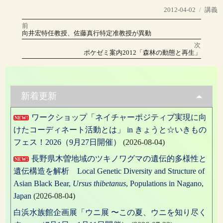
投
カ
2012-04-02
講義
稿
テ
前
投
日:
ゴ
前
向井宏特任教授、佐藤真行特定准教授が異動
の
リ
稿
投
次
稿:
ー
次
ポケゼミ案内2012「森林の動態と再生」
の
ナ
投
稿:
ビ
ゲ
新着更新
ー
ワークショップ「ネイチャーポジティブ実現に向
NEW!
シ
けたコーディネート活動とは」 in きょうと☆いきもの
ョ
フェス！2026（9月27日開催）
(2026-08-04)
ン
長野県木曽地域のツキノワグマの遺伝的多様性と
NEW!
遺伝構造を解析 Local Genetic Diversity and Structure of
Asian Black Bear,
Ursus thibetanus
, Populations in Nagano,
Japan
(2026-08-04)
白浜水族館企画展「ウニ展 〜この夏、ウニを知り尽く