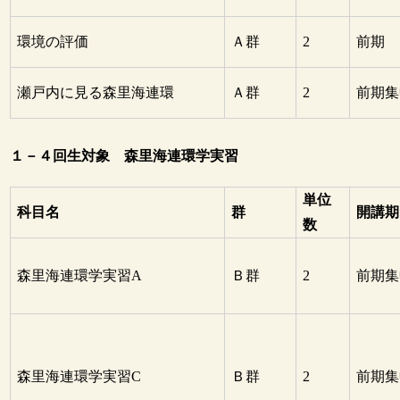
環境の評価
Ａ群
2
前期
瀬戸内に見る森里海連環
Ａ群
2
前期集
１－４回生対象 森里海連環学実習
単位
科目名
群
開講期
数
森里海連環学実習A
Ｂ群
2
前期集
森里海連環学実習C
Ｂ群
2
前期集