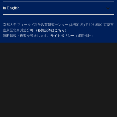
開
ー
メ
を
ニ
サ
in English
展
ュ
ブ
開
ー
メ
を
ニ
展
ュ
京都大学 フィールド科学教育研究センター (本部住所) 〒606-8502 京都市
開
ー
左京区北白川追分町
（各施設等はこちら）
を
無断転載・複製を禁止します。
サイトポリシー
（運用指針）
展
開