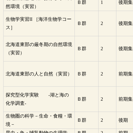
Ｂ群
1
後期集
然環境（実習）
生物学実習II ［海洋生物学コー
Ｂ群
2
後期集
ス］
北海道東部の厳冬期の自然環境
Ｂ群
2
後期集
（実習）
北海道東部の人と自然（実習）
Ｂ群
2
前期集
探究型化学実験 -湖と海の
Ｂ群
2
前期集
化学調査-
生物圏の科学－生命・食糧・環
Ｂ群
2
後期
境－
昆虫・魚・哺乳動物の生理学
Ｂ群
2
前期