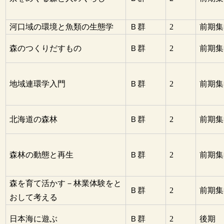
河口域の環境と魚類の生態学
Ｂ群
2
前期集
森のつくりだすもの
Ｂ群
2
前期集
地域連環学入門
Ｂ群
2
前期集
北海道の森林
Ｂ群
2
前期集
森林の動態と再生
Ｂ群
2
前期集
森を育て活かす－林業体験をと
Ｂ群
2
前期集
おして考える
日本海に遊ぶ
Ｂ群
2
後期