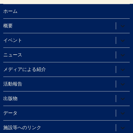
ホーム
サ
概要
ブ
メ
ニ
サ
イベント
ュ
ブ
ー
メ
を
ニ
サ
ニュース
展
ュ
ブ
開
ー
メ
を
ニ
サ
メディアによる紹介
展
ュ
ブ
開
ー
メ
を
ニ
サ
活動報告
展
ュ
ブ
開
ー
メ
を
ニ
サ
出版物
展
ュ
ブ
開
ー
メ
を
ニ
サ
データ
展
ュ
ブ
開
ー
メ
を
ニ
サ
施設等へのリンク
展
ュ
ブ