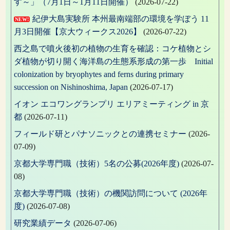
す～」（7月1日～1月11日開催）
(2026-07-22)
紀伊大島実験所 本州最南端部の環境を学ぼう 11
NEW!
月3日開催【京大ウィークス2026】
(2026-07-22)
西之島で噴火後初の植物の生育を確認：コケ植物とシ
ダ植物が切り開く海洋島の生態系形成の第一歩 Initial
colonization by bryophytes and ferns during primary
succession on Nishinoshima, Japan
(2026-07-17)
イオン エコワングランプリ エリアミーティング in 京
都
(2026-07-11)
フィールド研とパナソニックとの連携セミナー
(2026-
07-09)
京都大学専門職（技術）5名の公募(2026年度)
(2026-07-
08)
京都大学専門職（技術）の機関訪問について (2026年
度)
(2026-07-08)
研究業績データ
(2026-07-06)