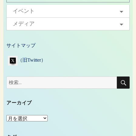
イベント
メディア
サイトマップ
（旧Twitter）
検
検
索
索:
アーカイブ
ア
ー
カ