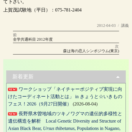
て下さい。
上賀茂試験地（平日）：075-781-2404
投
カ
2012-04-03
講義
稿
テ
前
投
日:
ゴ
前
全学共通科目 2012年度
の
リ
稿
投
次
稿:
ー
次
森は海の恋人シンポジウム(東京)
の
ナ
投
稿:
ビ
ゲ
新着更新
ー
ワークショップ「ネイチャーポジティブ実現に向
NEW!
シ
けたコーディネート活動とは」 in きょうと☆いきもの
ョ
フェス！2026（9月27日開催）
(2026-08-04)
ン
長野県木曽地域のツキノワグマの遺伝的多様性と
NEW!
遺伝構造を解析 Local Genetic Diversity and Structure of
Asian Black Bear,
Ursus thibetanus
, Populations in Nagano,