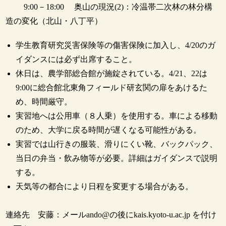
9:00－18:00 奥山の現況(2)：冷温帯二次林の林分構
造の変化（北山・八丁平）
学生教育研究災害保険等の傷害保険に加入し、4/20のガ
イダンスには必ず出席すること。
休日は、農学部総合館が施錠されている。4/21、22は
9:00に総合館北東角フィールド研玄関の扉をあけるた
め、時間厳守。
実習地へは公用車（８人乗）を使用する。車による移動
のため、大学に戻る時間が遅くなる可能性がある。
実習では山行きの服装、滑りにくい靴、バックパック、
当日の弁当・飲み物等が必要。詳細はガイダンスで説明
する。
天気等の都合により日程を変更する場合がある。
連絡先 安藤：メールando@の後にkais.kyoto-u.ac.jp を付け