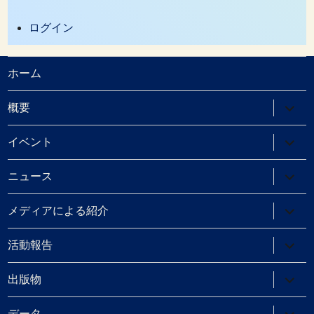
ログイン
ホーム
サ
概要
ブ
メ
ニ
サ
イベント
ュ
ブ
ー
メ
を
ニ
サ
ニュース
展
ュ
ブ
開
ー
メ
を
ニ
サ
メディアによる紹介
展
ュ
ブ
開
ー
メ
を
ニ
サ
活動報告
展
ュ
ブ
開
ー
メ
を
ニ
サ
出版物
展
ュ
ブ
開
ー
メ
を
ニ
サ
データ