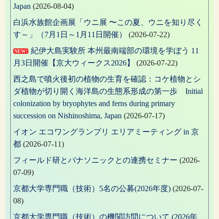
Japan
(2026-08-04)
白浜水族館企画展「ウニ展 〜この夏、ウニを知り尽く
す～」（7月1日～1月11日開催）
(2026-07-22)
紀伊大島実験所 本州最南端部の環境を学ぼう 11
NEW!
月3日開催【京大ウィークス2026】
(2026-07-22)
西之島で噴火後初の植物の生育を確認：コケ植物とシ
ダ植物が切り開く海洋島の生態系形成の第一歩 Initial
colonization by bryophytes and ferns during primary
succession on Nishinoshima, Japan
(2026-07-17)
イオン エコワングランプリ エリアミーティング in 京
都
(2026-07-11)
フィールド研とパナソニックとの連携セミナー
(2026-
07-09)
京都大学専門職（技術）5名の公募(2026年度)
(2026-07-
08)
京都大学専門職（技術）の機関訪問について (2026年