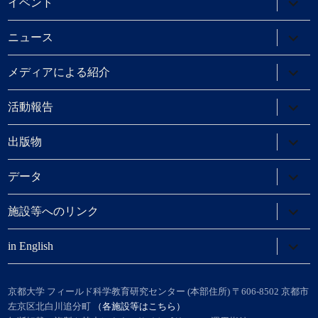
イベント
ュ
ブ
ー
メ
を
ニ
サ
ニュース
展
ュ
ブ
開
ー
メ
を
ニ
サ
メディアによる紹介
展
ュ
ブ
開
ー
メ
を
ニ
サ
活動報告
展
ュ
ブ
開
ー
メ
を
ニ
サ
出版物
展
ュ
ブ
開
ー
メ
を
ニ
サ
データ
展
ュ
ブ
開
ー
メ
を
ニ
サ
施設等へのリンク
展
ュ
ブ
開
ー
メ
を
ニ
サ
in English
展
ュ
ブ
開
ー
メ
を
ニ
展
ュ
京都大学 フィールド科学教育研究センター (本部住所) 〒606-8502 京都市
開
ー
左京区北白川追分町
（各施設等はこちら）
を