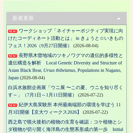
日:
ゴ
リ
ー
新着更新
ワークショップ「ネイチャーポジティブ実現に向
NEW!
けたコーディネート活動とは」 in きょうと☆いきもの
フェス！2026（9月27日開催）
(2026-08-04)
長野県木曽地域のツキノワグマの遺伝的多様性と
NEW!
遺伝構造を解析 Local Genetic Diversity and Structure of
Asian Black Bear,
Ursus thibetanus
, Populations in Nagano,
Japan
(2026-08-04)
白浜水族館企画展「ウニ展 〜この夏、ウニを知り尽く
す～」（7月1日～1月11日開催）
(2026-07-22)
紀伊大島実験所 本州最南端部の環境を学ぼう 11
NEW!
月3日開催【京大ウィークス2026】
(2026-07-22)
西之島で噴火後初の植物の生育を確認：コケ植物とシ
ダ植物が切り開く海洋島の生態系形成の第一歩 Initial