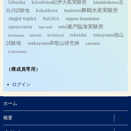
kibunka
kiioshima紀伊大島実験所
kitashirakawa北
maizuru舞鶴水産実験所
kokaikoza
白川試験地
major topics
NaGISA
nippon foundation
seto瀬戸臨海実験所
opencourse
sato-soil
tokeidai
tokuyama徳山
technical
taiwan
shirahama
試験地
wakayama和歌山研究林
yamaken
yokonami
（構成員専用）
ログイン
ホーム
サ
概要
ブ
メ
ニ
サ