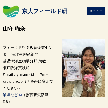
京大フィールド研
メニュー
山守 瑠奈
フィールド科学教育研究セン
ター 海洋生態系部門
基礎海洋生物学分野 助教
瀬戸臨海実験所
E-mail：yamamori.luna.7m＊
kyoto-u.ac.jp（＊を@に変えて
ください）
業績など
（教育研究活動
DB）