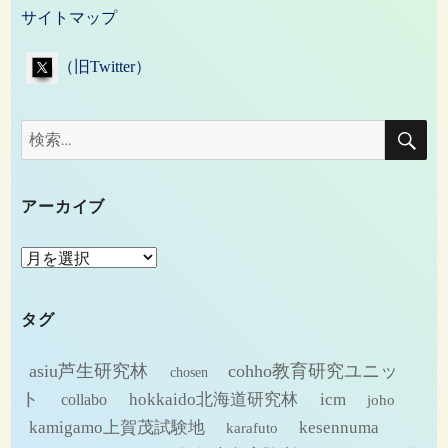
サイトマップ
（旧Twitter）
検
検
索
索:
アーカイブ
ア
ー
カ
タグ
イ
ブ
asiu芦生研究林
cohho教育研究ユニッ
chosen
ト
hokkaido北海道研究林
icm
collabo
joho
kamigamo上賀茂試験地
kesennuma
karafuto