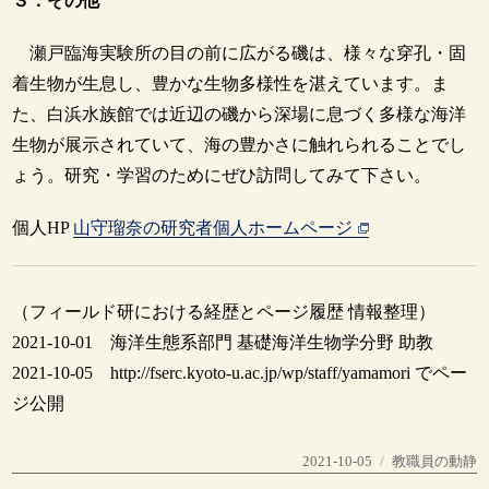
３．その他
瀬戸臨海実験所の目の前に広がる磯は、様々な穿孔・固
着生物が生息し、豊かな生物多様性を湛えています。ま
た、白浜水族館では近辺の磯から深場に息づく多様な海洋
生物が展示されていて、海の豊かさに触れられることでし
ょう。研究・学習のためにぜひ訪問してみて下さい。
個人HP
山守瑠奈の研究者個人ホームページ
（フィールド研における経歴とページ履歴 情報整理）
2021-10-01 海洋生態系部門 基礎海洋生物学分野 助教
2021-10-05 http://fserc.kyoto-u.ac.jp/wp/staff/yamamori でペー
ジ公開
投
カ
2021-10-05
教職員の動静
稿
テ