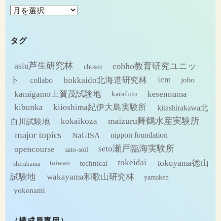
ア
ー
カ
タグ
イ
ブ
asiu芦生研究林
cohho教育研究ユニッ
chosen
ト
hokkaido北海道研究林
icm
collabo
joho
kamigamo上賀茂試験地
kesennuma
karafuto
kibunka
kiioshima紀伊大島実験所
kitashirakawa北
maizuru舞鶴水産実験所
kokaikoza
白川試験地
major topics
NaGISA
nippon foundation
seto瀬戸臨海実験所
opencourse
sato-soil
tokeidai
tokuyama徳山
technical
taiwan
shirahama
試験地
wakayama和歌山研究林
yamaken
yokonami
（構成員専用）