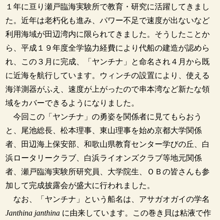
１年に亘り瀬戸臨海実験所で教育・研究に活躍してきまし
た。近年は老朽化も進み、パワー不足で速度が出ないなど
利用海域が田辺湾内に限られてきました。そうしたことか
ら、平成１９年度全学協力経費により代船の建造が認めら
れ、この３月に完成、「ヤンチナ」と命名され４月から既
に近海を航行しています。ウィンチの設置により、使える
海洋測器がふえ、速度が上がったので串本湾など新たな領
域をカバーできるようになりました。
今回この「ヤンチナ」の勇姿を関係者に見てもらおう
と、尾池総長、松本理事、東山理事を始め京都大学関係
者、田辺海上保安部、和歌山県教育センター学びの丘、白
浜ロータリークラブ、白浜ライオンズクラブ等地元関係
者、瀬戸臨海実験所研究員、大学院生、ＯＢの皆さんも参
加して完成披露会が盛大に行われました。
なお、「ヤンチナ」という船名は、アサガオガイの学名
Janthina janthina
に由来しています。この巻き貝は粘液で作