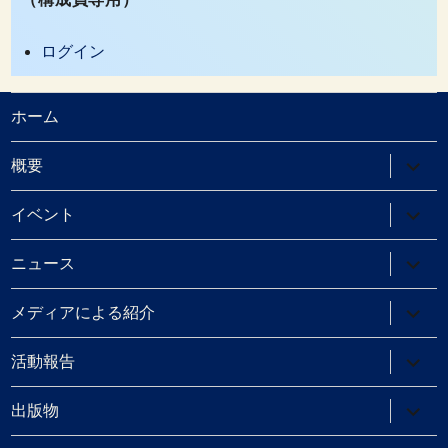
ログイン
ホーム
サ
概要
ブ
メ
ニ
サ
イベント
ュ
ブ
ー
メ
を
ニ
サ
ニュース
展
ュ
ブ
開
ー
メ
を
ニ
サ
メディアによる紹介
展
ュ
ブ
開
ー
メ
を
ニ
サ
活動報告
展
ュ
ブ
開
ー
メ
を
ニ
サ
出版物
展
ュ
ブ
開
ー
メ