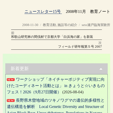
ニュースレター15号
2008年11月 教育ノート
投
カ
タ
2008-11-30
教育活動
,
施設等の紹介
seto瀬戸臨海実験所
稿
テ
グ
前
投
日:
ゴ
前
和歌山研究林の間伐材で京都大学「白浜海の家」を新装
の
リ
稿
投
次
稿:
ー
次
フィールド研年報第５号 2007
の
ナ
投
稿:
ビ
ゲ
新着更新
ー
ワークショップ「ネイチャーポジティブ実現に向
NEW!
シ
けたコーディネート活動とは」 in きょうと☆いきもの
ョ
フェス！2026（9月27日開催）
(2026-08-04)
ン
長野県木曽地域のツキノワグマの遺伝的多様性と
NEW!
遺伝構造を解析 Local Genetic Diversity and Structure of
Asian Black Bear,
Ursus thibetanus
, Populations in Nagano,