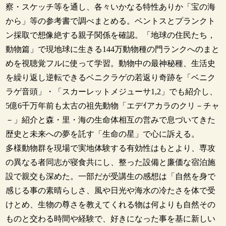
察・スケッチ等を通し、各々いかなる特性ありか「宝の海
から」等の参考書で調べまとめる。ベントスとプランクト
ン採取で想像絶する親子関係を確認。「地球の住民たち，
動物篇」で現地球に生きる144万動物種の門ランクへのまと
めを視聴覚フルに使って学習。動物中の最神秘種、生活史
を繰り返し逆転できるベニクラゲの若返り奇跡を「ベニク
ラゲ音頭」・「スカーレットメジューサ1,2」でも紹介し、
5億6千万年前も太古の祖先動物「エデｲアカラのクリ－チャ
－」紹介と森・里・海の生命体相互の営みで息づいてきた
歴史と未来への夢を託す「生命の星」で心に訴える。
多様動物群を現場で実地体験する有効性はもとより、専攻
の異なる者同志が寝食共にし、整った設備と廉価な宿泊施
設で親交も深めた。一部だが受講生の感想は「自然を身で
感じる事の素晴らしさ、風や日光や海水の冷たさを体で受
けとめ、生物の尊さを教えてくれる物は何よりも自然その
ものと交わる時間や経験で、好きになった事を基に新しい