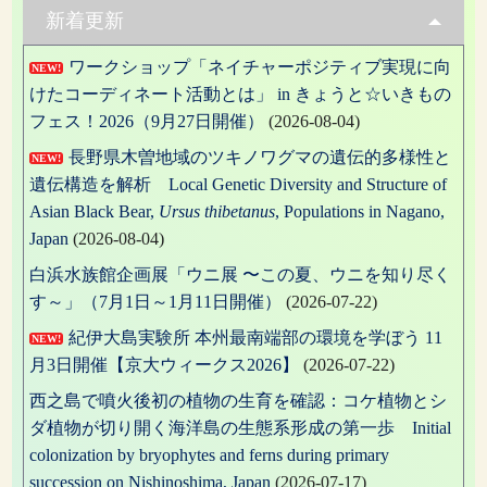
ゲ
新着更新
ー
ワークショップ「ネイチャーポジティブ実現に向
NEW!
シ
けたコーディネート活動とは」 in きょうと☆いきもの
ョ
フェス！2026（9月27日開催）
(2026-08-04)
ン
長野県木曽地域のツキノワグマの遺伝的多様性と
NEW!
遺伝構造を解析 Local Genetic Diversity and Structure of
Asian Black Bear,
Ursus thibetanus
, Populations in Nagano,
Japan
(2026-08-04)
白浜水族館企画展「ウニ展 〜この夏、ウニを知り尽く
す～」（7月1日～1月11日開催）
(2026-07-22)
紀伊大島実験所 本州最南端部の環境を学ぼう 11
NEW!
月3日開催【京大ウィークス2026】
(2026-07-22)
西之島で噴火後初の植物の生育を確認：コケ植物とシ
ダ植物が切り開く海洋島の生態系形成の第一歩 Initial
colonization by bryophytes and ferns during primary
succession on Nishinoshima, Japan
(2026-07-17)