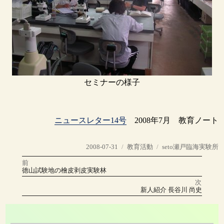
セミナーの様子
ニュースレター14号
2008年7月 教育ノート
投
カ
タ
2008-07-31
教育活動
seto瀬戸臨海実験所
稿
テ
グ
前
投
日:
ゴ
前
徳山試験地の檜皮剥皮実験林
の
リ
稿
投
次
稿:
ー
次
新人紹介 長谷川 尚史
の
ナ
投
稿:
ビ