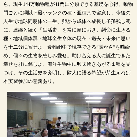
ら。現生144万動物種が41門に分類できる基礎を心得、動物
門ごとに綱以下最小ランクの種・亜種まで留意し、今後の
人生で地球同朋体の一生、卵から成体へ成長し子孫残し死
に、連綿と続く「生活史」を常に頭におき、懸命に生きる
種・地域個体群・地球全生命体の現在・過去・未来に思い
を十二分に寄せよ。食物網中で現存できる“厳かさ”を噛締
め、個々の生物を慈しみ愛せ。助け合える人に誕生できた
幸せを肝に銘じよ。海洋生物中に興味湧きあがる１種を見
つけ、その生活史を究明し、隣人に語る希望が芽生えれば
本実習参加の意義あり。