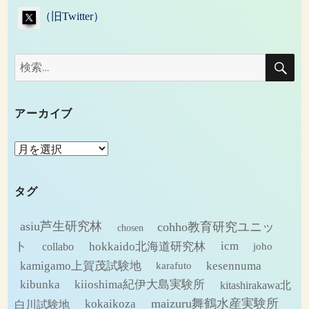
（旧Twitter）
検
検
索
索:
アーカイブ
ア
ー
カ
タグ
イ
ブ
asiu芦生研究林
cohho教育研究ユニッ
chosen
ト
hokkaido北海道研究林
icm
collabo
joho
kamigamo上賀茂試験地
kesennuma
karafuto
kibunka
kiioshima紀伊大島実験所
kitashirakawa北
maizuru舞鶴水産実験所
kokaikoza
白川試験地