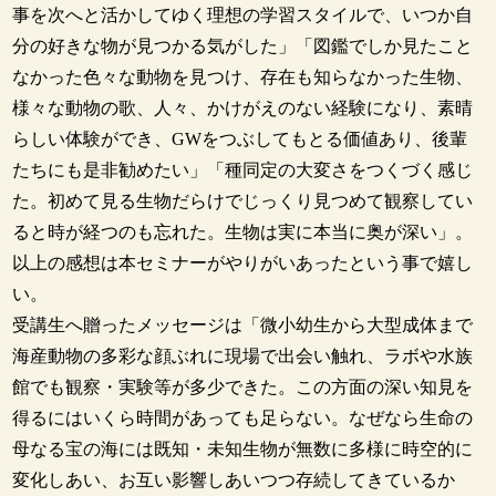
事を次へと活かしてゆく理想の学習スタイルで、いつか自
分の好きな物が見つかる気がした」「図鑑でしか見たこと
なかった色々な動物を見つけ、存在も知らなかった生物、
様々な動物の歌、人々、かけがえのない経験になり、素晴
らしい体験ができ、GWをつぶしてもとる価値あり、後輩
たちにも是非勧めたい」「種同定の大変さをつくづく感じ
た。初めて見る生物だらけでじっくり見つめて観察してい
ると時が経つのも忘れた。生物は実に本当に奥が深い」。
以上の感想は本セミナーがやりがいあったという事で嬉し
い。
受講生へ贈ったメッセージは「微小幼生から大型成体まで
海産動物の多彩な顔ぶれに現場で出会い触れ、ラボや水族
館でも観察・実験等が多少できた。この方面の深い知見を
得るにはいくら時間があっても足らない。なぜなら生命の
母なる宝の海には既知・未知生物が無数に多様に時空的に
変化しあい、お互い影響しあいつつ存続してきているか