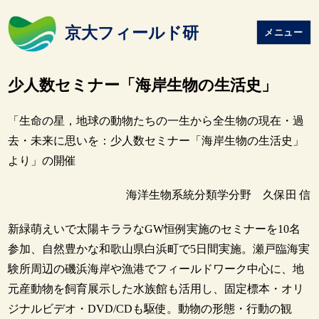
京大フィールド研
メニュー
少人数セミナー「海岸生物の生活史」
「生命の星，地球の動物たちの一生から全生物の現在・過
去・未来に思いを：少人数セミナー「海岸生物の生活史」
より」の開催
海洋生物系統分類学分野 久保田 信
新緑萌えいで太陽キララなGW恒例実施のセミナーを10名
参加、自然豊かな和歌山県白浜町で5日間実施。瀬戸臨海実
験所周辺の磯浜海岸や漁港でフィールドワーク中心に、地
元産動物を飼育展示した水族館も活用し、固定標本・オリ
ジナルビデオ・DVD/CDも駆使。動物の形態・行動の観