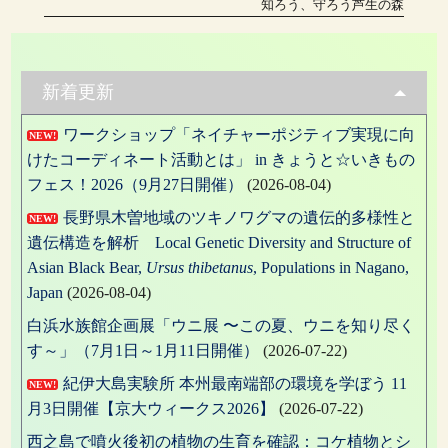
稿:
ー
次
知ろう、守ろう芦生の森
の
ナ
投
稿:
ビ
ゲ
新着更新
ー
ワークショップ「ネイチャーポジティブ実現に向
NEW!
シ
けたコーディネート活動とは」 in きょうと☆いきもの
ョ
フェス！2026（9月27日開催）
(2026-08-04)
ン
長野県木曽地域のツキノワグマの遺伝的多様性と
NEW!
遺伝構造を解析 Local Genetic Diversity and Structure of
Asian Black Bear,
Ursus thibetanus
, Populations in Nagano,
Japan
(2026-08-04)
白浜水族館企画展「ウニ展 〜この夏、ウニを知り尽く
す～」（7月1日～1月11日開催）
(2026-07-22)
紀伊大島実験所 本州最南端部の環境を学ぼう 11
NEW!
月3日開催【京大ウィークス2026】
(2026-07-22)
西之島で噴火後初の植物の生育を確認：コケ植物とシ