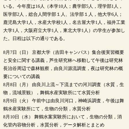
いる。今年度は16人（本学10人；農学部5人，理学部1人，
医学部2人，総合人間学部１人、法学部１人，他大学6人；
鹿児島大学1人，水産大学校1人，名古屋大学1人，福井工業
大学1人，大阪府立大学1人，東北大学1人）の学生が参加し
た。日程は以下の通りである。
8月7日（日） 京都大学（吉田キャンパス）集合後実習概要
と安全に関する講義，芦生研究林へ移動して午後は研究林
長治谷周辺で森林観察，由良川源流調査，夜は研究林の概
要についての講義
8月8日（月） 由良川上流～下流までの河川調査（水質，生
物，流域景観），舞鶴水産実験所にて水質分析
8月9日（火） 午前中は由良川河口，神崎浜調査，午後は舞
鶴水産実験所にて，生物の分類，水質分析
8月10日（水） 舞鶴水案実験所において，生物の分類，消
化管内容物分析，水質分析，データ解析とまとめ