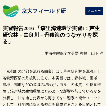
京大フィールド研
メニュー
実習報告2016 「森里海連環学実習I：芦生
研究林－由良川－丹後海のつながりを探
る」
里海生態保全学分野 教授 山下 洋
京都府の北部を流れる由良川は，芦生研究林を源流とし
若狭湾西部の丹後海に注ぐ。本実習では，森林域，里域，
農地，都市などの陸域の環境が，由良川の水質，生物多様
性，沿岸域の生物環境にどのような影響を与えているかを
分析し，川を通した森から海までを生態系の複合ユニット
として，科学的に捉える視点を育成することを目的として