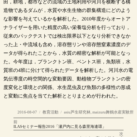
田，耕地，都市などの流域の土地利用や河川を横断する構
造物であるダムが，水質や水生生物の群集構造にどのよう
な影響を与えているかを解析した。2010年度からオートア
ナライザーを用いた精度の高い栄養塩分析を行っており，
従来のパックテストでは検出限界以下となり分析できなか
った上・中流域も含め，溶存態リンや溶存態窒素濃度のデ
ータが得られたことから，水質の精密な解析が可能となっ
た。今年度は，プランクトン班、ベントス班，魚類班，水
質班の4班に分けて得られたデータを解析した。河川水の電
気伝導度の時空間的な変動要因、動植物プランクトンの密
度変化と環境との関係、水生昆虫及び魚類の多様性の形成
と変動に焦点を当てた解析ととりまとめが行われた。
投
カ
タ
2016-08-07
教育活動
asiu芦生研究林
,
maizuru舞鶴水産実験所
稿
テ
グ
前
投
日:
ゴ
前
ILASセミナー報告2016「瀬戸内に見る森里海連環」
の
リ
稿
投
次