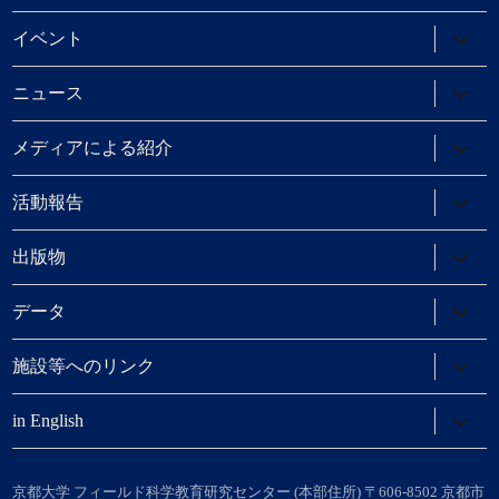
メ
ニ
サ
イベント
ュ
ブ
ー
メ
を
ニ
サ
ニュース
展
ュ
ブ
開
ー
メ
を
ニ
サ
メディアによる紹介
展
ュ
ブ
開
ー
メ
を
ニ
サ
活動報告
展
ュ
ブ
開
ー
メ
を
ニ
サ
出版物
展
ュ
ブ
開
ー
メ
を
ニ
サ
データ
展
ュ
ブ
開
ー
メ
を
ニ
サ
施設等へのリンク
展
ュ
ブ
開
ー
メ
を
ニ
サ
in English
展
ュ
ブ
開
ー
メ
を
ニ
展
ュ
京都大学 フィールド科学教育研究センター (本部住所) 〒606-8502 京都市