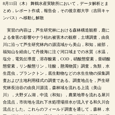
8月11日（木） 舞鶴水産実験所において，データ解析とま
とめ，レポート作成，報告会，その後京都大学（吉田キャ
ンパス）へ移動し解散
実習の内容は，芦生研究林における森林構造観察，鹿に
よる食害の影響やナラ枯れ被害木の観察，土壌調査，由良
川に沿って芦生研究林内の源流域から美山，和知，綾部，
福知山を経由して丹後海に注ぐ河口域までの水質（水温，
塩分，電気伝導度，溶存酸素，COD，硝酸態窒素，亜硝酸
態窒素，リン酸態リン，珪酸，懸濁物質）調査，魚類，水
生昆虫，プランクトン，底生動物などの水生生物の採集調
査および土地利用様式の調査である。調査地点を，芦生研
究林長治谷の由良川源流，森林域を流れる上流（美山
川），大野ダム湖，中流（和知），農業地帯を流れる犀川
合流点，市街地を流れ下水処理場排水が流入する和久川合
流点とした。これらのフィールド調査を通して，森林，水