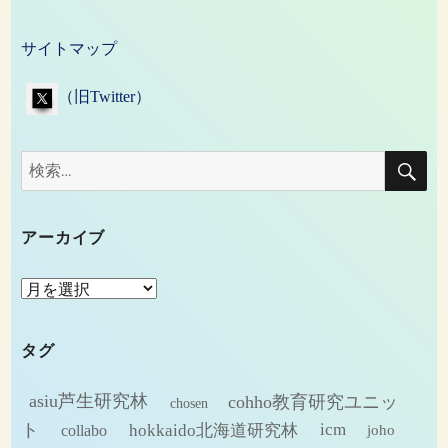
サイトマップ
（旧Twitter）
検
検
索
索:
アーカイブ
ア
ー
カ
タグ
イ
ブ
asiu芦生研究林
cohho教育研究ユニッ
chosen
ト
hokkaido北海道研究林
icm
collabo
joho