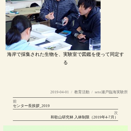
海岸で採集された生物を、実験室で図鑑を使って同定す
る
投
カ
タ
2019-04-01
教育活動
seto瀬戸臨海実験所
稿
テ
グ
前
投
日:
ゴ
前
センター長挨拶_2019
の
リ
稿
投
次
稿:
ー
次
和歌山研究林 入林制限（2019年4-7月）
の
ナ
投
稿: