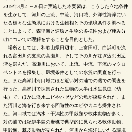
2019年3月21～26日に実施した本実習は、こうした立地条件
を生かして、河川の上流、中流、河口域、外洋性海岸にい
たる様々な生態系における生物相とその環境条件を調べる
ことによって、森里海と連環と生物の多様性および棲み分
けについての理解をすることを目的とした。
場所としては、和歌山県田辺市、上富田町、白浜町を流
れる富田川の支流の高瀬川、そしてその川が注ぎ込む田辺
湾を選んだ。高瀬川において、上流、中流、下流のマクロ
ベントスを採集し、環境条件としての水質の調査を行っ
た。また高瀬川河口域にほど近い対の浦での磯での調査を
行った。高瀬川で採集された生物の大半は水生昆虫（幼
虫）で、ほかに淡水エビやハゼなどの魚が採集された。ま
た河川と海を行き来する回遊性のエビやカニも採集され
た。河口域では汽水・干潟性の甲殻類や軟体動物が多く、
対の浦では紀伊半島の岩礁で典型的に見られる軟体動物、
甲殻類、棘皮動物が見られた。河川から海洋にいたる環境