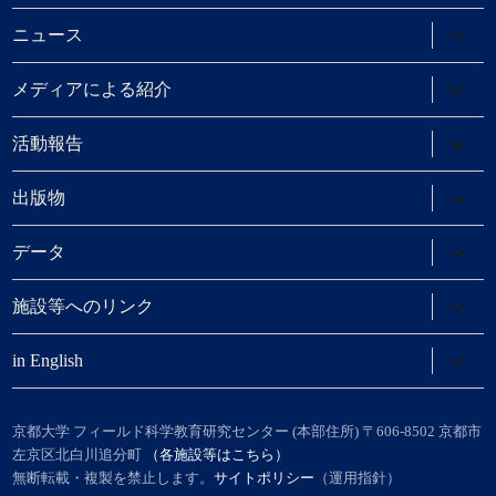
ー
メ
を
ニ
サ
ニュース
展
ュ
ブ
開
ー
メ
を
ニ
サ
メディアによる紹介
展
ュ
ブ
開
ー
メ
を
ニ
サ
活動報告
展
ュ
ブ
開
ー
メ
を
ニ
サ
出版物
展
ュ
ブ
開
ー
メ
を
ニ
サ
データ
展
ュ
ブ
開
ー
メ
を
ニ
サ
施設等へのリンク
展
ュ
ブ
開
ー
メ
を
ニ
サ
in English
展
ュ
ブ
開
ー
メ
を
ニ
展
ュ
京都大学 フィールド科学教育研究センター (本部住所) 〒606-8502 京都市
開
ー
左京区北白川追分町
（各施設等はこちら）
を
無断転載・複製を禁止します。
サイトポリシー
（運用指針）
展