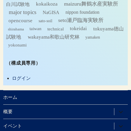
maizuru舞鶴水産実験所
kokaikoza
白川試験地
major topics
NaGISA
nippon foundation
seto瀬戸臨海実験所
opencourse
sato-soil
tokeidai
tokuyama徳山
technical
taiwan
shirahama
試験地
wakayama和歌山研究林
yamaken
yokonami
（構成員専用）
ログイン
ホーム
サ
概要
ブ
メ
ニ
サ
イベント
ュ
ブ