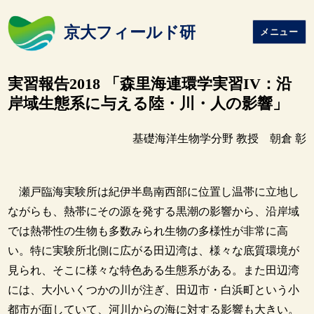
京大フィールド研
メニュー
実習報告2018 「森里海連環学実習IV：沿
岸域生態系に与える陸・川・人の影響」
基礎海洋生物学分野 教授 朝倉 彰
瀬戸臨海実験所は紀伊半島南西部に位置し温帯に立地し
ながらも、熱帯にその源を発する黒潮の影響から、沿岸域
では熱帯性の生物も多数みられ生物の多様性が非常に高
い。特に実験所北側に広がる田辺湾は、様々な底質環境が
見られ、そこに様々な特色ある生態系がある。また田辺湾
には、大小いくつかの川が注ぎ、田辺市・白浜町という小
都市が面していて、河川からの海に対する影響も大きい。