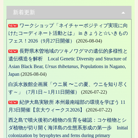
ビ
ゲ
新着更新
ー
ワークショップ「ネイチャーポジティブ実現に向
NEW!
シ
けたコーディネート活動とは」 in きょうと☆いきもの
ョ
フェス！2026（9月27日開催）
(2026-08-04)
ン
長野県木曽地域のツキノワグマの遺伝的多様性と
NEW!
遺伝構造を解析 Local Genetic Diversity and Structure of
Asian Black Bear,
Ursus thibetanus
, Populations in Nagano,
Japan
(2026-08-04)
白浜水族館企画展「ウニ展 〜この夏、ウニを知り尽く
す～」（7月1日～1月11日開催）
(2026-07-22)
紀伊大島実験所 本州最南端部の環境を学ぼう 11
NEW!
月3日開催【京大ウィークス2026】
(2026-07-22)
西之島で噴火後初の植物の生育を確認：コケ植物とシ
ダ植物が切り開く海洋島の生態系形成の第一歩 Initial
colonization by bryophytes and ferns during primary