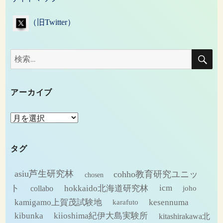
（旧Twitter）
検
検
索
索:
アーカイブ
ア
ー
カ
タグ
イ
ブ
asiu芦生研究林
cohho教育研究ユニッ
chosen
ト
hokkaido北海道研究林
icm
collabo
joho
kamigamo上賀茂試験地
kesennuma
karafuto
kibunka
kiioshima紀伊大島実験所
kitashirakawa北