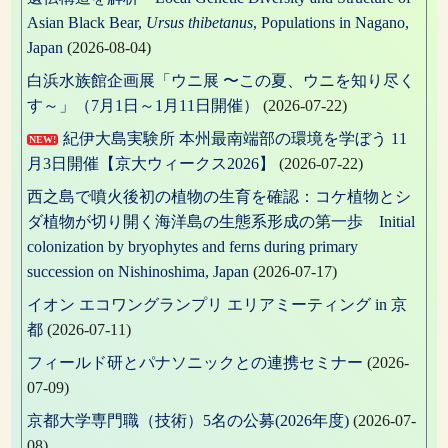
Asian Black Bear,
Ursus thibetanus
, Populations in Nagano,
Japan
(2026-08-04)
白浜水族館企画展「ウニ展 〜この夏、ウニを知り尽く
す～」（7月1日～1月11日開催）
(2026-07-22)
紀伊大島実験所 本州最南端部の環境を学ぼう 11
NEW!
月3日開催【京大ウィークス2026】
(2026-07-22)
西之島で噴火後初の植物の生育を確認：コケ植物とシ
ダ植物が切り開く海洋島の生態系形成の第一歩 Initial
colonization by bryophytes and ferns during primary
succession on Nishinoshima, Japan
(2026-07-17)
イオン エコワングランプリ エリアミーティング in 京
都
(2026-07-11)
フィールド研とパナソニックとの連携セミナー
(2026-
07-09)
京都大学専門職（技術）5名の公募(2026年度)
(2026-07-
08)