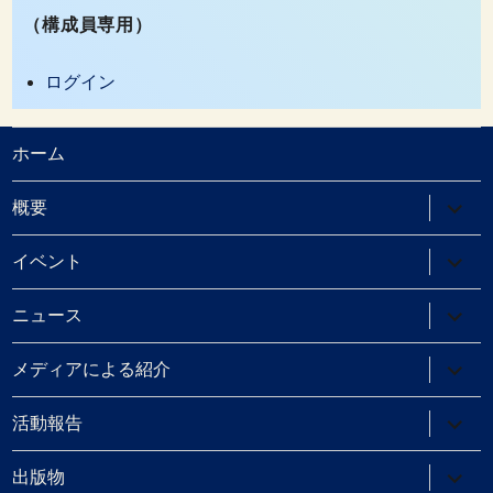
（構成員専用）
ログイン
ホーム
サ
概要
ブ
メ
ニ
サ
イベント
ュ
ブ
ー
メ
を
ニ
サ
ニュース
展
ュ
ブ
開
ー
メ
を
ニ
サ
メディアによる紹介
展
ュ
ブ
開
ー
メ
を
ニ
サ
活動報告
展
ュ
ブ
開
ー
メ
を
ニ
サ
出版物
展
ュ
ブ