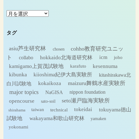
ア
ー
カ
タグ
イ
ブ
asiu芦生研究林
cohho教育研究ユニッ
chosen
ト
hokkaido北海道研究林
icm
collabo
joho
kamigamo上賀茂試験地
kesennuma
karafuto
kibunka
kiioshima紀伊大島実験所
kitashirakawa北
maizuru舞鶴水産実験所
kokaikoza
白川試験地
major topics
NaGISA
nippon foundation
seto瀬戸臨海実験所
opencourse
sato-soil
tokeidai
tokuyama徳山
technical
taiwan
shirahama
試験地
wakayama和歌山研究林
yamaken
yokonami