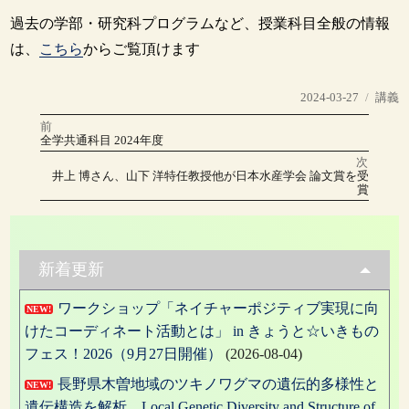
過去の学部・研究科プログラムなど、授業科目全般の情報
は、
こちら
からご覧頂けます
投
カ
2024-03-27
講義
稿
テ
前
投
日:
ゴ
前
全学共通科目 2024年度
の
リ
稿
投
次
稿:
ー
次
井上 博さん、山下 洋特任教授他が日本水産学会 論文賞を受
の
ナ
賞
投
稿:
ビ
ゲ
新着更新
ー
ワークショップ「ネイチャーポジティブ実現に向
シ
NEW!
けたコーディネート活動とは」 in きょうと☆いきもの
ョ
フェス！2026（9月27日開催）
(2026-08-04)
ン
長野県木曽地域のツキノワグマの遺伝的多様性と
NEW!
遺伝構造を解析 Local Genetic Diversity and Structure of