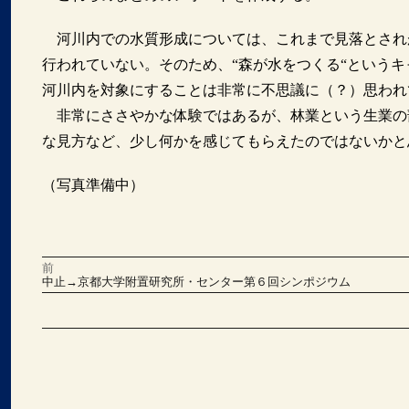
河川内での水質形成については、これまで見落とされ
行われていない。そのため、“森が水をつくる“という
河川内を対象にすることは非常に不思議に（？）思われ
非常にささやかな体験ではあるが、林業という生業の
な見方など、少し何かを感じてもらえたのではないかと
（写真準備中）
前
投
前
中止→京都大学附置研究所・センター第６回シンポジウム
の
稿
投
稿:
次
の
ナ
投
稿:
ビ
ゲ