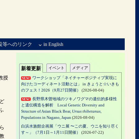
設等へのリンク
in English
イベント
メディア
新着更新
教授
ワークショップ「ネイチャーポジティブ実現に
NEW!
向けたコーディネート活動とは」 in きょうと☆いきも
のフェス！2026（9月27日開催）
(2026-08-04)
長野県木曽地域のツキノワグマの遺伝的多様性
NEW!
ど
と遺伝構造を解析 Local Genetic Diversity and
ふ
Structure of Asian Black Bear,
Ursus thibetanus
,
Populations in Nagano, Japan
(2026-08-04)
白浜水族館企画展「ウニ展 〜この夏、ウニを知り尽く
ら
す～」（7月1日～1月11日開催）
(2026-07-22)
教