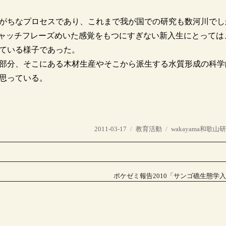
がちなプロセスであり、これまで我が国での研究も数河川でし
キャッチフレーズめいた感覚をもつにすぎない新入生にとっては
ている様子であった。
部分、そこにある木材生産やそこから派生する水質形成の科学
思っている。
投
カ
タ
2011-03-17
教育活動
wakayama和歌山
稿
テ
グ
日:
ゴ
リ
ー
ポケゼミ報告2010「サンゴ礁生態学