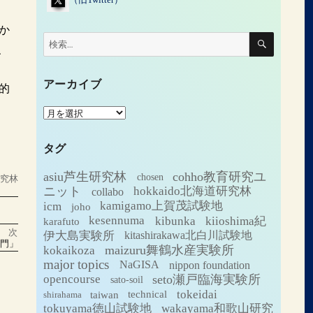
か
検
検
索
、
索:
アーカイブ
的
ア
ー
カ
タグ
イ
ブ
asiu芦生研究林
cohho教育研究ユ
chosen
研究林
ニット
hokkaido北海道研究林
collabo
icm
kamigamo上賀茂試験地
joho
kesennuma
kibunka
kiioshima紀
karafuto
次
伊大島実験所
kitashirakawa北白川試験地
入門」
maizuru舞鶴水産実験所
kokaikoza
major topics
NaGISA
nippon foundation
seto瀬戸臨海実験所
opencourse
sato-soil
tokeidai
technical
taiwan
shirahama
tokuyama徳山試験地
wakayama和歌山研究