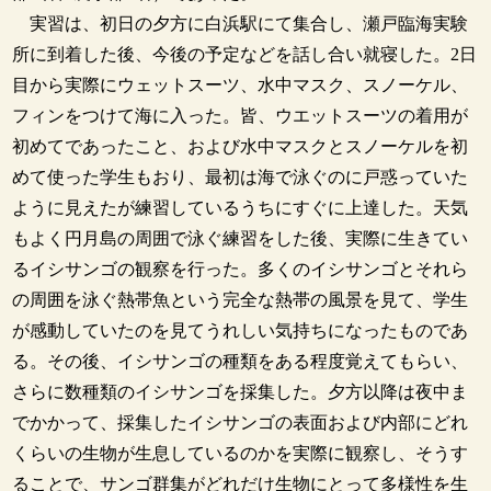
実習は、初日の夕方に白浜駅にて集合し、瀬戸臨海実験
所に到着した後、今後の予定などを話し合い就寝した。2日
目から実際にウェットスーツ、水中マスク、スノーケル、
フィンをつけて海に入った。皆、ウエットスーツの着用が
初めてであったこと、および水中マスクとスノーケルを初
めて使った学生もおり、最初は海で泳ぐのに戸惑っていた
ように見えたが練習しているうちにすぐに上達した。天気
もよく円月島の周囲で泳ぐ練習をした後、実際に生きてい
るイシサンゴの観察を行った。多くのイシサンゴとそれら
の周囲を泳ぐ熱帯魚という完全な熱帯の風景を見て、学生
が感動していたのを見てうれしい気持ちになったものであ
る。その後、イシサンゴの種類をある程度覚えてもらい、
さらに数種類のイシサンゴを採集した。夕方以降は夜中ま
でかかって、採集したイシサンゴの表面および内部にどれ
くらいの生物が生息しているのかを実際に観察し、そうす
ることで、サンゴ群集がどれだけ生物にとって多様性を生