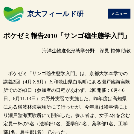
京大フィールド研
メニュー
ポケゼミ報告2010「サンゴ礁生態学入門」
海洋生物進化形態学分野 深見 裕伸 助教
ポケゼミ「サンゴ礁生態学入門」は、京都大学本学での
講義2回（4月と5月）と和歌山県白浜町にある瀬戸臨海実験
所での2泊3日（参加者の日程があわず、2回開催：6月4-6
日、6月11-13日）の野外実習で実施した。昨年度は高知県
にある横波林海実験所にて行ったが、今年度は諸事情によ
り瀬戸臨海実験所にて開催した。参加者は、女子2名を含む
定員一杯の5名（法学部1名、医学部1名、薬学部1名、工学
部1名、農学部1名）であった。