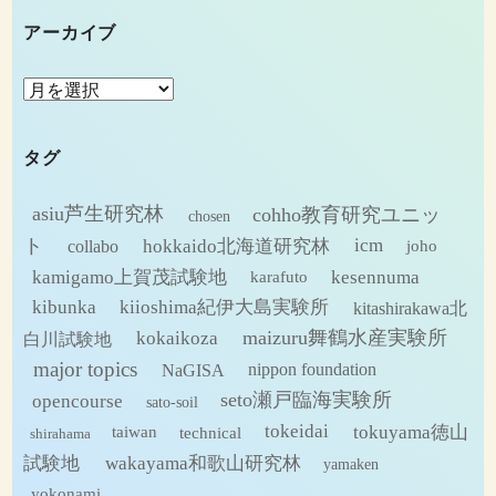
アーカイブ
ア
ー
カ
タグ
イ
ブ
asiu芦生研究林
cohho教育研究ユニッ
chosen
ト
hokkaido北海道研究林
icm
collabo
joho
kamigamo上賀茂試験地
kesennuma
karafuto
kibunka
kiioshima紀伊大島実験所
kitashirakawa北
maizuru舞鶴水産実験所
kokaikoza
白川試験地
major topics
NaGISA
nippon foundation
seto瀬戸臨海実験所
opencourse
sato-soil
tokeidai
tokuyama徳山
technical
taiwan
shirahama
試験地
wakayama和歌山研究林
yamaken
yokonami