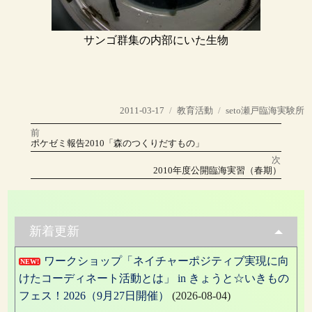
サンゴ群集の内部にいた生物
投
カ
タ
2011-03-17
教育活動
seto瀬戸臨海実験所
稿
テ
グ
前
投
日:
ゴ
前
ポケゼミ報告2010「森のつくりだすもの」
の
リ
稿
投
次
稿:
ー
次
2010年度公開臨海実習（春期）
の
ナ
投
稿:
ビ
ゲ
新着更新
ー
ワークショップ「ネイチャーポジティブ実現に向
NEW!
シ
けたコーディネート活動とは」 in きょうと☆いきもの
ョ
フェス！2026（9月27日開催）
(2026-08-04)