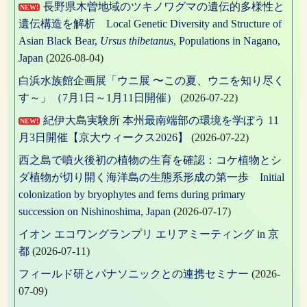
ン
長野県木曽地域のツキノワグマの遺伝的多様性と
NEW!
遺伝構造を解析 Local Genetic Diversity and Structure of
Asian Black Bear,
Ursus thibetanus
, Populations in Nagano,
Japan
(2026-08-04)
白浜水族館企画展「ウニ展 〜この夏、ウニを知り尽く
す～」（7月1日～1月11日開催）
(2026-07-22)
紀伊大島実験所 本州最南端部の環境を学ぼう 11
NEW!
月3日開催【京大ウィークス2026】
(2026-07-22)
西之島で噴火後初の植物の生育を確認：コケ植物とシ
ダ植物が切り開く海洋島の生態系形成の第一歩 Initial
colonization by bryophytes and ferns during primary
succession on Nishinoshima, Japan
(2026-07-17)
イオン エコワングランプリ エリアミーティング in 京
都
(2026-07-11)
フィールド研とパナソニックとの連携セミナー
(2026-
07-09)