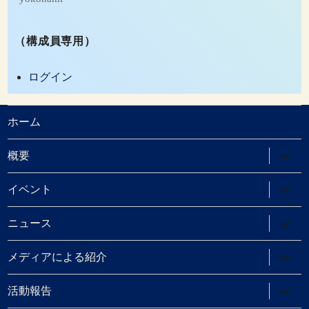
（構成員専用）
ログイン
ホーム
サ
概要
ブ
メ
ニ
サ
イベント
ュ
ブ
ー
メ
を
ニ
サ
ニュース
展
ュ
ブ
開
ー
メ
を
ニ
サ
メディアによる紹介
展
ュ
ブ
開
ー
メ
を
ニ
サ
活動報告
展
ュ
ブ
開
ー