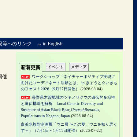
設等へのリンク
in English
イベント
メディア
新着更新
開催
ワークショップ「ネイチャーポジティブ実現に
NEW!
向けたコーディネート活動とは」 in きょうと☆いきも
のフェス！2026（9月27日開催）
(2026-08-04)
長野県木曽地域のツキノワグマの遺伝的多様性
NEW!
と遺伝構造を解析 Local Genetic Diversity and
Structure of Asian Black Bear,
Ursus thibetanus
,
Populations in Nagano, Japan
(2026-08-04)
白浜水族館企画展「ウニ展 〜この夏、ウニを知り尽く
す～」（7月1日～1月11日開催）
(2026-07-22)