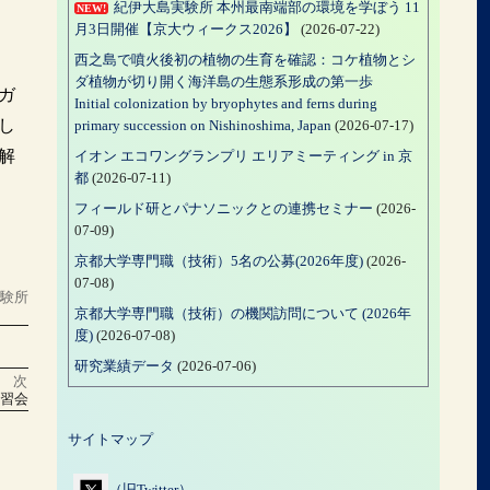
紀伊大島実験所 本州最南端部の環境を学ぼう 11
NEW!
月3日開催【京大ウィークス2026】
(2026-07-22)
西之島で噴火後初の植物の生育を確認：コケ植物とシ
ダ植物が切り開く海洋島の生態系形成の第一歩
ガ
Initial colonization by bryophytes and ferns during
し
primary succession on Nishinoshima, Japan
(2026-07-17)
解
イオン エコワングランプリ エリアミーティング in 京
都
(2026-07-11)
フィールド研とパナソニックとの連携セミナー
(2026-
07-09)
京都大学専門職（技術）5名の公募(2026年度)
(2026-
07-08)
実験所
京都大学専門職（技術）の機関訪問について (2026年
度)
(2026-07-08)
研究業績データ
(2026-07-06)
次
講習会
サイトマップ
（旧Twitter）