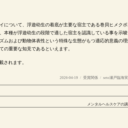
イについて、浮遊幼生の着底が主要な宿主である巻貝ヒメクボ
、本種が浮遊幼生の段階で適した宿主を認識している事を示唆
ズムおよび動物体表性という特殊な生態がもつ適応的意義の理
ての重要な知見であるといえます。
載されます。
投
カ
タ
2026-04-19
受賞関係
seto瀬戸臨海
稿
テ
グ
日:
ゴ
リ
ー
メンタルヘルスケアの