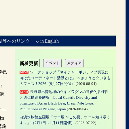
設等へのリンク
in English
イベント
メディア
新着更新
勝己
ワークショップ「ネイチャーポジティブ実現に
NEW!
向けたコーディネート活動とは」 in きょうと☆いきも
のフェス！2026（9月27日開催）
(2026-08-04)
く
長野県木曽地域のツキノワグマの遺伝的多様性
NEW!
講
と遺伝構造を解析 Local Genetic Diversity and
。
Structure of Asian Black Bear,
Ursus thibetanus
,
Populations in Nagano, Japan
(2026-08-04)
テー
白浜水族館企画展「ウニ展 〜この夏、ウニを知り尽く
物
す～」（7月1日～1月11日開催）
(2026-07-22)
講義