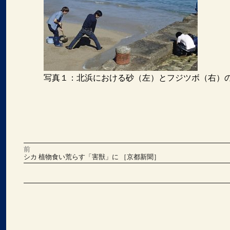
写真１：北浜における砂（左）とフジツボ（右）
前
投
前
シカ 植物食い荒らす「害獣」に ［京都新聞］
の
稿
投
稿:
次
の
ナ
投
稿:
ビ
ゲ