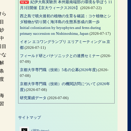
紀伊大島実験所 本州最南端部の環境を学ぼう 11
NEW!
月3日開催【京大ウィークス2026】
(2026-07-22)
けら
西之島で噴火後初の植物の生育を確認：コケ植物とシ
目
ダ植物が切り開く海洋島の生態系形成の第一歩
Initial colonization by bryophytes and ferns during
砂
primary succession on Nishinoshima, Japan
(2026-07-17)
中
イオン エコワングランプリ エリアミーティング in 京
日目
都
(2026-07-11)
かな
フィールド研とパナソニックとの連携セミナー
(2026-
07-09)
解
京都大学専門職（技術）5名の公募(2026年度)
(2026-
条
07-08)
度
京都大学専門職（技術）の機関訪問について (2026年
度)
(2026-07-08)
海
研究業績データ
(2026-07-06)
習
サイトマップ
（旧Twitter）