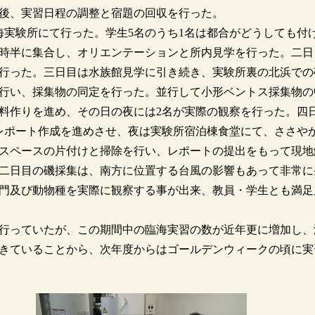
後、実習日程の調整と宿題の回収を行った。
海実験所にて行った。学生5名のうち1名は都合がどうしても付
時半に集合し、オリエンテーションと所内見学を行った。二日
行った。三日目は水族館見学に引き続き、実験所裏の北浜での
行い、採集物の同定を行った。並行して小形ベントス採集物の
料作りを進め、その日の夜には2名が実際の観察を行った。四
レポート作成を進めさせ、夜は実験所宿泊棟食堂にて、ささや
スペースの片付けと掃除を行い、レポートの提出をもって現地
二日目の磯採集は、南方に位置する台風の影響もあって非常に
門及び動物種を実際に観察する事が出来、教員・学生とも満足
行っていたが、この期間中の臨海実習の数が近年更に増加し、
きていることから、次年度からはゴールデンウィークの頃に実