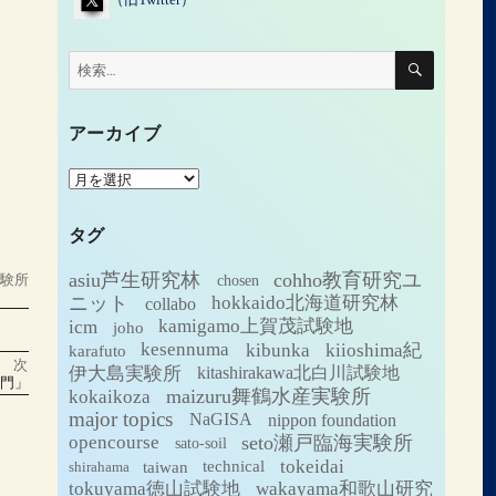
検
検
索
索:
アーカイブ
ア
ー
カ
タグ
イ
ブ
asiu芦生研究林
cohho教育研究ユ
実験所
chosen
ニット
hokkaido北海道研究林
collabo
icm
kamigamo上賀茂試験地
joho
kesennuma
kibunka
kiioshima紀
karafuto
次
伊大島実験所
kitashirakawa北白川試験地
入門」
maizuru舞鶴水産実験所
kokaikoza
major topics
NaGISA
nippon foundation
seto瀬戸臨海実験所
opencourse
sato-soil
tokeidai
technical
taiwan
shirahama
tokuyama徳山試験地
wakayama和歌山研究