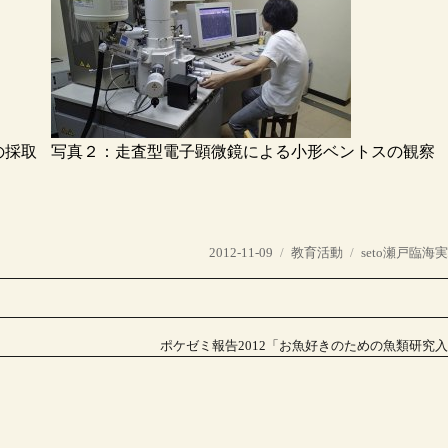
の採取
写真２：走査型電子顕微鏡による小形ベントスの観察
投
カ
タ
2012-11-09
教育活動
seto瀬戸臨海
稿
テ
グ
日:
ゴ
リ
ー
ポケゼミ報告2012「お魚好きのための魚類研究