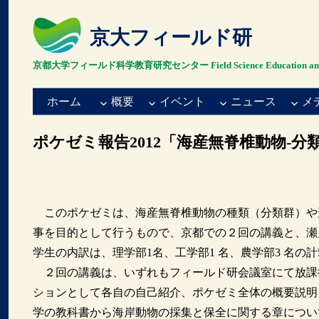
京大フィールド研
京都大学フィールド科学教育研究センター Field Science Education and Resea
ホーム
概要
イベント
ニュース
メ
ポケゼミ報告2012「海産無脊椎動物-
このポケゼミは、海産無脊椎動物の種類（分類群）や
事を目的として行うもので、京都での２回の講義と、瀬
学生の内訳は、理学部1名、工学部1 名、農学部3 名
２回の講義は、いずれもフィールド研会議室にて放課後
ションとして各自の自己紹介、ポケゼミ全体の概要説明
学の教科書から海岸動物の採集と保全に関する章につい