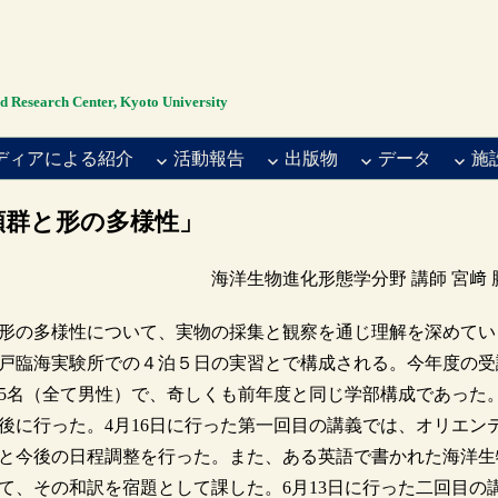
rch Center, Kyoto University
ディアによる紹介
活動報告
出版物
データ
施
分類群と形の多様性」
海洋生物進化形態学分野 講師 宮﨑 
形の多様性について、実物の採集と観察を通じ理解を深めてい
戸臨海実験所での４泊５日の実習とで構成される。今年度の受
の計5名（全て男性）で、奇しくも前年度と同じ学部構成であった
に行った。4月16日に行った第一回目の講義では、オリエン
と今後の日程調整を行った。また、ある英語で書かれた海洋生
て、その和訳を宿題として課した。6月13日に行った二回目の