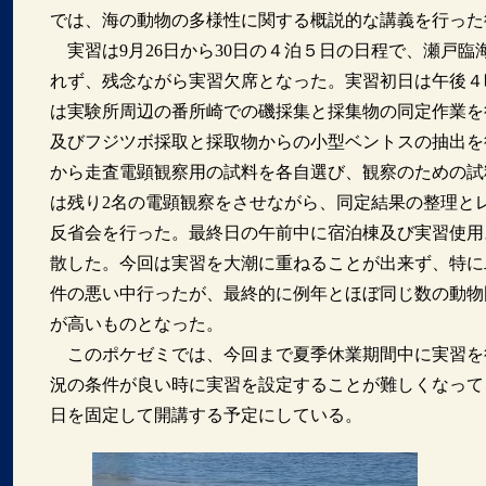
では、海の動物の多様性に関する概説的な講義を行った
実習は9月26日から30日の４泊５日の日程で、瀬戸臨
れず、残念ながら実習欠席となった。実習初日は午後４
は実験所周辺の番所崎での磯採集と採集物の同定作業を
及びフジツボ採取と採取物からの小型ベントスの抽出を
から走査電顕観察用の試料を各自選び、観察のための試
は残り2名の電顕観察をさせながら、同定結果の整理と
反省会を行った。最終日の午前中に宿泊棟及び実習使用
散した。今回は実習を大潮に重ねることが出来ず、特に
件の悪い中行ったが、最終的に例年とほぼ同じ数の動物
が高いものとなった。
このポケゼミでは、今回まで夏季休業期間中に実習を
況の条件が良い時に実習を設定することが難しくなって
日を固定して開講する予定にしている。