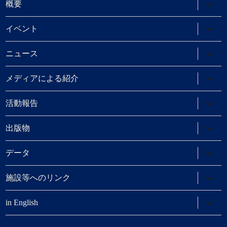
サ
概要
ブ
メ
ニ
サ
イベント
ュ
ブ
ー
メ
を
ニ
サ
ニュース
展
ュ
ブ
開
ー
メ
を
ニ
サ
メディアによる紹介
展
ュ
ブ
開
ー
メ
を
ニ
サ
活動報告
展
ュ
ブ
開
ー
メ
を
ニ
サ
出版物
展
ュ
ブ
開
ー
メ
を
ニ
サ
データ
展
ュ
ブ
開
ー
メ
を
ニ
サ
施設等へのリンク
展
ュ
ブ
開
ー
メ
を
ニ
サ
in English
展
ュ
ブ
開
ー
メ
を
ニ