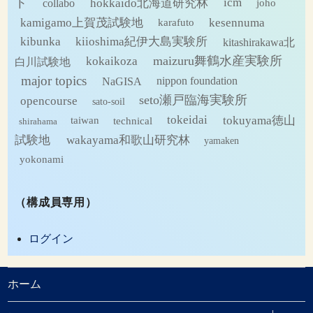
ト
hokkaido北海道研究林
icm
collabo
joho
kamigamo上賀茂試験地
kesennuma
karafuto
kibunka
kiioshima紀伊大島実験所
kitashirakawa北
maizuru舞鶴水産実験所
kokaikoza
白川試験地
major topics
NaGISA
nippon foundation
seto瀬戸臨海実験所
opencourse
sato-soil
tokeidai
tokuyama徳山
technical
taiwan
shirahama
試験地
wakayama和歌山研究林
yamaken
yokonami
（構成員専用）
ログイン
ホーム