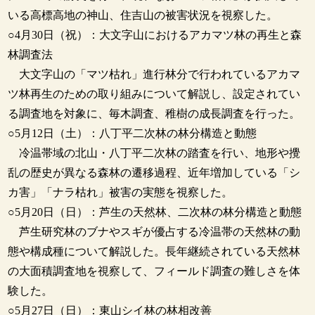
いる高標高地の神山、住吉山の被害状況を視察した。
○4月30日（祝）：大文字山におけるアカマツ林の再生と森
林調査法
大文字山の「マツ枯れ」進行林分で行われているアカマ
ツ林再生のための取り組みについて解説し、設定されてい
る調査地を対象に、毎木調査、稚樹の成長調査を行った。
○5月12日（土）：八丁平二次林の林分構造と動態
冷温帯域の北山・八丁平二次林の踏査を行い、地形や攪
乱の歴史が異なる森林の遷移過程、近年増加している「シ
カ害」「ナラ枯れ」被害の実態を視察した。
○5月20日（日）：芦生の天然林、二次林の林分構造と動態
芦生研究林のブナやスギが優占する冷温帯の天然林の動
態や構成種について解説した。長年継続されている天然林
の大面積調査地を視察して、フィールド調査の難しさを体
験した。
○5月27日（日）：東山シイ林の林相改善