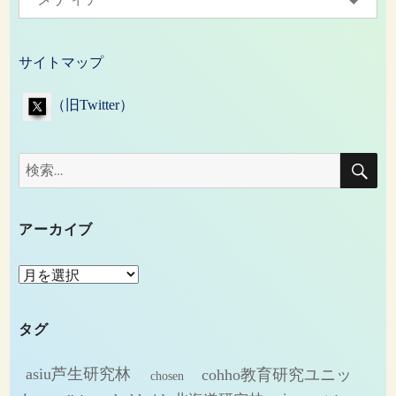
サイトマップ
（旧Twitter）
検
検
索
索:
アーカイブ
ア
ー
カ
タグ
イ
ブ
asiu芦生研究林
cohho教育研究ユニッ
chosen