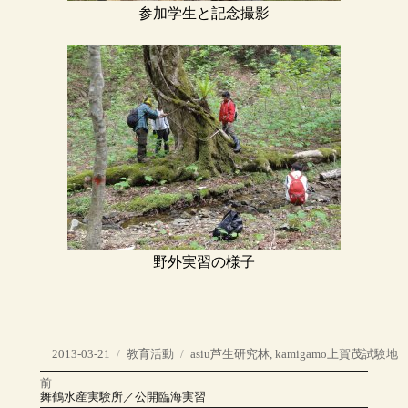
参加学生と記念撮影
野外実習の様子
投
カ
タ
2013-03-21
教育活動
asiu芦生研究林
,
kamigamo上賀茂試験地
稿
テ
グ
前
投
日:
ゴ
前
舞鶴水産実験所／公開臨海実習
の