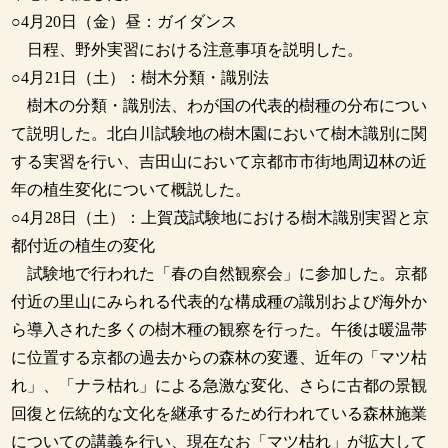
○4月20日（金）昼：ガイダンス
日程、野外実習における注意事項を説明した。
○4月21日（土）：樹木分類・識別法
樹木の分類・識別法、わが国の代表的樹種の分布につい
て説明した。北白川試験地の樹木園において樹木識別に関
する実習を行い、吉田山において京都市市街地周辺林の近
年の植生変化について概説した。
○4月28日（土）：上賀茂試験地における樹木識別実習と京
都付近の植生の変化
試験地で行われた「春の自然観察会」に参加した。京都
付近の里山にみられる代表的な構成種の識別および海外か
ら導入された多くの樹木種の観察を行った。午後は暖温帯
に位置する京都の過去からの森林の変遷、近年の「マツ枯
れ」、「ナラ枯れ」による急激な変化、さらに古都の景観
回復と伝統的な文化を継承するため行われている森林施業
についての講義を行い、現在なお「マツ枯れ」が拡大して