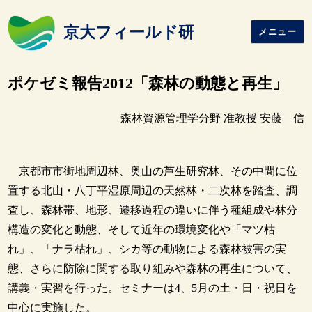
京大フィールド研
メニュー
ポケゼミ報告2012「森林の動態と再生」
森林資源管理学分野 准教授 安藤 信
京都市市街地周辺林、奥山の芦生研究林、その中間に位
置する北山・八丁平湿原周辺の天然林・二次林を踏査、調
査し、森林帯、地形、遷移過程の違いに伴う種組成や林分
構造の変化と動態、そして近年の環境変化や「マツ枯
れ」、「ナラ枯れ」、シカ等の動物による森林被害の実
態、さらに防除に関する取り組みや森林の再生について、
講義・実習を行った。セミナーは4、5月の土・日・祝日を
中心に実施した。