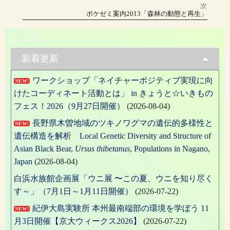
リ
稿
投
次
稿:
ー
次
ポケゼミ案内2013「森林の動態と再生」
の
ナ
投
稿:
ビ
ゲ
新着更新
ー
ワークショップ「ネイチャーポジティブ実現に向
NEW!
シ
けたコーディネート活動とは」 in きょうと☆いきもの
ョ
フェス！2026（9月27日開催）
(2026-08-04)
ン
長野県木曽地域のツキノワグマの遺伝的多様性と
NEW!
遺伝構造を解析 Local Genetic Diversity and Structure of
Asian Black Bear,
Ursus thibetanus
, Populations in Nagano,
Japan
(2026-08-04)
白浜水族館企画展「ウニ展 〜この夏、ウニを知り尽く
す～」（7月1日～1月11日開催）
(2026-07-22)
紀伊大島実験所 本州最南端部の環境を学ぼう 11
NEW!
月3日開催【京大ウィークス2026】
(2026-07-22)