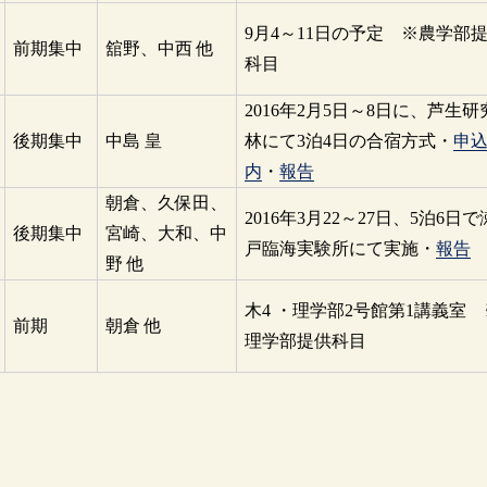
9月4～11日の予定 ※農学部
前期集中
舘野、中西 他
科目
2016年2月5日～8日に、芦生研
後期集中
中島 皇
林にて3泊4日の合宿方式・
申
内
・
報告
朝倉、久保田、
2016年3月22～27日、5泊6日で
後期集中
宮崎、大和、中
戸臨海実験所にて実施・
報告
野 他
木4 ・理学部2号館第1講義室 
前期
朝倉 他
理学部提供科目