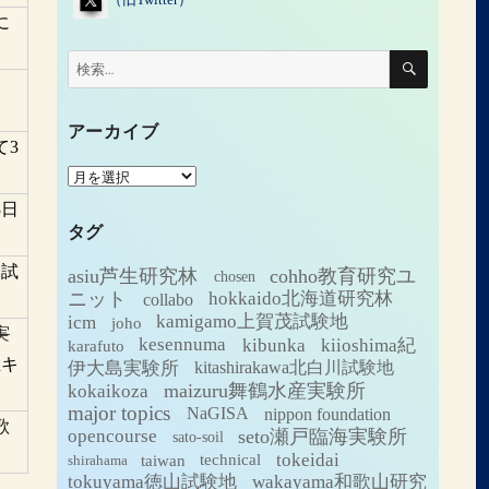
に
検
検
索
索:
アーカイブ
て3
ア
ー
3日
カ
タグ
イ
ブ
山試
asiu芦生研究林
cohho教育研究ユ
chosen
ニット
hokkaido北海道研究林
collabo
icm
kamigamo上賀茂試験地
joho
実
kesennuma
kibunka
kiioshima紀
karafuto
生キ
伊大島実験所
kitashirakawa北白川試験地
maizuru舞鶴水産実験所
kokaikoza
major topics
NaGISA
nippon foundation
歌
seto瀬戸臨海実験所
opencourse
sato-soil
tokeidai
technical
taiwan
shirahama
tokuyama徳山試験地
wakayama和歌山研究