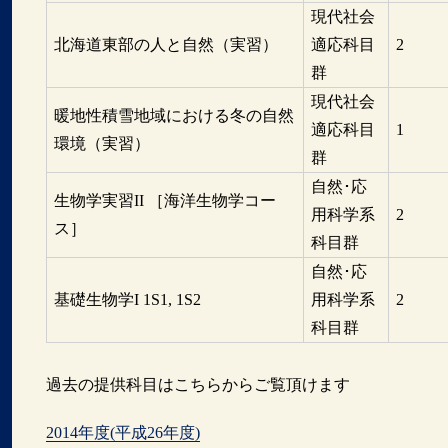
現代社会
北海道東部の人と自然（実習）
適応科目
2
群
現代社会
暖地性積雪地域における冬の自然
適応科目
1
環境（実習）
群
自然･応
生物学実習II ［海洋生物学コー
用科学系
2
ス］
科目群
自然･応
基礎生物学I 1S1, 1S2
用科学系
2
科目群
過去の提供科目はこちらからご覧頂けます
2014年度(平成26年度)