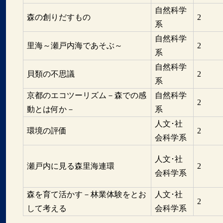
自然科学
森の創りだすもの
2
系
自然科学
里海～瀬戸内海であそぶ～
2
系
自然科学
貝類の不思議
2
系
京都のエコツーリズム－森での感
自然科学
2
動とは何か－
系
人文･社
環境の評価
2
会科学系
人文･社
瀬戸内に見る森里海連環
2
会科学系
森を育て活かす－林業体験をとお
人文･社
2
して考える
会科学系