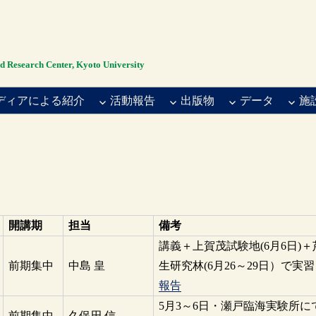
rch Center, Kyoto University
ディアによる紹介
活動報告
出版物
データ
施
開講期
担当
備考
講義＋上賀茂試験地(6月6日)＋
前期集中
中島 皇
生研究林(6月26～29日）で実
報告
5月3～6日・瀬戸臨海実験所に
前期集中
久保田 信