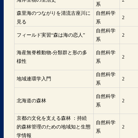
系
森里海のつながりを清流古座川に
自然科学
2
見る
系
自然科学
フィールド実習“森は海の恋人”
2
系
海産無脊椎動物-分類群と形の多
自然科学
2
様性
系
自然科学
地域連環学入門
2
系
自然科学
北海道の森林
2
系
京都の文化を支える森林 ：持続
自然科学
的森林管理のための地域知と生態
2
系
学情報