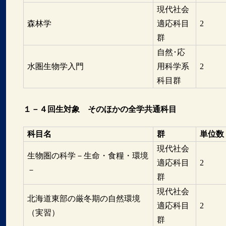
現代社会
森林学
適応科目
2
群
自然･応
水圏生物学入門
用科学系
2
科目群
１－４回生対象 そのほかの全学共通科目
科目名
群
単位数
現代社会
生物圏の科学－生命・食糧・環境
適応科目
2
－
群
現代社会
北海道東部の厳冬期の自然環境
適応科目
2
（実習）
群