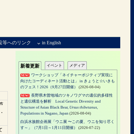
設等へのリンク
in English
イベント
メディア
新着更新
ワークショップ「ネイチャーポジティブ実現に
NEW!
向けたコーディネート活動とは」 in きょうと☆いきも
のフェス！2026（9月27日開催）
(2026-08-04)
長野県木曽地域のツキノワグマの遺伝的多様性
NEW!
と遺伝構造を解析 Local Genetic Diversity and
芦
Structure of Asian Black Bear,
Ursus thibetanus
,
習・
Populations in Nagano, Japan
(2026-08-04)
白浜水族館企画展「ウニ展 〜この夏、ウニを知り尽く
す～」（7月1日～1月11日開催）
(2026-07-22)
て