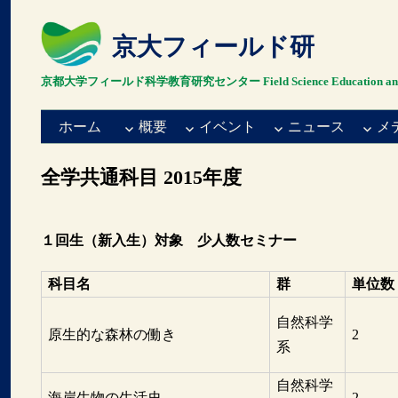
京大フィールド研
京都大学フィールド科学教育研究センター Field Science Education and Resea
ホーム
概要
イベント
ニュース
メ
全学共通科目 2015年度
１回生（新入生）対象 少人数セミナー
科目名
群
単位数
自然科学
原生的な森林の働き
2
系
自然科学
海岸生物の生活史
2