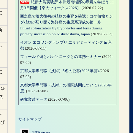
紀伊大島実験所 本州最南端部の環境を学ぼう 11
NEW!
月3日開催【京大ウィークス2026】
(2026-07-22)
に
西之島で噴火後初の植物の生育を確認：コケ植物とシ
ダ植物が切り開く海洋島の生態系形成の第一歩
Initial colonization by bryophytes and ferns during
所
primary succession on Nishinoshima, Japan
(2026-07-17)
イオン エコワングランプリ エリアミーティング in 京
～
都
(2026-07-11)
実
フィールド研とパナソニックとの連携セミナー
(2026-
07-09)
京都大学専門職（技術）5名の公募(2026年度)
(2026-
に
07-08)
京都大学専門職（技術）の機関訪問について (2026年
ス＠
度)
(2026-07-08)
究
研究業績データ
(2026-07-06)
～
サイトマップ
よび
（旧Twitter）