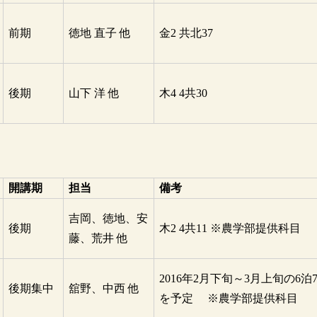
前期
徳地 直子 他
金2 共北37
後期
山下 洋 他
木4 4共30
開講期
担当
備考
吉岡、徳地、安
後期
木2 4共11 ※農学部提供科目
藤、荒井 他
2016年2月下旬～3月上旬の6泊
後期集中
舘野、中西 他
を予定 ※農学部提供科目