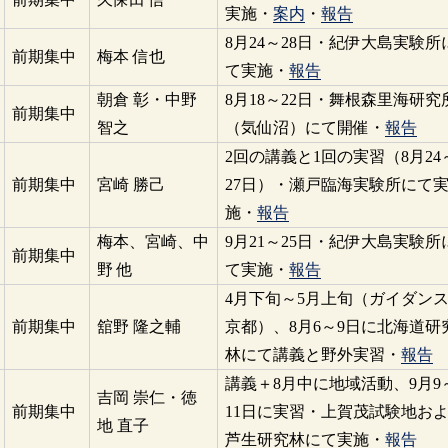
実施・
案内
・
報告
8月24～28日・紀伊大島実験所
前期集中
梅本 信也
て実施・
報告
朝倉 彰・中野
8月18～22日・舞根森里海研究
前期集中
智之
（気仙沼）にて開催・
報告
2回の講義と1回の実習（8月24
前期集中
宮崎 勝己
27日）・瀬戸臨海実験所にて
施・
報告
梅本、宮崎、中
9月21～25日・紀伊大島実験所
前期集中
野 他
て実施・
報告
4月下旬～5月上旬（ガイダン
前期集中
舘野 隆之輔
京都）、8月6～9日に北海道研
林にて講義と野外実習・
報告
講義＋8月中に地域活動、9月9
吉岡 崇仁・徳
前期集中
11日に実習・上賀茂試験地お
地 直子
芦生研究林にて実施・
報告