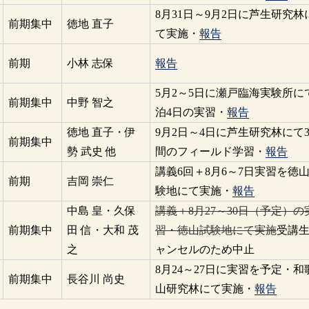
8月31日～9月2日に芦生研究林
前期集中
徳地 直子
て実施・
報告
前期
小林 志保
報告
5月2～5日に瀬戸臨海実験所に
前期集中
中野 智之
泊4日の実習・
報告
徳地 直子・伊
9月2日～4日に芦生研究林にて
前期集中
勢 武史 他
間のフィールド学習・
報告
講義6回＋8月6～7日実習を徳
前期
吉岡 崇仁
験地にて実施・
報告
中島 皇・久保
講義＋8月27～30日（予定）の
前期集中
田 信・大和 茂
習・徳山試験地にて実施
受講
之
ャンセルのため中止
8月24～27日に実習を予定・和
前期集中
長谷川 尚史
山研究林にて実施・
報告