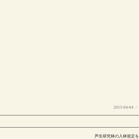
投
2015-04-04
稿
日:
芦生研究林の入林規定