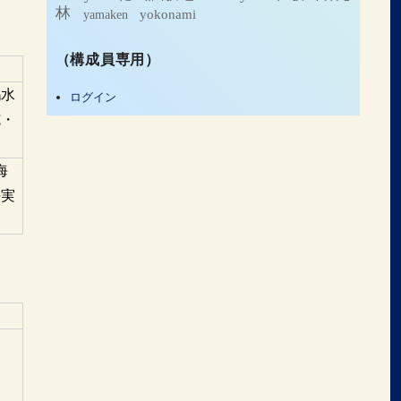
林
yamaken
yokonami
（構成員専用）
鶴水
ログイン
施・
海
海実