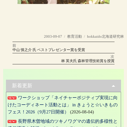
投
カ
タ
2003-09-07
教育活動
hokkaido北海道研究林
稿
テ
グ
前
投
日:
ゴ
前
中山 慎之介 氏 ベストプレゼンター賞を受賞
の
リ
稿
投
次
稿:
ー
次
林 英夫氏 森林管理技術賞を授賞
の
ナ
投
稿:
ビ
ゲ
新着更新
ー
ワークショップ「ネイチャーポジティブ実現に向
NEW!
シ
けたコーディネート活動とは」 in きょうと☆いきもの
ョ
フェス！2026（9月27日開催）
(2026-08-04)
ン
長野県木曽地域のツキノワグマの遺伝的多様性と
NEW!