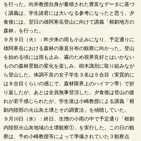
を行った。向井教授自身が蓄積された豊富なデータに基づ
く講義は、学生諸君には大いなる参考になったと思う。夕
食後には、翌日の雄阿寒岳登山に向けて講義「根釧地方の
森林」を行った。
９月９日（火）：昨夕来の雨も小止みになり、予定通りに
雄阿寒岳における森林の垂直分布の観察に向かった。登山
を始める頃には雨も止み、霧のため視界良好とはいかない
ものの森林景観の変化を楽しみ、樹木識別に取り組みなが
ら登山した。体調不良の女子学生３名は５合目（実質的に
は８合目くらいの感じで、森林限界上のハイマツ帯）で折
り返したが、あとは全員無事登頂した。夕食後は登山の疲
れが若干感じられたが、学生達は小崎教授による講義「根
釧内陸部の火山灰土壌とその調査法」を傾聴していた。
９月10日（水）：終日、生憎の小雨の中で予定通り「根釧
内陸部火山灰地域の土壌観察①」を実行した。この日の観
察は、予め小崎教授等によって準備されていた３観察点