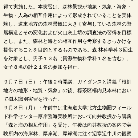
得て実施した。本実習は、森林景観が地象・気象・海象・
生物・人為の相互作用によって形成されていることを実体
験し、道東地方の森林景観に大きく寄与している森林の階
層構造とその変化および火山灰土壌の調査法の習得を目標
とし、また、森林と海との相互作用を考察するきっかけを
提供することを目的とするものである。森 林科学科３回生
を対象とし、男子１３名（資源生物科学科１名を含む）、
女子８名の計２１名の参加を得た。
９月７日（日）：午後２時開講。ガイダンスと講義「根釧
地方の地形・地質・気象」の後、標茶区構内見本林におい
て樹木識別実習を行った。
９月８日（月）：午前中は北海道大学北方生物圏フィール
ド科学センター厚岸臨海実験所において向井教授から講義
「森と海の相互作用」を受け、午後は向井教授の案内で実
験所内の海岸林、厚岸湖、厚岸湖に注ぐ辺寒辺牛川の観察