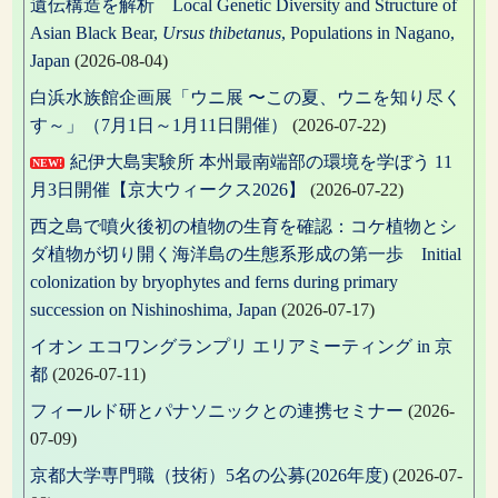
遺伝構造を解析 Local Genetic Diversity and Structure of
Asian Black Bear,
Ursus thibetanus
, Populations in Nagano,
Japan
(2026-08-04)
白浜水族館企画展「ウニ展 〜この夏、ウニを知り尽く
す～」（7月1日～1月11日開催）
(2026-07-22)
紀伊大島実験所 本州最南端部の環境を学ぼう 11
NEW!
月3日開催【京大ウィークス2026】
(2026-07-22)
西之島で噴火後初の植物の生育を確認：コケ植物とシ
ダ植物が切り開く海洋島の生態系形成の第一歩 Initial
colonization by bryophytes and ferns during primary
succession on Nishinoshima, Japan
(2026-07-17)
イオン エコワングランプリ エリアミーティング in 京
都
(2026-07-11)
フィールド研とパナソニックとの連携セミナー
(2026-
07-09)
京都大学専門職（技術）5名の公募(2026年度)
(2026-07-