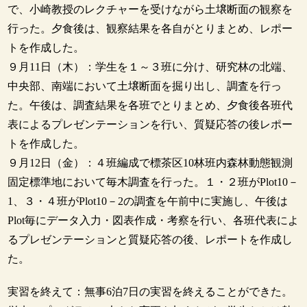
で、小崎教授のレクチャーを受けながら土壌断面の観察を
行った。夕食後は、観察結果を各自がとりまとめ、レポー
トを作成した。
９月11日（木）：学生を１～３班に分け、研究林の北端、
中央部、南端において土壌断面を掘り出し、調査を行っ
た。午後は、調査結果を各班でとりまとめ、夕食後各班代
表によるプレゼンテーションを行い、質疑応答の後レポー
トを作成した。
９月12日（金）：４班編成で標茶区10林班内森林動態観測
固定標準地において毎木調査を行った。１・２班がPlot10－
1、３・４班がPlot10－2の調査を午前中に実施し、午後は
Plot毎にデータ入力・図表作成・考察を行い、各班代表によ
るプレゼンテーションと質疑応答の後、レポートを作成し
た。
実習を終えて：無事6泊7日の実習を終えることができた。