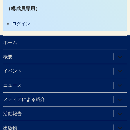
（構成員専用）
ログイン
ホーム
サ
概要
ブ
メ
ニ
サ
イベント
ュ
ブ
ー
メ
を
ニ
サ
ニュース
展
ュ
ブ
開
ー
メ
を
ニ
サ
メディアによる紹介
展
ュ
ブ
開
ー
メ
を
ニ
サ
活動報告
展
ュ
ブ
開
ー
メ
を
ニ
サ
出版物