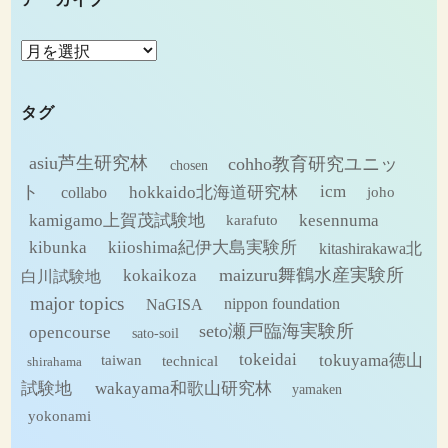
ア
ー
カ
タグ
イ
ブ
asiu芦生研究林
cohho教育研究ユニッ
chosen
ト
hokkaido北海道研究林
icm
collabo
joho
kamigamo上賀茂試験地
kesennuma
karafuto
kibunka
kiioshima紀伊大島実験所
kitashirakawa北
maizuru舞鶴水産実験所
kokaikoza
白川試験地
major topics
NaGISA
nippon foundation
seto瀬戸臨海実験所
opencourse
sato-soil
tokeidai
tokuyama徳山
technical
taiwan
shirahama
試験地
wakayama和歌山研究林
yamaken
yokonami