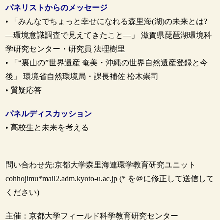
パネリストからのメッセージ
• 「みんなでちょっと幸せになれる森里海(湖)の未来とは?
―環境意識調査で見えてきたこと―」 滋賀県琵琶湖環境科
学研究センター・研究員 法理樹里
• 「“裏山の”世界遺産 奄美・沖縄の世界自然遺産登録と今
後」 環境省自然環境局・課長補佐 松木崇司
• 質疑応答
パネルディスカッション
• 高校生と未来を考える
問い合わせ先:京都大学森里海連環学教育研究ユニット
cohhojimu*mail2.adm.kyoto-u.ac.jp (* を＠に修正して送信して
ください)
主催：京都大学フィールド科学教育研究センター