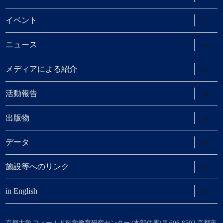
ブ
メ
ニ
サ
イベント
ュ
ブ
ー
メ
を
ニ
サ
ニュース
展
ュ
ブ
開
ー
メ
を
ニ
サ
メディアによる紹介
展
ュ
ブ
開
ー
メ
を
ニ
サ
活動報告
展
ュ
ブ
開
ー
メ
を
ニ
サ
出版物
展
ュ
ブ
開
ー
メ
を
ニ
サ
データ
展
ュ
ブ
開
ー
メ
を
ニ
サ
施設等へのリンク
展
ュ
ブ
開
ー
メ
を
ニ
サ
in English
展
ュ
ブ
開
ー
メ
を
ニ
展
ュ
京都大学 フィールド科学教育研究センター (本部住所) 〒606-8502 京都市