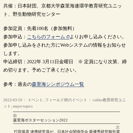
共催：日本財団、京都大学森里海連環学教育研究ユニッ
ト、野生動物研究センター
参加定員：先着100名（参加無料）
参加申込：
こちらのフォーム
よりお申し込みください。
参加申し込みをされた方にWebシステムの情報をお知らせ
します。
申込締切：2022年 3月11日金曜日 ※ 定員になり次第、締
め切ります。予めご了承ください。
参考：過去の
森里海シンポジウム一覧
投
カ
タ
2022-03-19
イベント
,
フィールド研のイベント
cohho教育研究ユニ
稿
テ
グ
ット
,
major topics
日:
ゴ
前
投
リ
前
森里海ポスターセッション2022
の
ー
稿
投
次
稿:
次
打田篤彦 連携研究員が、日本社会関係学会 最優秀研究報告賞