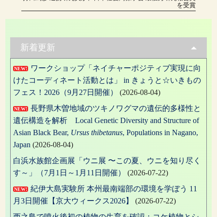
の
ナ
を受賞
投
稿:
ビ
ゲ
新着更新
ー
ワークショップ「ネイチャーポジティブ実現に向
シ
NEW!
けたコーディネート活動とは」 in きょうと☆いきもの
ョ
フェス！2026（9月27日開催）
(2026-08-04)
ン
長野県木曽地域のツキノワグマの遺伝的多様性と
NEW!
遺伝構造を解析 Local Genetic Diversity and Structure of
Asian Black Bear,
Ursus thibetanus
, Populations in Nagano,
Japan
(2026-08-04)
白浜水族館企画展「ウニ展 〜この夏、ウニを知り尽く
す～」（7月1日～1月11日開催）
(2026-07-22)
紀伊大島実験所 本州最南端部の環境を学ぼう 11
NEW!
月3日開催【京大ウィークス2026】
(2026-07-22)
西之島で噴火後初の植物の生育を確認：コケ植物とシ