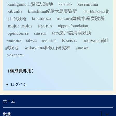
kamigamo上賀茂試験地
kesennuma
karafuto
kibunka
kiioshima紀伊大島実験所
kitashirakawa北
maizuru舞鶴水産実験所
kokaikoza
白川試験地
major topics
NaGISA
nippon foundation
seto瀬戸臨海実験所
opencourse
sato-soil
tokeidai
tokuyama徳山
technical
taiwan
shirahama
試験地
wakayama和歌山研究林
yamaken
yokonami
（構成員専用）
ログイン
ホーム
サ
概要