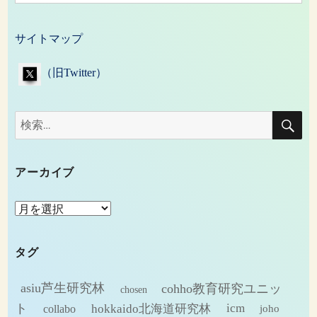
サイトマップ
（旧Twitter）
検
検
索
索:
アーカイブ
ア
ー
カ
タグ
イ
ブ
asiu芦生研究林
cohho教育研究ユニッ
chosen
ト
hokkaido北海道研究林
icm
collabo
joho