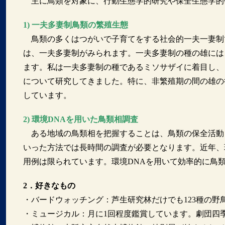
主に鳥類を対象に、行動生態学的研究や保全生態学的
1) 一夫多妻制鳥類の繁殖生態
鳥類の多くはつがいで子育てをする社会的一夫一妻制
は、一夫多妻制がみられます。一夫多妻制の種の雄には
ます。私は一夫多妻制の種であるミソサザイに着目し、
について研究してきました。特に、非繁殖期の間の雄の
しています。
2) 環境DNAを用いた鳥類相調査
ある地域の鳥類相を把握することは、鳥類の保全活動
いった方法では長時間の調査が必要となります。近年、
用例は限られています。環境DNAを用いて効率的に鳥
2．好きなもの
・バードウォッチング：芦生研究林だけでも123種の野
・ミュージカル：月に1回程度鑑賞しています。劇団四