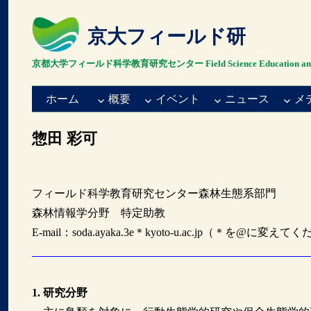
京大フィールド研
京都大学フィールド科学教育研究センター Field Science Education and Resea
ホーム
概要
イベント
ニュース
メ
惣田 彩可
フィールド科学教育研究センター森林生態系部門
森林情報学分野 特定助教
E-mail：soda.ayaka.3e＊kyoto-u.ac.jp（＊を@に変え
1. 研究分野