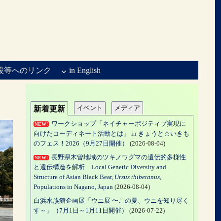
設等へのリンク
in English
イベント
メディア
新着更新
ワークショップ「ネイチャーポジティブ実現に
NEW!
向けたコーディネート活動とは」 in きょうと☆いきも
のフェス！2026（9月27日開催）
(2026-08-04)
長野県木曽地域のツキノワグマの遺伝的多様性
NEW!
と遺伝構造を解析 Local Genetic Diversity and
Structure of Asian Black Bear,
Ursus thibetanus
,
Populations in Nagano, Japan
(2026-08-04)
白浜水族館企画展「ウニ展 〜この夏、ウニを知り尽く
す～」（7月1日～1月11日開催）
(2026-07-22)