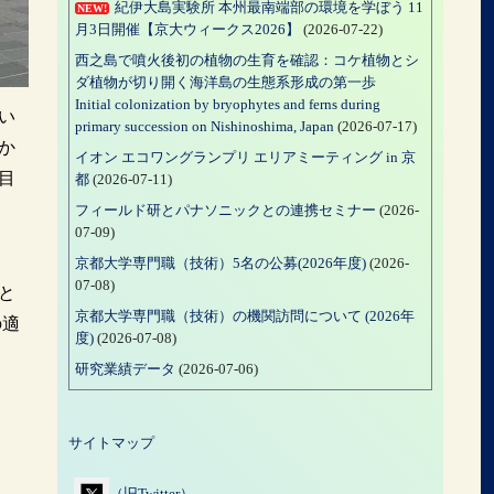
紀伊大島実験所 本州最南端部の環境を学ぼう 11
NEW!
月3日開催【京大ウィークス2026】
(2026-07-22)
西之島で噴火後初の植物の生育を確認：コケ植物とシ
ダ植物が切り開く海洋島の生態系形成の第一歩
Initial colonization by bryophytes and ferns during
い
primary succession on Nishinoshima, Japan
(2026-07-17)
か
イオン エコワングランプリ エリアミーティング in 京
目
都
(2026-07-11)
フィールド研とパナソニックとの連携セミナー
(2026-
07-09)
京都大学専門職（技術）5名の公募(2026年度)
(2026-
07-08)
と
京都大学専門職（技術）の機関訪問について (2026年
の適
度)
(2026-07-08)
研究業績データ
(2026-07-06)
サイトマップ
（旧Twitter）