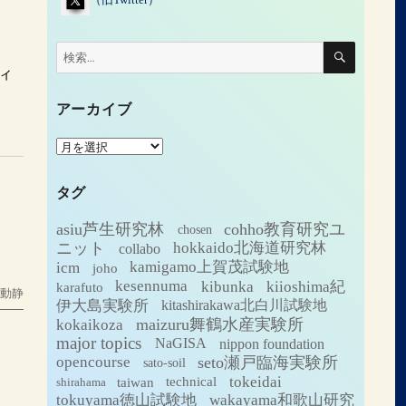
検
検
索
索:
ィ
アーカイブ
ア
ー
カ
タグ
イ
ブ
asiu芦生研究林
cohho教育研究ユ
chosen
ニット
hokkaido北海道研究林
collabo
icm
kamigamo上賀茂試験地
joho
kesennuma
kibunka
kiioshima紀
karafuto
の動静
伊大島実験所
kitashirakawa北白川試験地
maizuru舞鶴水産実験所
kokaikoza
major topics
NaGISA
nippon foundation
seto瀬戸臨海実験所
opencourse
sato-soil
tokeidai
technical
taiwan
shirahama
tokuyama徳山試験地
wakayama和歌山研究