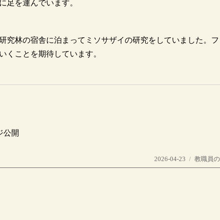
に足を運んでいます。
研究林の宿舎に泊まってミソサザイの研究をしていました。フ
いくことを期待しています。
てページ公開
投
カ
2026-04-23
教職員
稿
テ
日:
ゴ
リ
ー