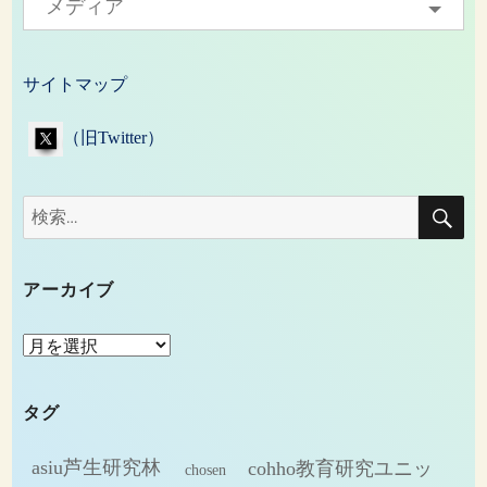
メディア
サイトマップ
（旧Twitter）
検
検
索
索:
アーカイブ
ア
ー
カ
タグ
イ
ブ
asiu芦生研究林
cohho教育研究ユニッ
chosen