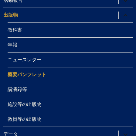
活動報告
展
ュ
ブ
開
ー
メ
を
ニ
サ
出版物
展
ュ
ブ
開
ー
メ
を
ニ
教科書
展
ュ
開
ー
を
年報
展
開
ニュースレター
概要パンフレット
講演録等
施設等の出版物
教員等の出版物
サ
データ