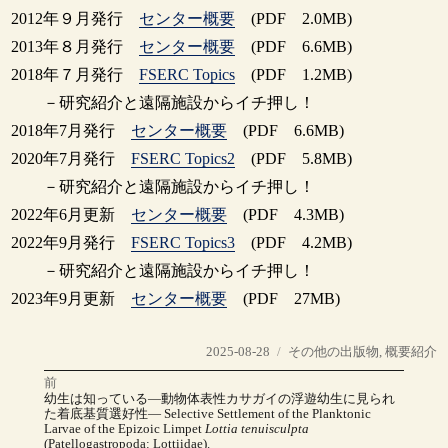
2012年９月発行
センター概要
(PDF 2.0MB)
2013年８月発行
センター概要
(PDF 6.6MB)
2018年７月発行
FSERC Topics
(PDF 1.2MB)
－研究紹介と遠隔施設からイチ押し！
2018年7月発行
センター概要
(PDF 6.6MB)
2020年7月発行
FSERC Topics2
(PDF 5.8MB)
－研究紹介と遠隔施設からイチ押し！
2022年6月更新
センター概要
(PDF 4.3MB)
2022年9月発行
FSERC Topics3
(PDF 4.2MB)
－研究紹介と遠隔施設からイチ押し！
2023年9月更新
センター概要
(PDF 27MB)
投
カ
2025-08-28
その他の出版物
,
概要紹介
稿
テ
前
投
日:
ゴ
前
幼生は知っている―動物体表性カサガイの浮遊幼生に見られ
の
リ
た着底基質選好性― Selective Settlement of the Planktonic
稿
投
Larvae of the Epizoic Limpet
Lottia tenuisculpta
稿:
ー
(Patellogastropoda: Lottiidae).