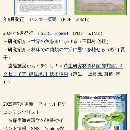
年8月発行
センター概要
(PDF 30MB)
2024年9月発行
FSERC Topics4
(PDF 5.1MB)
－研究紹介＞
世界の魚を追いかける
（三田村 啓理）
－研究紹介＞
林床での菌類の生活に思いを馳せる
（杉山 賢
子）
－遠隔施設からイチ押し！＞
芦生研究林資料館 斧蛇館, メ
タセコイア, 伊佐津川, 技術職員
（芦生, 上賀茂, 舞鶴, 瀬
戸）
2025年7月更新 フィールド研
コンテンツリスト
※森里海連環学の連載やイ
ベント情報、SNS、Youtubeな