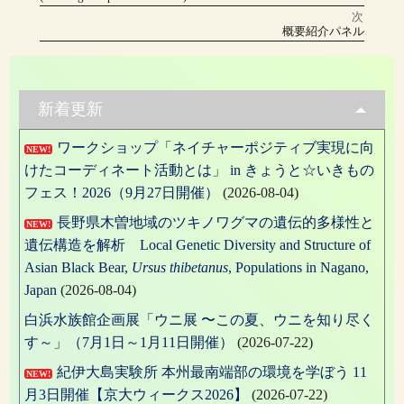
ナ
次
次
ビ
概要紹介パネル
の
投
ゲ
稿:
ー
新着更新
シ
ワークショップ「ネイチャーポジティブ実現に向
ョ
NEW!
けたコーディネート活動とは」 in きょうと☆いきもの
ン
フェス！2026（9月27日開催）
(2026-08-04)
長野県木曽地域のツキノワグマの遺伝的多様性と
NEW!
遺伝構造を解析 Local Genetic Diversity and Structure of
Asian Black Bear,
Ursus thibetanus
, Populations in Nagano,
Japan
(2026-08-04)
白浜水族館企画展「ウニ展 〜この夏、ウニを知り尽く
す～」（7月1日～1月11日開催）
(2026-07-22)
紀伊大島実験所 本州最南端部の環境を学ぼう 11
NEW!
月3日開催【京大ウィークス2026】
(2026-07-22)