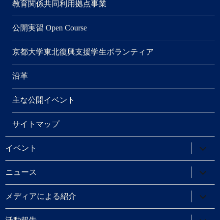
教育関係共同利用拠点事業
公開実習 Open Course
京都大学東北復興支援学生ボランティア
沿革
主な公開イベント
サイトマップ
サ
イベント
ブ
メ
ニ
サ
ニュース
ュ
ブ
ー
メ
を
ニ
サ
メディアによる紹介
展
ュ
ブ
開
ー
メ
を
ニ
サ