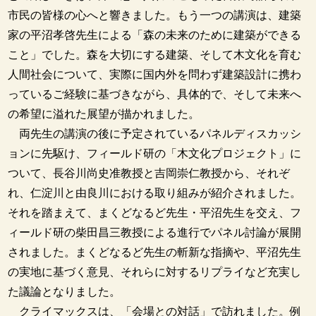
市民の皆様の心へと響きました。もう一つの講演は、建築
家の平沼孝啓先生による「森の未来のために建築ができる
こと」でした。森を大切にする建築、そして木文化を育む
人間社会について、実際に国内外を問わず建築設計に携わ
っているご経験に基づきながら、具体的で、そして未来へ
の希望に溢れた展望が描かれました。
両先生の講演の後に予定されているパネルディスカッシ
ョンに先駆け、フィールド研の「木文化プロジェクト」に
ついて、長谷川尚史准教授と吉岡崇仁教授から、それぞ
れ、仁淀川と由良川における取り組みが紹介されました。
それを踏まえて、まくどなるど先生・平沼先生を交え、フ
ィールド研の柴田昌三教授による進行でパネル討論が展開
されました。まくどなるど先生の斬新な指摘や、平沼先生
の実地に基づく意見、それらに対するリプライなど充実し
た議論となりました。
クライマックスは、「会場との対話」で訪れました。例