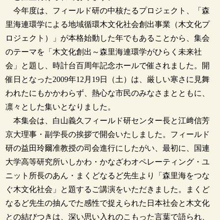
今年度は、フィールド研の中核たるプロジェクト、「森
里海連環学による地域循環木文化社会創出事業（木文化プ
ロジェクト）」が本格始動した年でもあることから、集会
のテーマを「木文化創出～森里海連環学がひらく未来社
会」と題し、時計台百周年記念ホールで催されました。開
催日となった2009年12月19日（土）は、厳しい寒さに見舞
われたにもかかわらず、熱心な市民のみなさまとともに、
凛々とした集いとなりました。
本集会は、白山義久フィールド研センター長と江﨑信芳
京大理事・副学長の挨拶で開会いたしました。フィールド
研の益田玲爾准教授の司会進行にしたがい、最初に、国連
大学高等研究所いしかわ・かなざわオペレーティング・ユ
ニット所長のあん・まくどなるど先生より「森里海をつな
ぐ木文化社会」と題するご講演をいただきました。まくど
なるど先生の抽んでた感性で捉えられた日本社会と木文化
との結びつきは、深い思い入れのこもった言葉で語られ、