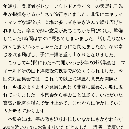
年通り、登壇者が並び、アウトドアライターの天野礼子先
生が指揮をとるかたちで進行されました。非常にエキサイ
ティングな議論が、会場の参加者も巻き込んで繰り広げら
れました。率直で熱い意見があちこちから飛び出し、準備
していた1時間はすぐに尽きてしまいました。話し足りない
方々も多くいらっしゃったようにも伺えましたが、冬の寒
さを吹き飛ばし、手に汗握る盛り上がりとなりました。
こうして4時間にわたって開かれた今年の対話集会は、フ
ィールド研の山下洋教授の挨拶で締めくくられました。今
回の対話集会では、これまで以上に率直な意見が開陳さ
れ、今後のますますの発展に向けて非常に重要な示唆に溢
れておりました。本集会から学ぶことは多く、いただいた
賞賛と叱咤を謹んで受け止めて、これからに活かしていこ
うと考えております。
本集会には、年の瀬も迫りお忙しいなかにもかかわらず
200名近い方々にお集まりいただきました。講演、登壇いた