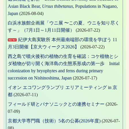
Asian Black Bear,
Ursus thibetanus
, Populations in Nagano,
Japan
(2026-08-04)
白浜水族館企画展「ウニ展 〜この夏、ウニを知り尽く
す～」（7月1日～1月11日開催）
(2026-07-22)
紀伊大島実験所 本州最南端部の環境を学ぼう 11
NEW!
月3日開催【京大ウィークス2026】
(2026-07-22)
西之島で噴火後初の植物の生育を確認：コケ植物とシ
ダ植物が切り開く海洋島の生態系形成の第一歩 Initial
colonization by bryophytes and ferns during primary
succession on Nishinoshima, Japan
(2026-07-17)
イオン エコワングランプリ エリアミーティング in 京
都
(2026-07-11)
フィールド研とパナソニックとの連携セミナー
(2026-
07-09)
京都大学専門職（技術）5名の公募(2026年度)
(2026-07-
08)