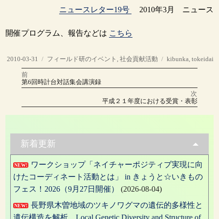
ニュースレター19号
2010年3月 ニュース
開催プログラム、報告などは
こちら
投
カ
タ
2010-03-31
フィールド研のイベント
,
社会貢献活動
kibunka
,
tokeidai
稿
テ
グ
前
投
日:
ゴ
前
第6回時計台対話集会講演録
の
リ
稿
投
次
稿:
ー
次
平成２１年度における受賞・表彰
の
ナ
投
稿:
ビ
ゲ
新着更新
ー
ワークショップ「ネイチャーポジティブ実現に向
NEW!
シ
けたコーディネート活動とは」 in きょうと☆いきもの
ョ
フェス！2026（9月27日開催）
(2026-08-04)
ン
長野県木曽地域のツキノワグマの遺伝的多様性と
NEW!
遺伝構造を解析 Local Genetic Diversity and Structure of