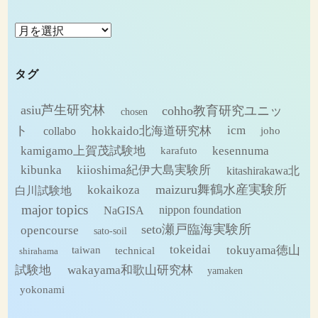
ア
ー
カ
タグ
イ
ブ
asiu芦生研究林
cohho教育研究ユニッ
chosen
ト
hokkaido北海道研究林
icm
collabo
joho
kamigamo上賀茂試験地
kesennuma
karafuto
kibunka
kiioshima紀伊大島実験所
kitashirakawa北
maizuru舞鶴水産実験所
kokaikoza
白川試験地
major topics
NaGISA
nippon foundation
seto瀬戸臨海実験所
opencourse
sato-soil
tokeidai
tokuyama徳山
technical
taiwan
shirahama
試験地
wakayama和歌山研究林
yamaken
yokonami