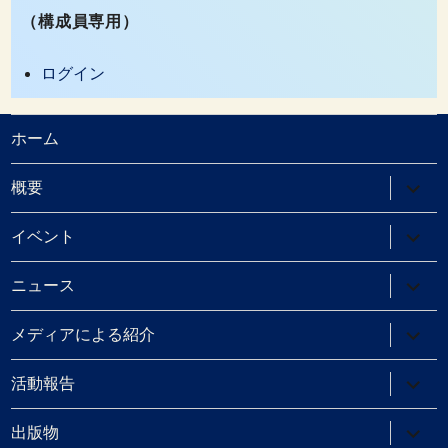
（構成員専用）
ログイン
ホーム
サ
概要
ブ
メ
ニ
サ
イベント
ュ
ブ
ー
メ
を
ニ
サ
ニュース
展
ュ
ブ
開
ー
メ
を
ニ
サ
メディアによる紹介
展
ュ
ブ
開
ー
メ
を
ニ
サ
活動報告
展
ュ
ブ
開
ー
メ
を
ニ
サ
出版物
展
ュ
ブ