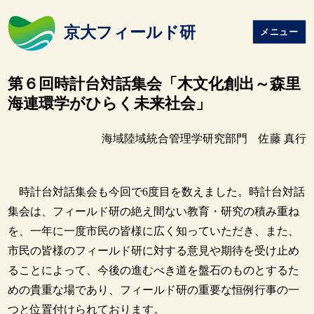
京大フィールド研
メニュー
第６回時計台対話集会「木文化創出～森里
海連環学がひらく未来社会」
海域陸域統合管理学研究部門 佐藤 真行
時計台対話集会も今回で6度目を数えました。時計台対話
集会は、フィールド研の絶え間ない教育・研究の積み重ね
を、一年に一度市民の皆様に広く知っていただき、また、
市民の皆様のフィールド研に対する意見や期待を受け止め
ることによって、今後の進むべき道を盤石のものとするた
めの貴重な場であり、フィールド研の重要な恒例行事の一
つと位置付けられております。