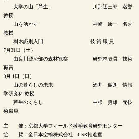
大学の山「芦生」 川那辺三郎 名誉
教授
山を活かす 神崎 康一 名誉
教授
樹木識別入門 技 術 職 員
7月31日（土）
由良川源流部の森林観察 研究林教員・技術
職員
8月 1日（日）
山の暮らしの未来 酒井 徹朗 情報
学研究科 教授
芦生のくらし 中根 勇雄 元技
術職員
主 催：京都大学フィールド科学教育研究センター
協 賛：全日本空輸株式会社 CSR推進室