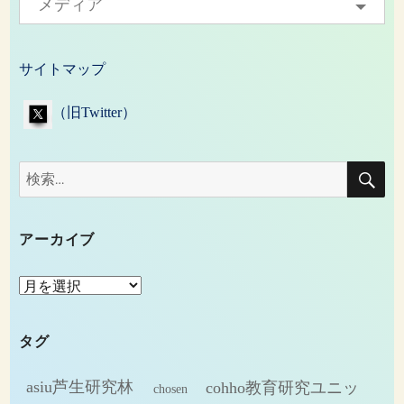
メディア
サイトマップ
（旧Twitter）
検
検
索
索:
アーカイブ
ア
ー
カ
タグ
イ
ブ
asiu芦生研究林
cohho教育研究ユニッ
chosen