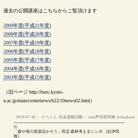
過去の公開講座はこちらからご覧頂けます
2009年度(平成21年度)
2008年度(平成20年度)
2007年度(平成19年度)
2006年度(平成18年度)
2005年度(平成17年度)
2004年度(平成16年度)
2003年度(平成15年度)
（旧ページ http://fserc.kyoto-
u.ac.jp/main/centernews/h22/10news02.html）
投
カ
タ
2010-07-30
イベント
,
社会貢献活動
asiu芦生研究林
,
kokaikoza
稿
テ
グ
前
投
日:
ゴ
前
「森や海の資源活かそう」田辺 森林考えるシンポ ［紀伊民
の
リ
報］
稿