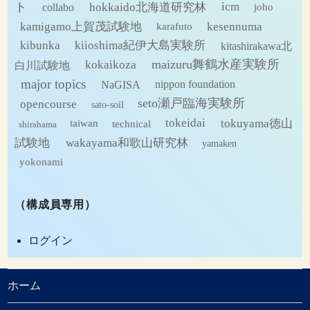
ト
hokkaido北海道研究林
icm
collabo
joho
kamigamo上賀茂試験地
kesennuma
karafuto
kibunka
kiioshima紀伊大島実験所
kitashirakawa北
maizuru舞鶴水産実験所
kokaikoza
白川試験地
major topics
NaGISA
nippon foundation
seto瀬戸臨海実験所
opencourse
sato-soil
tokeidai
tokuyama徳山
technical
taiwan
shirahama
試験地
wakayama和歌山研究林
yamaken
yokonami
（構成員専用）
ログイン
ホーム