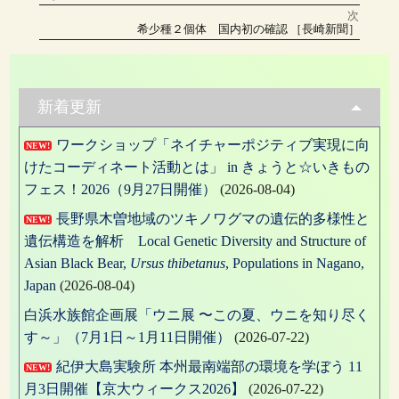
投
稿:
ー
次
ナ
次
希少種２個体 国内初の確認 ［長崎新聞］
の
投
ビ
稿:
ゲ
新着更新
ー
ワークショップ「ネイチャーポジティブ実現に向
シ
NEW!
けたコーディネート活動とは」 in きょうと☆いきもの
ョ
フェス！2026（9月27日開催）
(2026-08-04)
ン
長野県木曽地域のツキノワグマの遺伝的多様性と
NEW!
遺伝構造を解析 Local Genetic Diversity and Structure of
Asian Black Bear,
Ursus thibetanus
, Populations in Nagano,
Japan
(2026-08-04)
白浜水族館企画展「ウニ展 〜この夏、ウニを知り尽く
す～」（7月1日～1月11日開催）
(2026-07-22)
紀伊大島実験所 本州最南端部の環境を学ぼう 11
NEW!
月3日開催【京大ウィークス2026】
(2026-07-22)