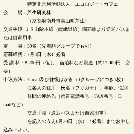
特定非営利活動法人 エコロジー・カフェ
会 場：芦生研究林
（京都府南丹市美山町芦生）
交通手段: ＪＲ山陰本線（嵯峨野線）園部駅より送迎バスま
たは自家用車
定 員：30名（先着順グループでも可）
応募締切：7月8日（木）必着
受 講 料：8,200円（但し、宿泊料など別途［約17,000円］必
要）
申込方法：E-mail及び往復はがき（1グループにつき1枚）
に各人の住所、氏名（フリガナ）、年齢、性別
昼間の連絡先（携帯電話番号・FAX番号・E-
mailなど）
交通手段（送迎バスまたは自家用車）
を記入のうえ6月30日（水）〈必着〉までお申し
込み下さい。