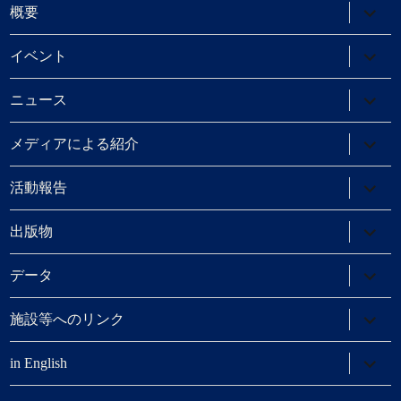
サ
概要
ブ
メ
ニ
サ
イベント
ュ
ブ
ー
メ
を
ニ
サ
ニュース
展
ュ
ブ
開
ー
メ
を
ニ
サ
メディアによる紹介
展
ュ
ブ
開
ー
メ
を
ニ
サ
活動報告
展
ュ
ブ
開
ー
メ
を
ニ
サ
出版物
展
ュ
ブ
開
ー
メ
を
ニ
サ
データ
展
ュ
ブ
開
ー
メ
を
ニ
サ
施設等へのリンク
展
ュ
ブ
開
ー
メ
を
ニ
サ
in English
展
ュ
ブ
開
ー
メ
を