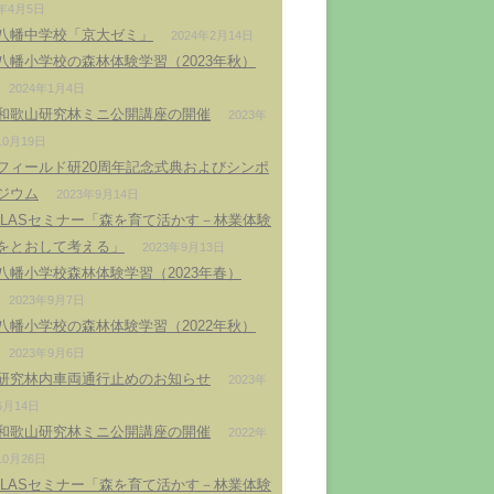
年4月5日
八幡中学校「京大ゼミ」
2024年2月14日
八幡小学校の森林体験学習（2023年秋）
2024年1月4日
和歌山研究林ミニ公開講座の開催
2023年
10月19日
フィールド研20周年記念式典およびシンポ
ジウム
2023年9月14日
ILASセミナー「森を育て活かす－林業体験
をとおして考える」
2023年9月13日
八幡小学校森林体験学習（2023年春）
2023年9月7日
八幡小学校の森林体験学習（2022年秋）
2023年9月6日
研究林内車両通行止めのお知らせ
2023年
6月14日
和歌山研究林ミニ公開講座の開催
2022年
10月26日
ILASセミナー「森を育て活かす－林業体験