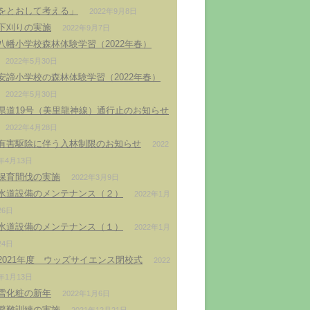
をとおして考える」
2022年9月8日
下刈りの実施
2022年9月7日
八幡小学校森林体験学習（2022年春）
2022年5月30日
安諦小学校の森林体験学習（2022年春）
2022年5月30日
県道19号（美里龍神線）通行止のお知らせ
2022年4月28日
有害駆除に伴う入林制限のお知らせ
2022
年4月13日
保育間伐の実施
2022年3月9日
水道設備のメンテナンス（２）
2022年1月
26日
水道設備のメンテナンス（１）
2022年1月
24日
2021年度 ウッズサイエンス閉校式
2022
年1月13日
雪化粧の新年
2022年1月6日
避難訓練の実施