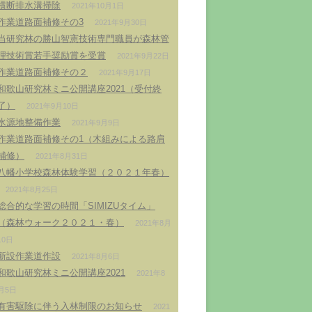
横断排水溝掃除
2021年10月1日
作業道路面補修その3
2021年9月30日
当研究林の勝山智憲技術専門職員が森林管
理技術賞若手奨励賞を受賞
2021年9月22日
作業道路面補修その２
2021年9月17日
和歌山研究林ミニ公開講座2021（受付終
了）
2021年9月10日
水源地整備作業
2021年9月9日
作業道路面補修その1（木組みによる路肩
補修）
2021年8月31日
八幡小学校森林体験学習（２０２１年春）
2021年8月25日
総合的な学習の時間「SIMIZUタイム」
（森林ウォーク２０２１・春）
2021年8月
10日
新設作業道作設
2021年8月6日
和歌山研究林ミニ公開講座2021
2021年8
月5日
有害駆除に伴う入林制限のお知らせ
2021