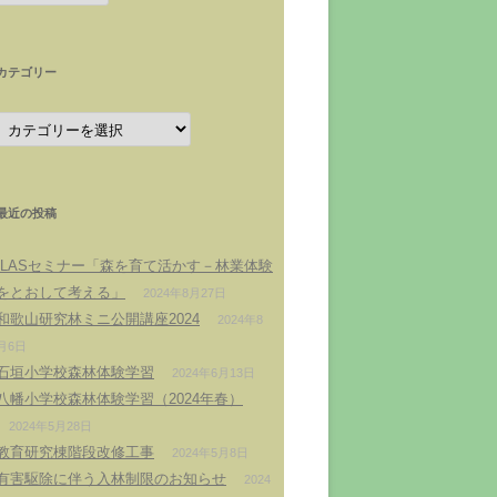
カ
イ
ブ
カテゴリー
カ
テ
ゴ
リ
ー
最近の投稿
ILASセミナー「森を育て活かす－林業体験
をとおして考える」
2024年8月27日
和歌山研究林ミニ公開講座2024
2024年8
月6日
石垣小学校森林体験学習
2024年6月13日
八幡小学校森林体験学習（2024年春）
2024年5月28日
教育研究棟階段改修工事
2024年5月8日
有害駆除に伴う入林制限のお知らせ
2024