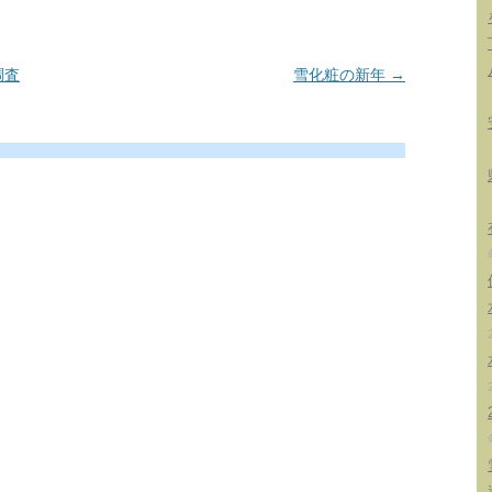
調査
雪化粧の新年
→