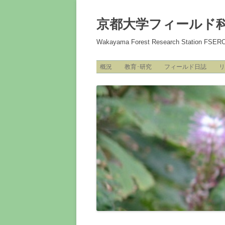
コ
ン
テ
京都大学フィールド
ン
ツ
へ
Wakayama Forest Research Station FSER
ス
キ
ッ
プ
概況
教育･研究
フィールド日誌
リ
施設・設備
アクセス
スタッフ