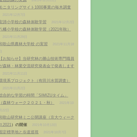
2021年12月21日
モニタリングサイト1000事業の毎木調査
2021年12月7日
安諦小学校の森林体験学習
2021年12月2日
八幡小学校の森林体験学習（2021年秋）
2021年11月29日
和歌山県農林大学校 の実習
2021年11月18
日
【お知らせ】当研究林の勝山技術専門職員
が森林・林業交流研究発表会で発表します
2021年11月11日
環境系プロジェクト（有田川水質調査）
2021年11月2日
総合的な学習の時間「SIMIZUタイム」
（森林ウォーク２０２１・秋）
2021年10
月22日
和歌山研究林ミニ公開講座（
京大ウィーク
ス2021
）の開催
2021年10月13日
固定標準地と歩道巡視
2021年10月7日