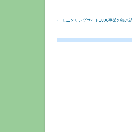
投
←
モニタリングサイト1000事業の毎木
稿
ナ
ビ
ゲ
ー
シ
ョ
ン