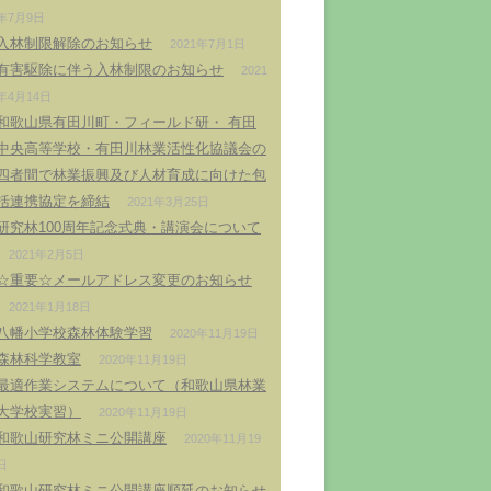
年7月9日
入林制限解除のお知らせ
2021年7月1日
有害駆除に伴う入林制限のお知らせ
2021
年4月14日
和歌山県有田川町・フィールド研・ 有田
中央高等学校・有田川林業活性化協議会の
四者間で林業振興及び人材育成に向けた包
括連携協定を締結
2021年3月25日
研究林100周年記念式典・講演会について
2021年2月5日
☆重要☆メールアドレス変更のお知らせ
2021年1月18日
八幡小学校森林体験学習
2020年11月19日
森林科学教室
2020年11月19日
最適作業システムについて（和歌山県林業
大学校実習）
2020年11月19日
和歌山研究林ミニ公開講座
2020年11月19
日
和歌山研究林ミニ公開講座順延のお知らせ