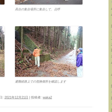
高台の集合場所に集合して、点呼
避難経路上での危険個所を確認します
日:
2021年12月21日
|
投稿者:
waka2