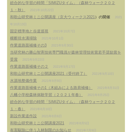
総合的な学習の時間「SIMIZUタイム」（森林ウォーク２０２
１・秋）
2021年10月22日
和歌山研究林ミニ公開講座（
京大ウィークス2021
）の開催
2021
年10月13日
固定標準地と歩道巡視
2021年10月7日
横断排水溝掃除
2021年10月1日
作業道路面補修その3
2021年9月30日
当研究林の勝山智憲技術専門職員が森林管理技術賞若手奨励賞を
受賞
2021年9月22日
作業道路面補修その２
2021年9月17日
和歌山研究林ミニ公開講座2021（受付終了）
2021年9月10日
水源地整備作業
2021年9月9日
作業道路面補修その1（木組みによる路肩補修）
2021年8月31日
八幡小学校森林体験学習（２０２１年春）
2021年8月25日
総合的な学習の時間「SIMIZUタイム」（森林ウォーク２０２
１・春）
2021年8月10日
新設作業道作設
2021年8月6日
和歌山研究林ミニ公開講座2021
2021年8月5日
有害駆除に伴う入林制限のお知らせ
2021年7月9日