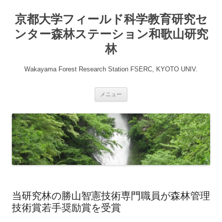
コ
ン
京都大学フィールド科学教育研究セ
テ
ン
ツ
ンター森林ステーション和歌山研究
へ
ス
林
キ
ッ
プ
Wakayama Forest Research Station FSERC, KYOTO UNIV.
メニュー
当研究林の勝山智憲技術専門職員が森林管理
技術賞若手奨励賞を受賞