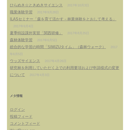
ひらめき☆ときめきサイエンス
2017年10月3日
職業体験学習
2017年9月28日
ILASセミナー「森を育て活かす－林業体験をとおして考える」
2017年9月4日
夏季特設課外実習「関西研修」
2017年8月25日
森林体験学習
2017年6月5日
総合的な学習の時間「SIMIZUタイム」（森林ウォーク）
2017
年6月5日
ウッズサイエンス
2017年4月26日
研究林を利用していただく上での利用要項および申請様式の変更
について
2017年4月3日
メタ情報
ログイン
投稿フィード
コメントフィード