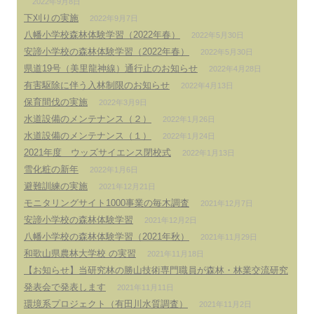
2022年9月8日
下刈りの実施
2022年9月7日
八幡小学校森林体験学習（2022年春）
2022年5月30日
安諦小学校の森林体験学習（2022年春）
2022年5月30日
県道19号（美里龍神線）通行止のお知らせ
2022年4月28日
有害駆除に伴う入林制限のお知らせ
2022年4月13日
保育間伐の実施
2022年3月9日
水道設備のメンテナンス（２）
2022年1月26日
水道設備のメンテナンス（１）
2022年1月24日
2021年度 ウッズサイエンス閉校式
2022年1月13日
雪化粧の新年
2022年1月6日
避難訓練の実施
2021年12月21日
モニタリングサイト1000事業の毎木調査
2021年12月7日
安諦小学校の森林体験学習
2021年12月2日
八幡小学校の森林体験学習（2021年秋）
2021年11月29日
和歌山県農林大学校 の実習
2021年11月18日
【お知らせ】当研究林の勝山技術専門職員が森林・林業交流研究
発表会で発表します
2021年11月11日
環境系プロジェクト（有田川水質調査）
2021年11月2日