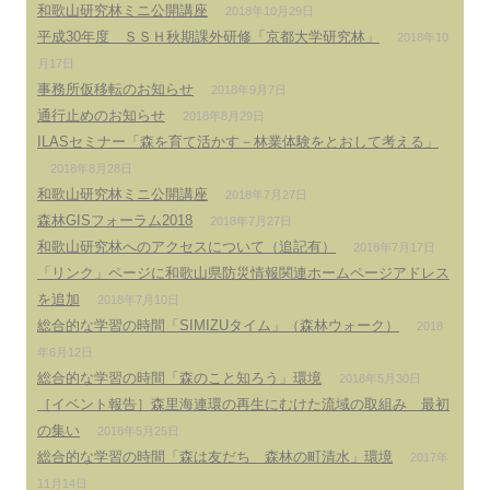
和歌山研究林ミニ公開講座
2018年10月29日
平成30年度 ＳＳＨ秋期課外研修「京都大学研究林」
2018年10
月17日
事務所仮移転のお知らせ
2018年9月7日
通行止めのお知らせ
2018年8月29日
ILASセミナー「森を育て活かす－林業体験をとおして考える」
2018年8月28日
和歌山研究林ミニ公開講座
2018年7月27日
森林GISフォーラム2018
2018年7月27日
和歌山研究林へのアクセスについて（追記有）
2018年7月17日
「リンク」ページに和歌山県防災情報関連ホームページアドレス
を追加
2018年7月10日
総合的な学習の時間「SIMIZUタイム」（森林ウォーク）
2018
年6月12日
総合的な学習の時間「森のこと知ろう」環境
2018年5月30日
［イベント報告］森里海連環の再生にむけた流域の取組み 最初
の集い
2018年5月25日
総合的な学習の時間「森は友だち 森林の町清水」環境
2017年
11月14日