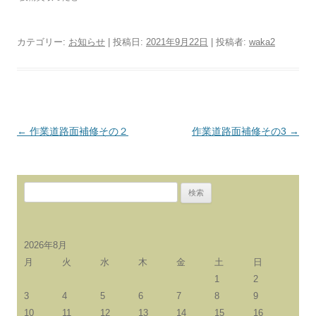
カテゴリー:
お知らせ
| 投稿日:
2021年9月22日
|
投稿者:
waka2
投
←
作業道路面補修その２
作業道路面補修その3
→
稿
ナ
検
ビ
索:
ゲ
ー
2026年8月
シ
月
火
水
木
金
土
日
ョ
1
2
ン
3
4
5
6
7
8
9
10
11
12
13
14
15
16