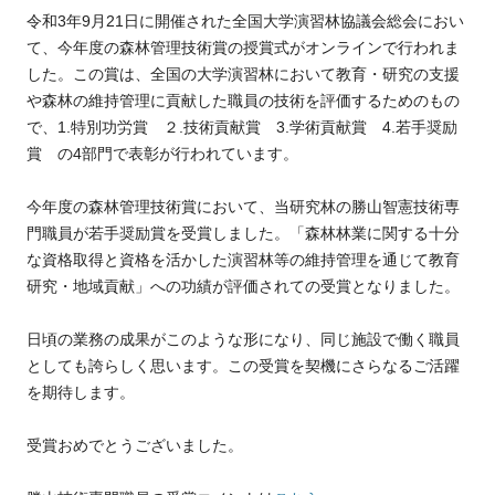
令和3年9月21日に開催された全国大学演習林協議会総会におい
て、今年度の森林管理技術賞の授賞式がオンラインで行われま
した。この賞は、全国の大学演習林において教育・研究の支援
や森林の維持管理に貢献した職員の技術を評価するためのもの
で、1.特別功労賞 ２.技術貢献賞 3.学術貢献賞 4.若手奨励
賞 の4部門で表彰が行われています。
今年度の森林管理技術賞において、当研究林の勝山智憲技術専
門職員が若手奨励賞を受賞しました。「森林林業に関する十分
な資格取得と資格を活かした演習林等の維持管理を通じて教育
研究・地域貢献」への功績が評価されての受賞となりました。
日頃の業務の成果がこのような形になり、同じ施設で働く職員
としても誇らしく思います。この受賞を契機にさらなるご活躍
を期待します。
受賞おめでとうございました。