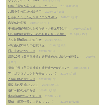
ウッズサイエンス2019
2020年1月23日
研修「最適作業システムについて」
2019年12月16日
八幡小学校森林体験学習
2019年11月18日
ひらめき☆ときめきサイエンス2019
2019年11月1日
職業体験学習
2019年10月25日
事務所機能復帰のお知らせ（令和元年10月）
2019年10月21日
研究林内林道通行止めのお知らせ（追加）
2019年7月25日
入林制限解除のお知らせ
2019年7月23日
和歌山研究林ミニ公開講座
2019年7月23日
通行止めのお知らせ
2019年7月12日
県道19号（美里龍神線）通行止めのお知らせ(続報１）
2019年5
月27日
県道19号（美里龍神線）通行止めのお知らせ
2019年5月8日
アマゴプロジェクト報告会について
2019年4月2日
入林制限のお知らせ
2019年3月13日
奨励賞の受賞について
2019年2月12日
通行可能のお知らせ
2018年12月6日
事務所再移転のお知らせ
2018年12月4日
研修「最適作業システムについて」
2018年10月29日