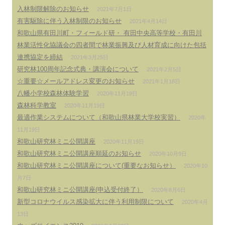
入林制限解除のお知らせ
2021年7月1日
有害駆除に伴う入林制限のお知らせ
2021年4月14日
和歌山県有田川町・フィールド研・ 有田中央高等学校・有田川
林業活性化協議会の四者間で林業振興及び人材育成に向けた包括
連携協定を締結
2021年3月25日
研究林100周年記念式典・講演会について
2021年2月5日
☆重要☆メールアドレス変更のお知らせ
2021年1月18日
八幡小学校森林体験学習
2020年11月19日
森林科学教室
2020年11月19日
最適作業システムについて（和歌山県林業大学校実習）
2020年
11月19日
和歌山研究林ミニ公開講座
2020年11月19日
和歌山研究林ミニ公開講座順延のお知らせ
2020年10月9日
和歌山研究林ミニ公開講座について(重要なお知らせ）
2020年10
月7日
和歌山研究林ミニ公開講座(申込受付終了）
2020年8月6日
新型コロナウイルス感染拡大に伴う利用制限について
2020年4月
13日